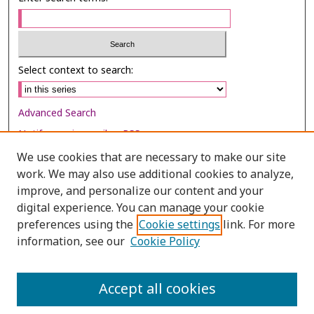
Select context to search:
Advanced Search
Notify me via email or
RSS
We use cookies that are necessary to make our site
Browse
work. We may also use additional cookies to analyze,
improve, and personalize our content and your
Collections
digital experience. You can manage your cookie
Disciplines
preferences using the
Cookie settings
link. For more
Authors
information, see our
Cookie Policy
Author Corner
Accept all cookies
Author FAQ