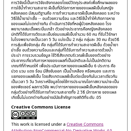
การวิจัยนี้เป็นการวิจัยเชิงทดลองโดยมีวัตถุประสงค์เพื่อศึกษาผลของ
การใช้น้ำทำความสะอาด ฝีเย็บที่มีต่อการหายของแผลฝีเย็บในหญิง
หลังคลอด มีสมมติฐานคือ การทำความสะอาดฝีเย็บหลังคลอด ระหว่าง
วิธีใช้น้ำยาฆ่าเชื้อ -- อบด้วยความร้อน และวิธีใช้น้ำทำให้เกิดการหาย
ของแผลไม่แตกต่างกัน ดำเนินการวิจัยที่หอผู้ป่วยหลังคลอด โรง
พยาบาลสมเด็จพระปิ่นเกล้า ตัวอย่างประชากรคือหญิงหลังคลอด
ปกติที่ได้รับการตัดและเย็บซ่อมแซมฝีเย็บจำนวน 60 คน ที่รับไว้รักษา
ในโรงพยาบาลเป็นเวลา 5 วัน แบ่งเป็น 2 กลุ่ม กลุ่มละ 30 คน ด้วยวิธี
การสุ่มเพื่อจัดกลุ่ม คือ กลุ่มที่ได้รับการทำความสะอาดฝีเย็บ ด้วยน้ำยา
ฆ่าเชื้อ อบด้วยความร้อนและกลุ่มที่ได้รับการทำความสะอาดด้วยน้ำ
ประปา การรวบรวมข้อมูล ใช้วิธีสังเกตบริเวณฝีเย็บของตัวอย่าง
ประชากรเกี่ยวกับการหายของแผลที่เป็นปกติและไม่เป็นปกติตาม
เกณฑ์ที่กำหนดให้ เพื่อประเมินการหายของแผลฝีเย็บ 6 ประการ คือ
ปวด บวม แดง ร้อน มีสิ่งขับออก เป็นน้ำเหลือง หรือหนอง และการ
แยกของแผลฝีเย็บ โดยสังเกตแผลฝีเย็บต่อเนื่องกันในเวลาเดียวกัน
เป็นเวลา 5 วัน วิเคราะห์ข้อมูลโดยใช้การประมาณโอกาสความน่าจะเป็น
ของพิชเชอร์ ผลการวิจัย พบว่าการหายของแผลฝีเย็บหลังคลอดของ
กลุ่มตัวอย่างที่ได้รับการทำความสะอาดทั้ง 2 วิธี มีการหาย ของแผล
เกิดขึ้นไม่แตกต่างกันอย่างมีนัยสำคัญทางสถิติที่ระดับ .05
Creative Commons License
This work is licensed under a
Creative Commons
Attribution-NonCommercial-No Derivative Works 4.0