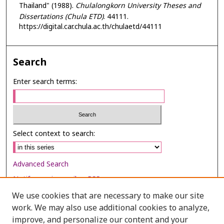
Thailand" (1988).
Chulalongkorn University Theses and
Dissertations (Chula ETD)
. 44111.
https://digital.car.chula.ac.th/chulaetd/44111
Search
Enter search terms:
Select context to search:
Advanced Search
Notify me via email or
RSS
We use cookies that are necessary to make our site
Browse
work. We may also use additional cookies to analyze,
Collections
improve, and personalize our content and your