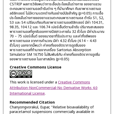
CSTRIP ผลการวิจัยพบว่าการเอื้อประโยชน์ในร่างกาย ของยาแขวน
ตะกอนพาราเซตามอลตำรับต่าง ๆ ที่นำมาศึกษา กับยาพาราเซตามอ
ลอิลิกเซอร์ ไม่มีความแตกต่างกันอย่างมีนัยสำคัญ (p>0.05) การเอื้อ
ประโยชน์ในร่างกายของยาแขวนตะกอนพาราเซตามอล ตำรับ S1, S2,
S3 และ S4 เปรียบเทียบกับยาพาราเซตามอลอิลิกเซอร์ มีค่า 104.31,
98.35, 104.12 และ 106.74 เปอร์เซ็นต์ตามลำดับ ปริมาณสะสมของ
พาราเซตามอลที่ถูกขับออกทางปัสสาวะภายใน 32 ชั่วโมง มีค่าประมาณ
70 – 75 เปอร์เซ็นต์ ของขนาดยาที่รับประทาน และค่ากึ่งชีพของ
พาราเซตามอล จากการคำนวณ มีค่า 4.32 ชั่วโมง (4.14 – 4.43
ชั่วโมง) นอกจากนี้พบว่า ค่าคงที่ของอัตราการดูดซึมของ
พาราเซตามอลที่ทำนายจากเครื่อง Sartorius Absorption
Simulator SM 16750 ไม่สัมพันธ์กับ ค่าคงที่ของอัตราการดูดซึม
ของพาราเซตามอล ในอาสาสมัคร (p>0.05)
Creative Commons License
This work is licensed under a
Creative Commons
Attribution-NonCommercial-No Derivative Works 4.0
International License
.
Recommended Citation
Chanyongvorakul, Eupar, "Relative bioavailability of
paracetamol suspensions commercially available in