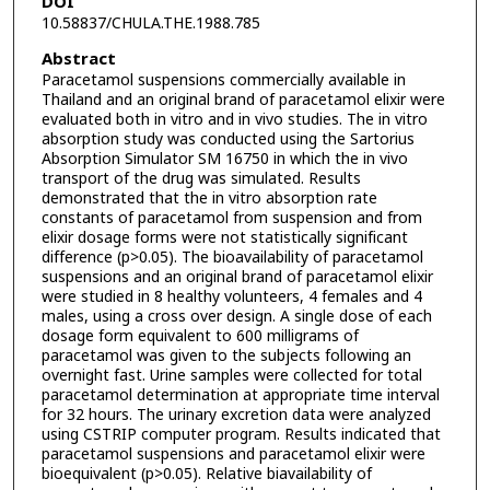
DOI
10.58837/CHULA.THE.1988.785
Abstract
Paracetamol suspensions commercially available in
Thailand and an original brand of paracetamol elixir were
evaluated both in vitro and in vivo studies. The in vitro
absorption study was conducted using the Sartorius
Absorption Simulator SM 16750 in which the in vivo
transport of the drug was simulated. Results
demonstrated that the in vitro absorption rate
constants of paracetamol from suspension and from
elixir dosage forms were not statistically significant
difference (p>0.05). The bioavailability of paracetamol
suspensions and an original brand of paracetamol elixir
were studied in 8 healthy volunteers, 4 females and 4
males, using a cross over design. A single dose of each
dosage form equivalent to 600 milligrams of
paracetamol was given to the subjects following an
overnight fast. Urine samples were collected for total
paracetamol determination at appropriate time interval
for 32 hours. The urinary excretion data were analyzed
using CSTRIP computer program. Results indicated that
paracetamol suspensions and paracetamol elixir were
bioequivalent (p>0.05). Relative biavailability of