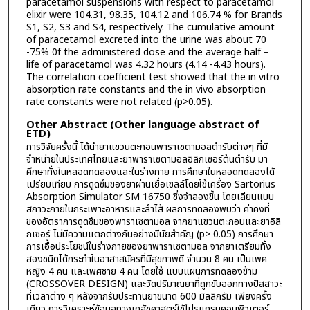
paracetamol suspensions with respect to paracetamol
elixir were 104.31, 98.35, 104.12 and 106.74 % for Brands
S1, S2, S3 and S4, respectively. The cumulative amount
of paracetamol excreted into the urine was about 70
-75% 0f the administered dose and the average half –
life of paracetamol was 4.32 hours (4.14 -4.43 hours).
The correlation coefficient test showed that the in vitro
absorption rate constants and the in vivo absorption
rate constants were not related (p>0.05).
Other Abstract (Other language abstract of
ETD)
การวิจัยครั้งนี้ ได้นำยาแขวนตะกอนพาราเซตามอลตำรับต่างๆ ที่มี
จำหน่ายในประเทศไทยและยาพาราเซตามอลอิลิกเซอร์ต้นตำรับ มา
ศึกษาทั้งในหลอดทดลองและในร่างกาย การศึกษาในหลอดทดลองได้
เปรียบเทียบ การดูดซึมของยาผ่านเยื่อเซลล์โดยใช้เครื่อง Sartorius
Absorption Simulator SM 16750 ซึ่งจำลองขึ้น โดยเลียนแบบ
สภาวะภายในกระเพาะอาหารและลำไส้ ผลการทดลองพบว่า ค่าคงที่
ของอัตราการดูดซึมของพาราเซตามอล จากยาแขวนตะกอนและยาอิลิ
กเซอร์ ไม่มีความแตกต่างกันอย่างมีนัยสำคัญ (p> 0.05) การศึกษา
การเอื้อประโยชน์ในร่างกายของยาพาราเซตามอล จากยาเตรียมทั้ง
สองชนิดได้กระทำในอาสาสมัครที่มีสุขภาพดี จำนวน 8 คน เป็นเพศ
หญิง 4 คน และเพศชาย 4 คน โดยใช้ แบบแผนการทดลองข้าม
(CROSSOVER DESIGN) และวัดปริมาณยาที่ถูกขับออกทางปัสสาวะ
ที่เวลาต่าง ๆ หลังจากรับประทานยาขนาด 600 มิลลิกรัม เพียงครั้ง
เดียว การวิเคราะห์ข้อมูลทางเภสัชศาสตร์ใช้โปรแกรมคอมพิวเตอร์