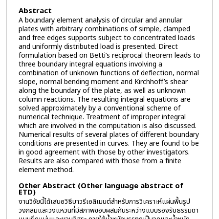
Abstract
A boundary element analysis of circular and annular
plates with arbitrary combinations of simple, clamped
and free edges supports subject to concentrated loads
and uniformly distributed load is presented. Direct
formulation based on Betti’s reciprocal theorem leads to
three boundary integral equations involving a
combination of unknown functions of deflection, normal
slope, normal bending moment and Kirchhoff’s shear
along the boundary of the plate, as well as unknown
column reactions. The resulting integral equations are
solved approximately by a conventional scheme of
numerical technique. Treatment of improper integral
which are involved in the computation is also discussed.
Numerical results of several plates of different boundary
conditions are presented in curves. They are found to be
in good agreement with those by other investigators.
Results are also compared with those from a finite
element method.
Other Abstract (Other language abstract of
ETD)
งานวิจัยนี้ได้เสนอวิธีบาวรีเอลิเมนต์สำหรับการวิเคราะห์แผ่นพื้นรูป
วงกลมและวงแหวนที่มีสภาพขอบผสมกันระหว่างแบบรองรับธรรมดา