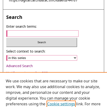
https://digital.car.chula.ac.th/chulaetd/44107
Search
Enter search terms:
Select context to search:
Advanced Search
Notify me via email or
RSS
We use cookies that are necessary to make our site
Browse
work. We may also use additional cookies to analyze,
Collections
improve, and personalize our content and your
digital experience. You can manage your cookie
Disciplines
preferences using the
Cookie settings
link. For more
Authors