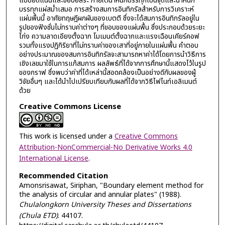
แบบยึดแน่นและขอบอิสระ ภายใต้น้ำหนักบรรทุกเป็นจุดและน้ำหนัก
บรรทุกแผ่สม่ำเสมอ การสร้างสมการอินทิกรัลสำหรับการวิเคราะห์
แผ่นพื้นนี้ อาศัยทฤษฎีผกผันของเบตตี ซึ่งจะได้สมการอินทิกรัลอยู่ใน
รูปของฟังชั่นไม่ทราบค่าต่างๆ ที่ขอบของแผ่นพื้น ซึ่งประกอบด้วยระยะ
โก่ง ความลาดเอียงตั้งฉาก โมเมนต์ตั้งฉากและแรงเฉือนเคียร์คอฟ
รวมทั้งแรงปฏิกิริยาที่ไม่ทราบค่าของเสาที่อยู่ภายในแผ่นพื้น คำตอบ
อย่างประมาณของสมการอินทิกรัลจะสามารถหาค่าได้โดยการนำวิธีการ
เชิงเลขมาใช้ในการแก้สมการ ผลลัพธ์ที่ได้จากการศึกษานี้แสดงไว้ในรูป
ของกราฟ ซึ่งพบว่าค่าที่ได้เหล่านี้สอดคล้องเป็นอย่างดีกับผลของผู้
วิจัยอื่นๆ และได้นำไปเปรียบเทียบกับผลที่ได้จากวิธีไฟไนท์เอลิเมนต์
ด้วย
Creative Commons License
This work is licensed under a
Creative Commons
Attribution-NonCommercial-No Derivative Works 4.0
International License
.
Recommended Citation
Amonsrisawat, Siriphan, "Boundary element method for
the analysis of circular and annular plates" (1988).
Chulalongkorn University Theses and Dissertations
(Chula ETD)
. 44107.