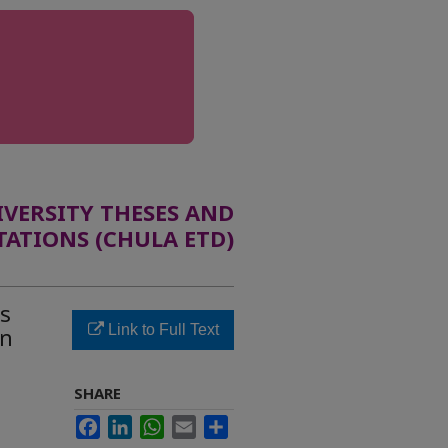
ERSITY THESES AND
TATIONS (CHULA ETD)
าร
Link to Full Text
บท
SHARE
Facebook
LinkedIn
WhatsApp
Email
Share