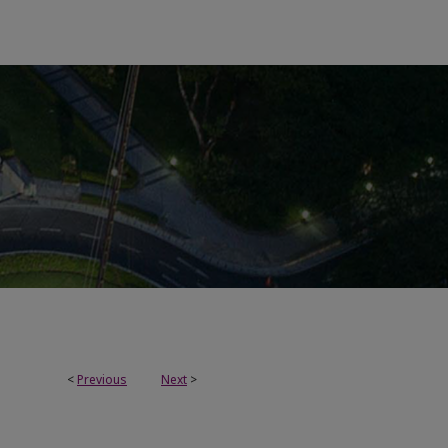
<
Previous
Next
>