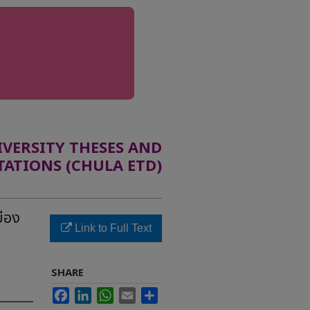
ERSITY THESES AND
TATIONS (CHULA ETD)
ือง
Link to Full Text
SHARE
Facebook
LinkedIn
WhatsApp
Email
Share