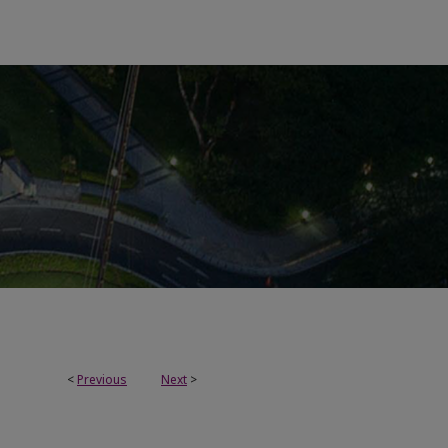
<
Previous
Next
>