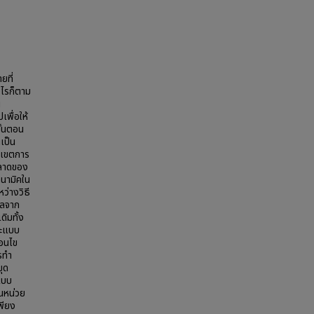
ยที่
งไรก็ตาม
น
เพื่อให้
ขั้นตอน
เป็น
บเขตการ
มลาดของ
นามิคใน
ว่างวิธี
ผลจาก
ิมทั้ง
ละแบบ
่อนไข
รทำ
ุด
แบบ
นหน่วย
พียง