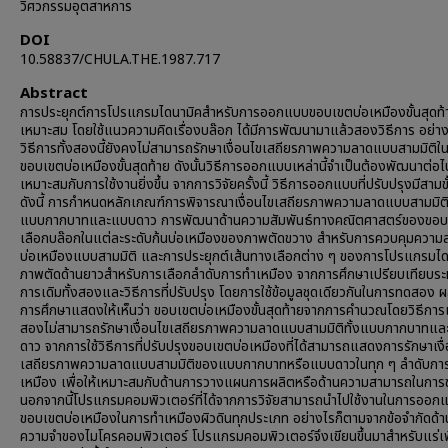
วิศวกรรมอุตสาหการ
DOI
10.58837/CHULA.THE.1987.717
Abstract
การประยุกต์การโปรแกรมไดนามิคสำหรับการออกแบบขอบเขตบ่อเหมืองขั้นสุดท้า
เหมาะสม โดยใช้แนวความคิดเรื่องบล๊อก ได้มีการพัฒนามาแล้วสองวิธีการ อย่า
วิธีการทั้งสองนี้ยังคงไม่สามารถรักษาเงื่อนไขเสถียรภาพความลาดแบบสามมิติใ
ขอบเขตบ่อเหมืองขั้นสุดท้าย ดังนั้นวิธีการออกแบบเหล่านี้จำเป็นต้องพัฒนาต่อไป
เหมาะสมกับการใช้งานยิ่งขึ้น จากการวิจัยครั้งนี้ วิธีการออกแบบที่ปรับปรุงมีสาม
ดังนี้ การกำหนดหลักเกณฑ์การพิจารณาเงื่อนไขเสถียรภาพความลาดแบบสามมิติ
แบบกากบาทและแบบดาว การพัฒนาด้านความสัมพันธ์ทางคณิตศาสตร์ของขอ
เลือกบล๊อกในแต่ละระดับก้นบ่อเหมืองของภาพตัดขวาง สำหรับการควบคุมควา
บ่อเหมืองแบบสามมิติ และการประยุกต์เส้นทางเลือกต่าง ๆ ของการโปรแกรมได
ภาพตัดด้านยาวสำหรับการเลือกลำดับการทำเหมือง จากการศึกษาเปรียบเทียบระห
การเดิมทั้งสองและวิธีการที่ปรับปรุง โดยการใช้ข้อมูลชุดเดียวกันในการทดสอง 
การศึกษาแสดงให้เห็นว่า ขอบเขตบ่อเหมืองขั้นสุดท้ายจากการคำนวณโดยวิธีการเด
สองไม่สามารถรักษาเงื่อนไขเสถียรภาพความลาดแบบสามมิติทั้งแบบกากบาทแ
ดาว จากการใช้วิธีการที่ปรับปรุงขอบเขตบ่อเหมืองที่ได้สามารถแสดงการรักษาเงื
เสถียรภาพความลาดแบบสามมิติของแบบกากบาทหรือแบบดาวในทุก ๆ ลำดับกา
เหมือง เพื่อให้เหมาะสมกับด้านการวางแผนการผลิตหรือด้านความสามารถในการข
นอกจากนี้โปรแกรมคอมพิวเตอร์ที่ได้จากการวิจัยสามารถนำไปใช้งานในการออก
ขอบเขตบ่อเหมืองในการทำเหมืองผิวดินทุกประเภท อย่างไรก็ตามจากข้อจำกัดด้า
ความจำของไมโครคอมพิวเตอร์ โปรแกรมคอมพิวเตอร์จึงเขียนขึ้นมาสำหรับแร่เ