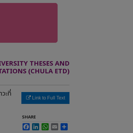
ERSITY THESES AND
TATIONS (CHULA ETD)
วะที่
Link to Full Text
SHARE
Facebook
LinkedIn
WhatsApp
Email
Share