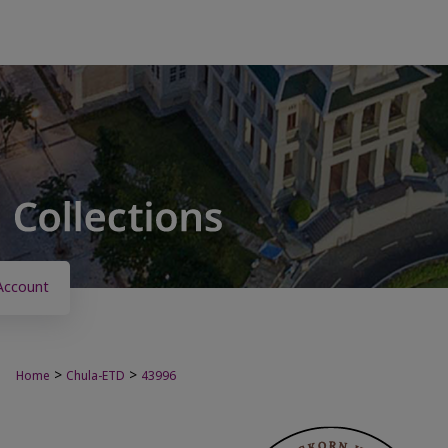
Account
>
>
Home
Chula-ETD
43996