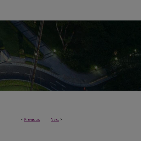
<
Previous
Next
>