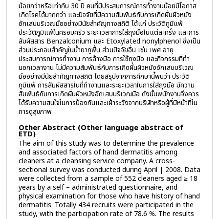
น้อยกว่าหรือเท่ากับ 30 ปี คนที่มีประสบการณ์การทำงานน้อยมีโอกาส
เกิดโรคได้มากกว่า และปัจจัยที่มีความสัมพันธ์กับการเกิดผื่นผิวหนัง
อักเสบบริเวณมืออย่างมีนัยสำคัญทางสถิติ ได้แก่ ประวัติภูมิแพ้
ประวัติภูมิแพ้ในครอบครัว ระยะเวลาการใส่ถุงมือในแต่ละครั้ง และการ
สัมผัสสาร Benzalconium และ Etoxylated nonylphenol ซึ่งเป็น
ส่วนประกอบสำคัญในน้ำยาถูพื้น ส่วนปัจจัยอื่น เช่น เพศ อายุ
ประสบการณ์การทำงาน การล้างมือ การใช้ถุงมือ และกิจกรรมที่ทำ
นอกเวลางาน ไม่มีความสัมพันธ์กับการเกิดผื่นผิวหนังอักเสบบริเวณ
มืออย่างมีนัยสำคัญทางสถิติ โดยสรุปจากการศึกษานี้พบว่า ประวัติ
ภูมิแพ้ การสัมผัสสารในที่ทำงานและระยะเวลาในการใส่ถุงมือ มีความ
สัมพันธ์กับการเกิดผื่นผิวหนังอักเสบบริเวณมือ ดังนั้นพนักงานจึงควร
ได้รับความสนใจในการป้องกันและเฝ้าระวังจากบริษัทหรือผู้ที่มีหน้าที่ใน
การดูสุขภาพ
Other Abstract (Other language abstract of
ETD)
The aim of this study was to determine the prevalence
and associated factors of hand dermatitis among
cleaners at a cleansing service company. A cross-
sectional survey was conducted during April | 2008. Data
were collected from a sample of 552 cleaners aged ≥ 18
years by a self – administrated questionnaire, and
physical examination for those who have history of hand
dermatitis. Totally 434 recruits were participated in the
study, with the participation rate of 78.6 %. The results