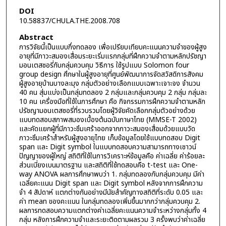
DOI
10.58837/CHULA.THE.2008.708
Abstract
การวิจัยนี้เป็นแบบกึ่งทดลอง เพื่อเปรียบเทียบคะแนนความจำของผู้สูง
อายุที่มีภาวะสมองเสื่อมระยะเริ่มแรกกลุ่มที่ฝึกความจำตามหลักปรัชญา
มอนเตสซอรี่กับกลุ่มควบคุม วิธีการ ใช้รูปแบบ Solomon four
group design ศึกษาในผู้สูงอายุที่ศูนย์พัฒนาการจัดสวัสดิการสังคม
ผู้สูงอายุบ้านบางละมุง กลุ่มตัวอย่างเลือกแบบเฉพาะเจาะจง จำนวน
40 คน สุ่มแบ่งเป็นกลุ่มทดลอง 2 กลุ่มและกลุ่มควบคุม 2 กลุ่ม กลุ่มละ
10 คน เครื่องมือที่ใช้ในการศึกษา คือ กิจกรรมการฝึกความจำตามหลัก
ปรัชญามอนเตสซอรี่ที่รวบรวมโดยผู้วิจัยคัดเลือกกลุ่มตัวอย่างด้วย
แบบทดสอบสภาพสมองเบื้องต้นฉบับภาษาไทย (MMSE-T 2002)
และคัดแยกผู้ที่มีภาวะซึมเศร้าออกจากภาวะสมองเสื่อมด้วยแบบวัด
ภาวะซึมเศร้าสำหรับผู้สูงอายุไทย เก็บข้อมูลโดยใช้แบบทดสอบ Digit
span และ Digit symbol ในแบบทดสอบความสามารถทางเชาวน์
ปัญญาของผู้ใหญ่ สถิติที่ใช้ในการวิเคราะห์ข้อมูลคือ ค่าเฉลี่ย ค่าร้อยละ
ส่วนเบี่ยงเบนมาตรฐาน และสถิติที่ใช้ทดสอบคือ t-test และ One-
way ANOVA ผลการศึกษาพบว่า 1. กลุ่มทดลองกับกลุ่มควบคุม มีค่า
เฉลี่ยคะแนน Digit span และ Digit symbol หลังจากการฝึกความ
จำ 4 สัปดาห์ แตกต่างกันอย่างมีนัยสำคัญทางสถิติที่ระดับ 0.05 และ
ค่า mean ของคะแนน ในกลุ่มทดลองเพิ่มขึ้นมากกว่ากลุ่มควบคุม 2.
ผลการทดสอบความแตกต่างค่าเฉลี่ยคะแนนความจำระหว่างกลุ่มทั้ง 4
กลุ่ม หลังการฝึกความจำและระยะติดตามผลรวม 3 ครั้งพบว่าค่าเฉลี่ย