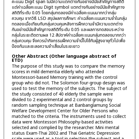
คะแนน Digit span ไม่มีความแตกต่างกันอย่างมีนัยสำคัญทางสถิติ
แต่ค่าเฉลี่ยคะแนน Digit symbol แตกต่างกันอย่างมีนัยสำคัญทาง
สถิติที่ระดับ 0.05 โดยกลุ่มทดลองมีค่าเฉลี่ยคะแนนมากกว่ากลุ่ม
ควบคุม จากวิธี LSD สรุปผลการศึกษา: ค่าเฉลี่ยคะแนนความจำในกลุ่ม
ทดลองเมื่อเทียบกับกลุ่มควบคุมหลังการฝึกความจำมีความแตกต่าง
กันอย่างมีนัยสำคัญทางสถิติที่ระดับ 0.05 และผลการทดสอบระหว่าง
กลุ่มในระยะติดตามผล 12 สัปดาห์ค่าเฉลี่ยคะแนนกลุ่มทดลองมากกว่า
กลุ่มควบคุม จึงควรนำกิจกรรมฝึกความจำนี้ไปใช้กับผู้สูงอายุทั่วไปเพื่อ
ป้องกันและชะลอความจำเสื่อมในระยะยาว
Other Abstract (Other language abstract of
ETD)
The purpose of this study was to compare the memory
scores in mild dementia elderly who attended
Montessori-based Memory training with the control
group who did not. The Solomon four-group design was
used to test the memory of the subjects. The subject of
the study consisted of 40 elderly the sample were
divided to 2 experimental and 2 control groups by
random sampling technique at Banbanglamung Social
Welfare Development Center for Older Persons who
matched to the criteria. The instruments used to collect
data were Montessori Philosophy-based activities
selected and complied by the researcher. Mini mental
status Exam-Thai 2002 and Thai Geriatric Depression
scale were used as a tool in selecting the subject and a