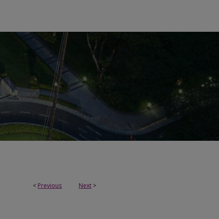
<
Previous
Next
>