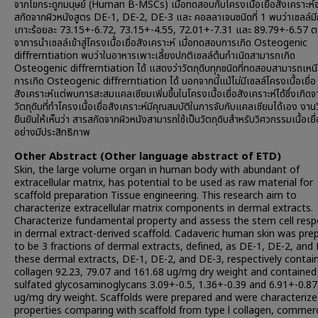
จากไขกระดูกมนุษย์ (Human B-MSCs) เมื่อทดสอบกับโครงเนื้อเยื่อสังเคราะห
สกัดจากผิวหนังสูตร DE-1, DE-2, DE-3 และ คอลลาเจนชนิดที่ 1 พบว่าเซลล์มี
เกาะร้อยละ 73.15+-6.72, 73.15+-4.55, 72.01+-7.31 และ 89.79+-6.57 ต
จาการนำเซลล์เข้าสู่โครงเนื้อเยื่อสังเคราะห์ เมื่อทดสอบการเกิด Osteogenic
diffrerntiation พบว่าในอาหารเพาะเลี้ยงปกติเซลล์ต้นกำเนิดสามารถเกิด
Osteogenic diffrerntiation ได้ แสดงว่าวัตถุดิบทุกชนิดที่ทดสอบสามารถเหน
การเกิด Osteogenic diffrerntiation ได้ นอกจากนี้แม้ไม่มีเซลล์โครงเนื้อเยื่อ
สังเคราะห์แต่พบการสะสมแคลเซียมเพิ่มขึ้นในโครงเนื้อเยื่อสังเคราะห์ได้ซึ่งเกิดจ
วัตถุดิบที่ทำโครงเนื้อเยื่อสังเคราะห์มีคุณสมบัติในการจับกับแคลเซียมได้เอง งานวิ
ยืนยันให้เห็นว่า สารสกัดจากผิวหนังสามารถใช้เป็นวัตถุดิบสำหรับวิศวกรรมเนื้อเยื่
อย่างมีประสิทธิภาพ
Other Abstract (Other language abstract of ETD)
Skin, the large volume organ in human body with abundant of
extracellular matrix, has potential to be used as raw material for
scaffold preparation Tissue engineering. This research aim to
characterize extracellular matrix components in dermal extracts.
Characterize fundamental property and assess the stem cell res
in dermal extract-derived scaffold. Cadaveric human skin was pre
to be 3 fractions of dermal extracts, defined, as DE-1, DE-2, and 
these dermal extracts, DE-1, DE-2, and DE-3, respectively contai
collagen 92.23, 79.07 and 161.68 ug/mg dry weight and contained
sulfated glycosaminoglycans 3.09+-0.5, 1.36+-0.39 and 6.91+-0.87
ug/mg dry weight. Scaffolds were prepared and were characteriz
properties comparing with scaffold from type l collagen, commerc