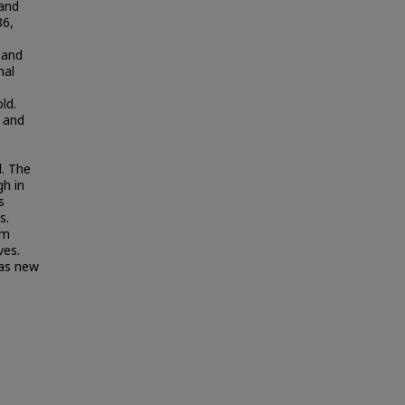
 and
86,
 and
mal
ld.
, and
d. The
gh in
s
s.
um
ves.
 as new