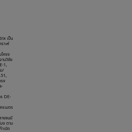
rix เป็น
คราะห์
็นโครง
งานวิจัย
DE-1,
ม/
.51,
ครง
a-
ูตร DE-
โครเมตร
ลายจนมี
วโมง ตาม
กำเนิด