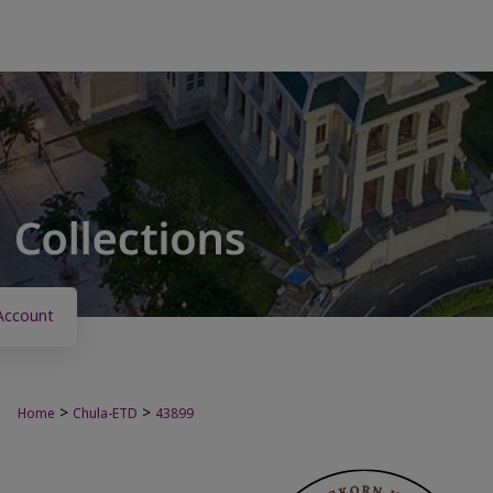
Account
>
>
Home
Chula-ETD
43899