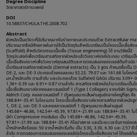
Degree Discipline
วิทยาศาสตร์การแพทย์
DOI
10.58837/CHULA.THE.2008.702
Abstract
ผิวหนังเป็นอวัยวะที่มีปริมาณมากในร่างกายและประกอบด้วย Extracellular mat
ปริมาณมากจึงมีศักยภาพในการใช้เป็นวัตถุดิบสำหรับเตรียมเป็นโครงเนื้อเยื่อสังเ
(Scaffold) สำหรับวิศวกรรมเนื้อเยื่อ (Tissue engineering) ได้ งานวิจัยนี้มี
วัตถุประสงค์เพื่อเตรียมสารสกัดจากผิวหนังแล้ววิเคราะห์องค์ประกอบ เตรียมเป
เนื้อเยื่อสังเคราะห์เพื่อวิเคราะห์คุณสมบัติและการตอบสนองของเซลล์ต้นกำเนิด 
นี้เตรียมสารสกัดจากผิวหนัง (Dermal extracts) เป็น 3 สูตร กำหนดชื่อเป็น 
DE-2, และ DE-3 ประกอบด้วยคอลลเจน 92.23, 79.07 และ 161.68 ไมโครกรั
มก.น้ำหนักแห้ง ตามลำดับ และประกอบด้วย Sulfated GAGs ปริมาณ 3.09+-0
1.36+-0.39 และ 6.91+-0.87 ตามลำดับ สารสกัดจากผิวหนังนำมาเตรียมเป็นโ
เนื้อเยื่อสังเคราะห์จากคอลลาเจนชนิดที่ 1 (Type I Collagen) จากบริษัท Sigm
Aldrich Corp. คอลลาเจนชนิดที่ 1 มีรูพรุนขนาดเส้นผ่านศูนย์กลางใหญ่ที่สุด คือ
188.84+-35.41 ไมโครเมตร โครงเนื้อเยื่อสังเคราะห์จากสารสกัดจากผิวหนังส
1, DE-2, และ DE-3 และคอลลาเจนชนิดที่ 1 มีรูพรุนขนาดเส้นผ่านศูนย์
145.68+-46.86, 142.54+-45.39, 97.81+-21.99 และ 188.84+-35.41 ไม
มีค่า Compressive modulus เป็น 145.68+-46.86, 142.54+-45.39,
97.81+-21.99 และ 188.84+-35.41 กิโลปาสคาล และมีระยะเวลาในการย่อยส
น้ำหนักเหลือร้อยละ 50 จากน้ำหนักเริ่มต้น เป็น 3.30, 3.30, 6.30 และ 2.57 ชั่
ลำดับ การทดสอบการตอบสนองของเซลล์ต่อโครงเนื้อเยื่อสังเคราะห์ ใช้เซลล์ต้น