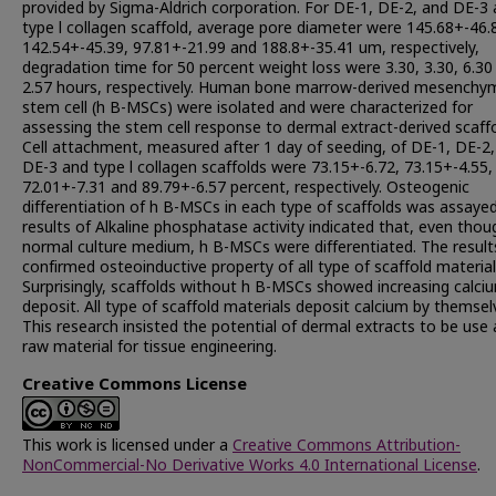
provided by Sigma-Aldrich corporation. For DE-1, DE-2, and DE-3
type l collagen scaffold, average pore diameter were 145.68+-46.
142.54+-45.39, 97.81+-21.99 and 188.8+-35.41 um, respectively,
degradation time for 50 percent weight loss were 3.30, 3.30, 6.30
2.57 hours, respectively. Human bone marrow-derived mesenchy
stem cell (h B-MSCs) were isolated and were characterized for
assessing the stem cell response to dermal extract-derived scaffo
Cell attachment, measured after 1 day of seeding, of DE-1, DE-2
DE-3 and type l collagen scaffolds were 73.15+-6.72, 73.15+-4.55,
72.01+-7.31 and 89.79+-6.57 percent, respectively. Osteogenic
differentiation of h B-MSCs in each type of scaffolds was assaye
results of Alkaline phosphatase activity indicated that, even thou
normal culture medium, h B-MSCs were differentiated. The result
confirmed osteoinductive property of all type of scaffold material
Surprisingly, scaffolds without h B-MSCs showed increasing calci
deposit. All type of scaffold materials deposit calcium by themsel
This research insisted the potential of dermal extracts to be use
raw material for tissue engineering.
Creative Commons License
This work is licensed under a
Creative Commons Attribution-
NonCommercial-No Derivative Works 4.0 International License
.