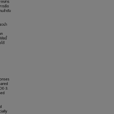
์จากสาร
การยึด
ามลำดับ
ียวนำ
าก
จัยนี้
อได้
ponses
pared
DE-3.
ned
ed
ially