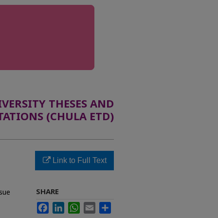
ERSITY THESES AND
TATIONS (CHULA ETD)
Link to Full Text
SHARE
ssue
Facebook
LinkedIn
WhatsApp
Email
Share