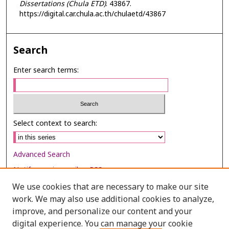
Dissertations (Chula ETD)
. 43867.
https://digital.car.chula.ac.th/chulaetd/43867
Search
Enter search terms:
Select context to search:
Advanced Search
Notify me via email or
RSS
We use cookies that are necessary to make our site
Browse
work. We may also use additional cookies to analyze,
Collections
improve, and personalize our content and your
digital experience. You can manage your cookie
Disciplines