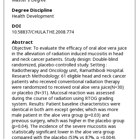
Master's Degree
Degree Discipline
Health Development
DOI
10.58837/CHULA.THE.2008.774
Abstract
Objective: To evaluate the efficacy of oral aloe vera juice
in the alleviation of radiation induced mucositis in head
and neck cancer patients. Study design: Double-blind
randomized, placebo-controlled study. Setting :
Radiotherapy and Oncology unit, Ramathibodi Hospital.
Research Methodology: 61 eligible head and neck cancer
patients who received conventional radiation therapy
were randomized to received oral aloe vera juice(N=30)
or placebo (N=31). Mucosal reaction was assessed
during the course of radiation using RTOG grading
system. Results: Patient baseline characteristics were
identical in both arm except gender, which was more
male patient in the aloe vera group (p=0.03) and
previous surgery, which was higher in the placebo group
(p=0.04). The incidence of the severe mucositis was
statistically significant lower in the aloe vera group
compared with the placebo (53% vs 87%, p =0.004).