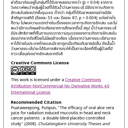
ผ่าตัดมาก่อนอยู่ในกลุ่มที่ได้รับยาหลอกมากกว่า (p = 0.04) จากการ
วิเคราะห์พบว่ากลุ่มผู้ป่วยที่ได้รับน้ำว่านหางจระเข้ มีอัตราการเกิดการ
อักเสบในช่องปากขั้นรุนแรง ต่ำกว่า กลุ่มที่ได้รับยาหลอกอย่างมีนัย
สำคัญทางสถิติ (ร้อยละ 53 และ ร้อยละ 87, p = 0.004) แต่อย่างไร
ก็ตาม ไม่พบความแตกต่างในเรื่องของเวลาการเกิดการอักเสบ และไม่
พบว่ามีการเกิดผลข้างเคียงจากการศึกษาครั้งนี้ สรุป น้ำว่านหางจระเข้
มีประสิทธิภาพที่ดีในการบรรเทาความรุนแรงของการเกิดการอักเสบใน
ช่องปากจากรังสีโดยไม่มีผลข้างเคียง เนื่องจากว่านหางจระเข้สามารถ
หาได้ง่ายในประเทศไทยและมีราคาถูกเมื่อเทียบกับยาชนิดอื่น ดังนั้นน้ำ
ว่านหางจระเข้น่าจะได้รับการพิจารณาให้เป็นทางเลือกที่ดีในผู้ป่วยที่มี
ภาวะเยื่อบุช่องปากอักเสบจากรังสี
Creative Commons License
This work is licensed under a
Creative Commons
Attribution-NonCommercial-No Derivative Works 4.0
International License
.
Recommended Citation
Puataweepong, Putipun, "The efficacy of oral aloe vera
juice for radiation induced mucositis in head and neck
cancer patients : a double-blind placebo-controlled
study" (2008).
Chulalongkorn University Theses and