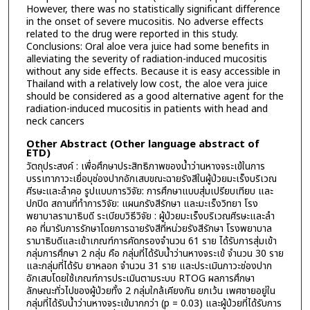
However, there was no statistically significant difference
in the onset of severe mucositis. No adverse effects
related to the drug were reported in this study.
Conclusions: Oral aloe vera juice had some benefits in
alleviating the severity of radiation-induced mucositis
without any side effects. Because it is easy accessible in
Thailand with a relatively low cost, the aloe vera juice
should be considered as a good alternative agent for the
radiation-induced mucositis in patients with head and
neck cancers
Other Abstract (Other language abstract of
ETD)
วัตถุประสงค์ : เพื่อศึกษาประสิทธิภาพของน้ำว่านหางจระเข้ในการ
บรรเทาภาวะเยื่อบุช่องปากอักเสบขณะฉายรังสีในผู้ป่วยมะเร็งบริเวณ
ศีรษะและลำคอ รูปแบบการวิจัย: การศึกษาแบบสุ่มเปรียบเทียบ และ
ปกปิด สถานที่ทำการวิจัย: แผนกรังสีรักษา และมะเร็งวิทยา โรง
พยาบาลรามาธิบดี ระเบียบวิธีวิจัย : ผู้ป่วยมะเร็งบริเวณศีรษะและลำ
คอ ที่มารับการรักษาโดยการฉายรังสีที่หน่วยรังสีรักษา โรงพยาบาล
รามาธิบดีและเข้าเกณฑ์การคัดกรองจำนวน 61 ราย ได้รับการสุ่มเข้า
กลุ่มการศึกษา 2 กลุ่ม คือ กลุ่มที่ได้รับน้ำว่านหางจระเข้ จำนวน 30 ราย
และกลุ่มที่ได้รับ ยาหลอก จำนวน 31 ราย และประเมินภาวะช่องปาก
อักเสบโดยใช้เกณฑ์การประเมินตามระบบ RTOG ผลการศึกษา
ลักษณะทั่วไปของผู้ป่วยทั้ง 2 กลุ่มใกล้เคียงกัน ยกเว้น เพศชายอยู่ใน
กลุ่มที่ได้รับน้ำว่านหางจระเข้มากกว่า (p = 0.03) และผู้ป่วยที่ได้รับการ