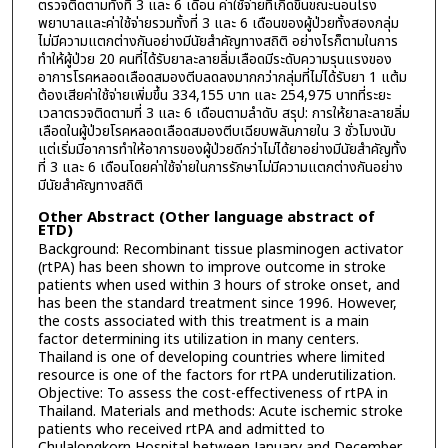
ตรวจติดตามทั้งที่ 3 และ 6 เดือน ค่าใช้จ่ายที่เกิดขึ้นขณะนอนโรง
พยาบาลและค่าใช้จ่ายรวมทั้งที่ 3 และ 6 เดือนของผู้ป่วยทั้งสองกลุ่ม
ไม่มีความแตกต่างกันอย่างมีนัยสำคัญทางสถิติ อย่างไรก็ตามในการ
ทำให้ผู้ป่วย 20 คนที่ได้รับยาละลายลิ่มเลือดมีระดับความรุนแรงของ
อาการโรคหลอดเลือดสมองตีบลดลงมากกว่ากลุ่มที่ไม่ได้รับยา 1 แต้ม
ต้องเสียค่าใช้จ่ายเพิ่มขึ้น 334,155 บาท และ 254,975 บาทที่ระยะ
เวลาตรวจติดตามที่ 3 และ 6 เดือนตามลำดับ สรุป: การให้ยาละลายลิ่ม
เลือดในผู้ป่วยโรคหลอดเลือดสมองตีบเฉียบพลันภายใน 3 ชั่วโมงนับ
แต่เริ่มมีอาการทำให้อาการของผู้ป่วยดีกว่าไม่ได้ยาอย่างมีนัยสำคัญทั้ง
ที่ 3 และ 6 เดือนโดยค่าใช้จ่ายในการรักษาไม่มีความแตกต่างกันอย่าง
มีนัยสำคัญทางสถิติ
Other Abstract (Other language abstract of
ETD)
Background: Recombinant tissue plasminogen activator
(rtPA) has been shown to improve outcome in stroke
patients when used within 3 hours of stroke onset, and
has been the standard treatment since 1996. However,
the costs associated with this treatment is a main
factor determining its utilization in many centers.
Thailand is one of developing countries where limited
resource is one of the factors for rtPA underutilization.
Objective: To assess the cost-effectiveness of rtPA in
Thailand. Materials and methods: Acute ischemic stroke
patients who received rtPA and admitted to
Chulalongkorn Hospital between January and December