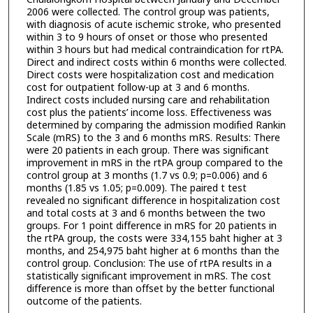
2006 were collected. The control group was patients,
with diagnosis of acute ischemic stroke, who presented
within 3 to 9 hours of onset or those who presented
within 3 hours but had medical contraindication for rtPA.
Direct and indirect costs within 6 months were collected.
Direct costs were hospitalization cost and medication
cost for outpatient follow-up at 3 and 6 months.
Indirect costs included nursing care and rehabilitation
cost plus the patients’ income loss. Effectiveness was
determined by comparing the admission modified Rankin
Scale (mRS) to the 3 and 6 months mRS. Results: There
were 20 patients in each group. There was significant
improvement in mRS in the rtPA group compared to the
control group at 3 months (1.7 vs 0.9; p=0.006) and 6
months (1.85 vs 1.05; p=0.009). The paired t test
revealed no significant difference in hospitalization cost
and total costs at 3 and 6 months between the two
groups. For 1 point difference in mRS for 20 patients in
the rtPA group, the costs were 334,155 baht higher at 3
months, and 254,975 baht higher at 6 months than the
control group. Conclusion: The use of rtPA results in a
statistically significant improvement in mRS. The cost
difference is more than offset by the better functional
outcome of the patients.