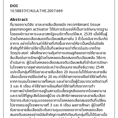
DOI
10.58837/CHULA.THE.2007.669
Abstract
ที่มาของงานวิจัย: ยาละลายลิ่มเลือดชนิด recombinant tissue
plasminogen activator ได้รับการรับรองให้เป็นการรักษามาตรฐาน
โดยองค์การอาหารและยาสหรัฐอเมริกาตั้งแต่ปีพ.ศ. 2539 เมื่อให้ในผู้
ป่วยโรคหลอดเลือดสมองตีบเฉียบพลันภายใน 3 ชั่วโมงนับจากเริ่มเกิด
อาการ อย่างไรก็ตามค่าใช้จ่ายที่เกิดขึ้นจากการให้ยาเป็นหนึ่งในปัจจัย
สำคัญที่ทำให้การใช้ยานี้ไม่เป็นที่แพร่หลายเท่าที่ควรในประเทศไทย
วัตถุประสงค์: เพื่อศึกษาความคุ้มค่าทางเศรษฐกิจของการให้ยาละลาย
ลิ่มเลือดในการรักษาผู้ป่วยโรคหลอดเลือดสมองตีบเฉียบพลัน วิธีการ
ดำเนินการ: ผู้ป่วยโรคหลอดเลือดสมองตีบเฉียบพลันที่เข้ารับการรักษา
ในโรงพยาบาลจุฬาลงกรณ์ระหว่างเดือนมกราคมถึงธันวาคม 2549
แบ่งเป็นกลุ่มที่ได้รับยาละลายลิ่มเลือด 20 คนและไม่ได้รับยาละลายลิ่ม
เลือดเนื่องจากมีข้อบ่งห้าม 20 คน ค่าใช้จ่ายทางตรงคือค่าใช้จ่ายที่เกิด
จากการนอนโรงพยาบาลทั้งหมด และค่ายาเมื่อผู้ป่วยมาตรวจติดตามที่
3 และ 6 เดือน ค่าใช้จ่ายทางอ้อมคือค่าใช้จ่ายที่เกิดจากการทำ
กายภาพบำบัดหรือการอยู่ในสถานรับเลี้ยงดูหลังออกจากโรงพยาบาล
และรายได้ที่สูญเสียไปของผู้ป่วย ประสิทธิภาพของยาละลายลิ่มเลือด
วัดจากระดับความรุนแรงของอาการโรคหลอดเลือดสมองตีบที่เปลี่ยน
ไปจากขณะอยู่โรงพยาบาลที่ 3 และ 6 เดือน ผลการศึกษา: ผู้ป่วยที่ได้
รับยาละลายลิ่มเลือดมีระดับความรุนแรงของอาการโรคหลอดเลือด
สมองตีบลดลงอย่างมีนัยสำคัญทางสถิติเทียบกับกลุ่มที่ไม่ได้รับยาเมื่อ