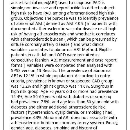
ankle-brachial index(ABI) used to diagnose PAD is
simple,non-invasive and reproducible to detect subject
high risk to have PAD among aforementioned high risk
group. Objective: The purpose was to identify prevalence
of abnormal ABI ( defined as ABI < 0.9 ) in patients with
documented atherosclerotic vascular disease or at high
risk of having atherosclerosis and whether it correlates
with atherosclerotic burden ( which can be presumed by
diffuse coronary artery disease ) and what clinical
variables correlates to abnormal ABI Method: Eligible
patients in cath-lab and OPD were recruited in
consecutive fashion. ABI measurement and case report
forms | variables were completed then analyzed with
SPSS version 13 Results: The prevalence of abnormal
ABI is 12.1% in whole population. According to entry
criteria, prevalence in known or suspected CAD group
was 13.2% and high risk group was 11.6%. Subgroup in
high risk group: Age 70 years old or more had prevalence
15.4%, Age 50-69 years old with diabetes or smoking
had prevalence 7.8%, and age less than 50 years old with
diabetes and either additional atherosclerotic risk
factors ( hypertension, dyslipidemia, or smoking ) had
prevalence 3.3%. Abnormal ABI does not associate with
atherosclerotic burden in coronary artery system. Finally,
gender, age, diabetes, smoking and history of