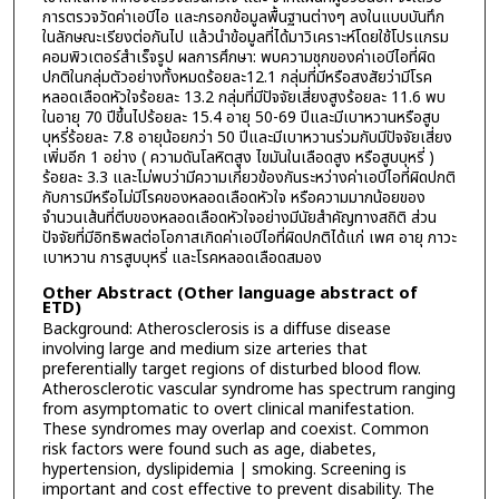
การตรวจวัดค่าเอบีไอ และกรอกข้อมูลพื้นฐานต่างๆ ลงในแบบบันทึก
ในลักษณะเรียงต่อกันไป แล้วนำข้อมูลที่ได้มาวิเคราะห์โดยใช้โปรแกรม
คอมพิวเตอร์สำเร็จรูป ผลการศึกษา: พบความชุกของค่าเอบีไอที่ผิด
ปกติในกลุ่มตัวอย่างทั้งหมดร้อยละ12.1 กลุ่มที่มีหรือสงสัยว่ามีโรค
หลอดเลือดหัวใจร้อยละ 13.2 กลุ่มที่มีปัจจัยเสี่ยงสูงร้อยละ 11.6 พบ
ในอายุ 70 ปีขึ้นไปร้อยละ 15.4 อายุ 50-69 ปีและมีเบาหวานหรือสูบ
บุหรี่ร้อยละ 7.8 อายุน้อยกว่า 50 ปีและมีเบาหวานร่วมกับมีปัจจัยเสี่ยง
เพิ่มอีก 1 อย่าง ( ความดันโลหิตสูง ไขมันในเลือดสูง หรือสูบบุหรี่ )
ร้อยละ 3.3 และไม่พบว่ามีความเกี่ยวข้องกันระหว่างค่าเอบีไอที่ผิดปกติ
กับการมีหรือไม่มีโรคของหลอดเลือดหัวใจ หรือความมากน้อยของ
จำนวนเส้นที่ตีบของหลอดเลือดหัวใจอย่างมีนัยสำคัญทางสถิติ ส่วน
ปัจจัยที่มีอิทธิพลต่อโอกาสเกิดค่าเอบีไอที่ผิดปกติได้แก่ เพศ อายุ ภาวะ
เบาหวาน การสูบบุหรี่ และโรคหลอดเลือดสมอง
Other Abstract (Other language abstract of
ETD)
Background: Atherosclerosis is a diffuse disease
involving large and medium size arteries that
preferentially target regions of disturbed blood flow.
Atherosclerotic vascular syndrome has spectrum ranging
from asymptomatic to overt clinical manifestation.
These syndromes may overlap and coexist. Common
risk factors were found such as age, diabetes,
hypertension, dyslipidemia | smoking. Screening is
important and cost effective to prevent disability. The