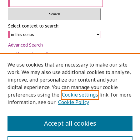
Select context to search:
Advanced Search
Notify me via email or
RSS
We use cookies that are necessary to make our site
Browse
work. We may also use additional cookies to analyze,
Collections
improve, and personalize our content and your
digital experience. You can manage your cookie
Disciplines
preferences using the
Cookie settings
link. For more
Authors
information, see our
Cookie Policy
Author Corner
Author FAQ
Accept all cookies