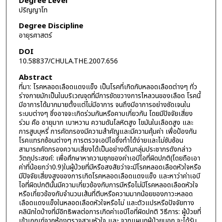
Degree Level
ปริญญาโท
Degree Discipline
อายุรศาสตร์
DOI
10.58837/CHULA.THE.2007.656
Abstract
ที่มา: โรคหลอดเลือดแดงแข็ง เป็นโรคที่เกิดกับหลอดเลือดต่างๆ ทั่ว
ร่างกายมักเป็นในบริเวณจุดที่มีการขัดขวางการไหลวนของเลือด โรคนี้
มีอาการได้มากมายตั้งแต่ไม่มีอาการ จนถึงมีอาการอย่างชัดเจนใน
ระบบต่างๆ ซึ่งอาจจะเกิดร่วมกันหรือคาบเกี่ยวกัน โดยมีปัจจัยเสี่ยง
ร่วม คือ อายุมาก เบาหวาน ความดันโลหิตสูง ไขมันในเลือดสูง และ
การสูบบุหรี่ การคัดกรองมีความสำคัญและมีความคุ้มค่า เพื่อป้องกัน
โรคแทรกซ้อนต่างๆ การตรวจเอบีไอซึ่งทำได้ง่ายและไม่ซับซ้อน
สามารถคัดกรองความเสี่ยงได้เป็นอย่างดีในกลุ่มประชากรดังกล่าว
วัตถุประสงค์: เพื่อศึกษาหาความชุกของค่าเอบีไอที่ผิดปกติ(โดยถือเอา
ค่าที่น้อยกว่า0.9)ในผู้ป่วยที่มีหรือสงสัยว่าจะมีโรคหลอดเลือดหัวใจหรือ
มีปัจจัยเสี่ยงสูงของการเกิดโรคหลอดเลือดแดงแข็ง และหาว่าค่าเอบี
ไอที่ผิดปกตินั้นมีความเกี่ยวข้องกับการมีหรือไม่มีโรคหลอดเลือดหัวใจ
หรือเกี่ยวข้องกับจำนวนเส้นที่ตีบหรือความมากน้อยของภาวะหลอด
เลือดแดงแข็งในหลอดเลือดหัวใจหรือไม่ และตัวแปรหรือปัจจัยทาง
คลินิกใดบ้างที่มีอิทธิพลต่อการเกิดค่าเอบีไอที่ผิดปกติ วิธีการ: ผู้ป่วยที่
เข้าเกณฑ์จากห้องตรวจสวนหัวใจ และ จากแผนกผู้ป่วยนอก จะได้รับ