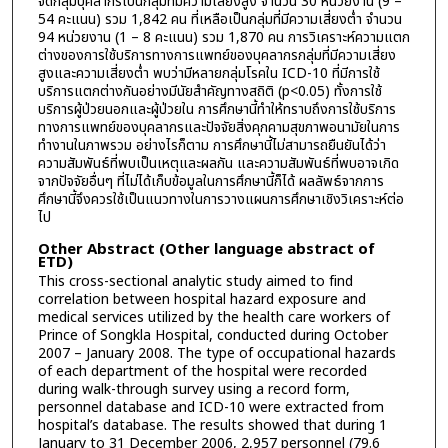
จัดกลุ่มบุคลากรเป็นกลุ่มที่มีความเสี่ยงสูง จำนวน 30 หน่วยงาน (9 –
54 คะแนน) รวม 1,842 คน ที่เหลือเป็นกลุ่มที่มีความเสี่ยงต่ำ จำนวน
94 หน่วยงาน (1 – 8 คะแนน) รวม 1,870 คน การวิเคราะห์ความแตก
ต่างของการใช้บริการทางการแพทย์ของบุคลากรกลุ่มที่มีความเสี่ยง
สูงและความเสี่ยงต่ำ พบว่ามีหลายกลุ่มโรคใน ICD-10 ที่มีการใช้
บริการแตกต่างกันอย่างมีนัยสำคัญทางสถิติ (p<0.05) ทั้งการใช้
บริการผู้ป่วยนอกและผู้ป่วยใน การศึกษานี้ทำให้ทราบถึงการใช้บริการ
ทางการแพทย์ของบุคลากรและปัจจัยสิ่งคุกคามสุขภาพอนามัยในการ
ทำงานในภาพรวม อย่างไรก็ตาม การศึกษานี้ไม่สามารถยืนยันได้ว่า
ความสัมพันธ์ที่พบเป็นเหตุและผลกัน และความสัมพันธ์ที่พบอาจเกิด
จากปัจจัยอื่นๆ ที่ไม่ได้เก็บข้อมูลในการศึกษานี้ก็ได้ ผลลัพธ์จากการ
ศึกษานี้จึงควรใช้เป็นแนวทางในการวางแผนการศึกษาเชิงวิเคราะห์ต่อ
ไป
Other Abstract (Other language abstract of
ETD)
This cross-sectional analytic study aimed to find
correlation between hospital hazard exposure and
medical services utilized by the health care workers of
Prince of Songkla Hospital, conducted during October
2007 – January 2008. The type of occupational hazards
of each department of the hospital were recorded
during walk-through survey using a record form,
personnel database and ICD-10 were extracted from
hospital’s database. The results showed that during 1
January to 31 December 2006, 2,957 personnel (79.6