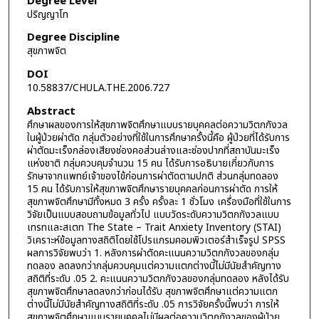
Degree Level
ปริญญาโท
Degree Discipline
สุขภาพจิต
DOI
10.58837/CHULA.THE.2006.727
Abstract
ศึกษาผลของการให้สุขภาพจิตศึกษาแบบรายบุคคลต่อความวิตกกังวล
ในผู้ป่วยผ่าตัด กลุ่มตัวอย่างที่ใช้ในการศึกษาครั้งนี้คือ ผู้ป่วยที่ได้รับการ
ผ่าตัดมะเร็งกล่องเสียงช่องคอส่วนล่างและช่องปากที่สถาบันมะเร็ง
แห่งชาติ กลุ่มควบคุมจำนวน 15 คน ได้รับการอธิบายเกี่ยวกับการ
รักษาจากแพทย์เจ้าของไข้ก่อนการผ่าตัดตามปกติ ส่วนกลุ่มทดลอง
15 คน ได้รับการให้สุขภาพจิตศึกษารายบุคคลก่อนการผ่าตัด การให้
สุขภาพจิตศึกษามีทั้งหมด 3 ครั้ง ครั้งละ 1 ชั่วโมง เครื่องมือที่ใช้ในการ
วิจัยเป็นแบบสอบถามข้อมูลทั่วไป แบบวัดระดับความวิตกกังวลแบบ
เทรทและสเตท The State – Trait Anxiety Inventory (STAI)
วิเคราะห์ข้อมูลทางสถิติโดยใช้โปรแกรมคอมพิวเตอร์สำเร็จรูป SPSS
ผลการวิจัยพบว่า 1. หลังการผ่าตัดคะแนนความวิตกกังวลของกลุ่ม
ทดลอง ลดลงกว่ากลุ่มควบคุมแต่ความแตกต่างนี้ไม่มีนัยสำคัญทาง
สถิติที่ระดับ .05 2. คะแนนความวิตกกังวลของกลุ่มทดลอง หลังได้รับ
สุขภาพจิตศึกษาลดลงกว่าก่อนได้รับ สุขภาพจิตศึกษาแต่ความแตก
ต่างนี้ไม่มีนัยสำคัญทางสถิติที่ระดับ .05 การวิจัยครั้งนี้พบว่า การให้
สุขภาพจิตศึกษาแบบรายบุคคลไม่มีผลต่อความวิตกกังวลของผู้ป่วย