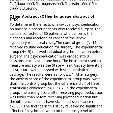
ทั้งนี้เนื่องมาจากปัจจัยส่วนบุคคลหลายปัจจัย ควรมีการศึกษาวิจัยใน
ด้านนี้ต่อไปในอนาคต
Other Abstract (Other language abstract of
ETD)
To determine the effects of individual psychoeducation
on anxiety in cancer patients who received surgery. The
sample consisted of 30 patients who cancer is the
diagnosis and receiving of cancer of the larynx,
hypopharynx and oral cavity.The control group (N=15)
received routine education for surgery. The experimental
group (N=15) received individual psychoeducation before
surgery. The psychoeducation was divided into 3
sessions, each lasted one hour. The instrument used to
measure anxiety was the State – Trait Anxiety Inventory
(STAI). Data were analysed with SPSS statistical
package. The results were as follows: 1. After surgery,
the anxiety score of the experimental group was lower
than the control group but the difference did not have
statistical significance (p=0.05). 2. In the experimental
group, the anxiety score after receiving psychoeducation
was lower than before receiving psychoeducation but
the difference did not have statistical significance (
p=0.05). The findings in this study revealed no significant
effects of psychoeducation on the anxiety level of