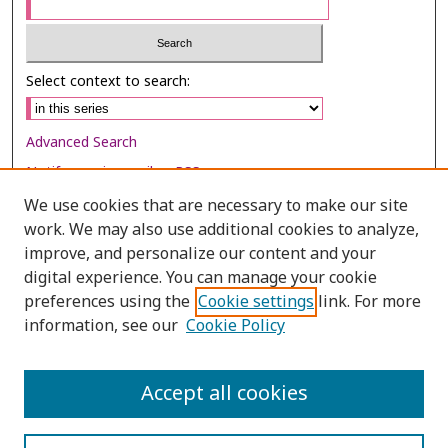
Select context to search:
Advanced Search
Notify me via email or
RSS
We use cookies that are necessary to make our site
Browse
work. We may also use additional cookies to analyze,
Collections
improve, and personalize our content and your
digital experience. You can manage your cookie
Disciplines
preferences using the
Cookie settings
link. For more
Authors
information, see our
Cookie Policy
Author Corner
Author FAQ
Accept all cookies