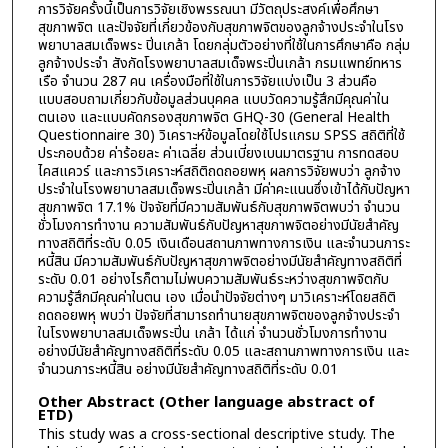
การวิจัยครั้งนี้เป็นการวิจัยเชิงพรรณนา มีวัตถุประสงค์เพื่อศึกษา
สุขภาพจิต และปัจจัยที่เกี่ยวข้องกับสุขภาพจิตของลูกจ้างประจำในโรง
พยาบาลสมเด็จพระ ปิ่นเกล้า โดยกลุ่มตัวอย่างที่ใช้ในการศึกษาคือ กลุ่ม
ลูกจ้างประจำ สังกัดโรงพยาบาลสมเด็จพระปิ่นเกล้า กรมแพทย์ทหาร
เรือ จำนวน 287 คน เครื่องมือที่ใช้ในการวิจัยแบ่งเป็น 3 ส่วนคือ
แบบสอบถามเกี่ยวกับข้อมูลส่วนบุคคล แบบวัดความรู้สึกมีคุณค่าใน
ตนเอง และแบบคัดกรองสุขภาพจิต GHQ-30 (General Health
Questionnaire 30) วิเคราะห์ข้อมูลโดยใช้โปรแกรม SPSS สถิติที่ใช้
ประกอบด้วย ค่าร้อยละ ค่าเฉลี่ย ส่วนเบี่ยงเบนมาตรฐาน การทดสอบ
ไคสแควร์ และการวิเคราะห์สถิติถดถอยพหุ ผลการวิจัยพบว่า ลูกจ้าง
ประจำในโรงพยาบาลสมเด็จพระปิ่นเกล้า มีค่าคะแนนซึ่งเข้าได้กับปัญหา
สุขภาพจิต 17.1% ปัจจัยที่มีความสัมพันธ์กับสุขภาพจิตพบว่า จำนวน
ชั่วโมงการทำงาน ความสัมพันธ์กับปัญหาสุขภาพจิตอย่างมีนัยสำคัญ
ทางสถิติที่ระดับ 0.05 เงินเดือนสถานภาพทางการเงิน และจำนวนภาระ
หนี้สิน มีความสัมพันธ์กับปัญหาสุขภาพจิตอย่างมีนัยสำคัญทางสถิติที่
ระดับ 0.01 อย่างไรก็ตามไม่พบความสัมพันธ์ระหว่างสุขภาพจิตกับ
ความรู้สึกมีคุณค่าในตน เอง เมื่อนำปัจจัยต่างๆ มาวิเคราะห์โดยสถิติ
ถดถอยพหุ พบว่า ปัจจัยที่สามารถทำนายสุขภาพจิตของลูกจ้างประจำ
ในโรงพยาบาลสมเด็จพระปิ่น เกล้า ได้แก่ จำนวนชั่วโมงการทำงาน
อย่างมีนัยสำคัญทางสถิติที่ระดับ 0.05 และสถานภาพทางการเงิน และ
จำนวนภาระหนี้สิน อย่างมีนัยสำคัญทางสถิติที่ระดับ 0.01
Other Abstract (Other language abstract of
ETD)
This study was a cross-sectional descriptive study. The