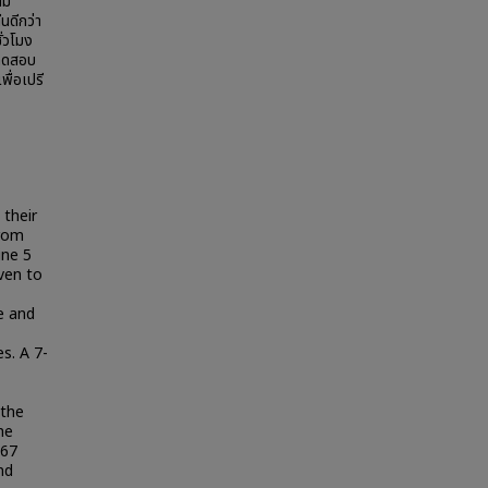
าม
นดีกว่า
ั่วโมง
รทดสอบ
พื่อเปรี
 their
from
ine 5
ven to
e and
s. A 7-
 the
he
.67
nd