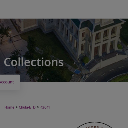
Account
>
>
Home
Chula-ETD
43641