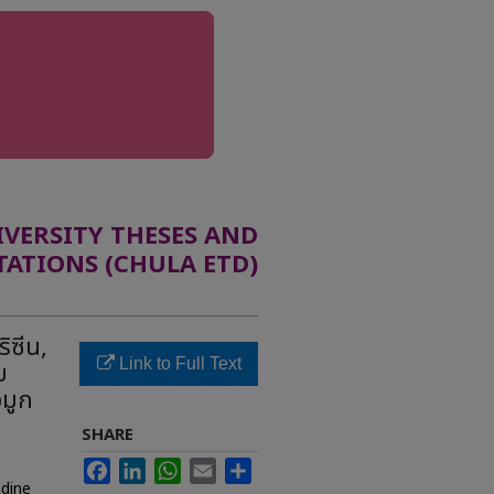
ERSITY THESES AND
TATIONS (CHULA ETD)
ิซีน,
Link to Full Text
บ
จมูก
SHARE
Facebook
LinkedIn
WhatsApp
Email
Share
adine