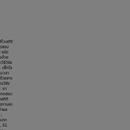
โวเซทิริ
ทดสอบ
3 ชนิด
งด้วย
ิธีวิจัย
. เฟ็กโซ
็นเวลา
(ด้วยสาร
รวิจัย
: ยา
ารทดสอบ
สถิติ
ี่ยการลด
ว่าผล
;
ม่แตก
, 32.