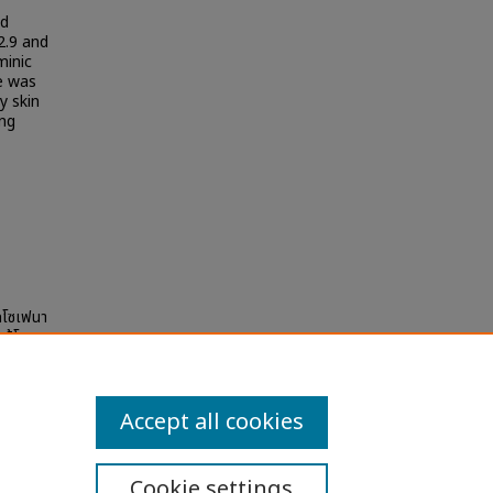
ed
2.9 and
minic
e was
y skin
ing
็กโซเฟนา
แพ้โพรง
tions
Accept all cookies
Cookie settings