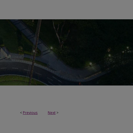
<
Previous
Next
>