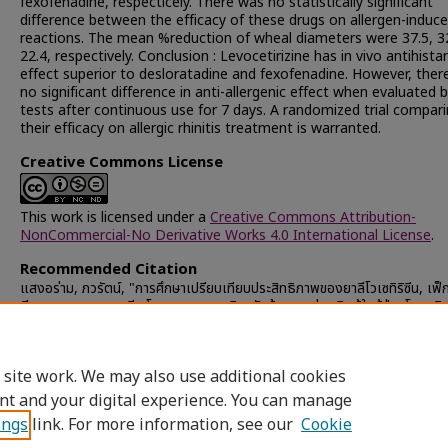
fexofenadine, respecticely. There was no statistically significant
difference between the efficacy of these drugs on allergen-induc
reactions. The mean %reduction of wheal diameters were 37.5, 3
22.4, respectively. Conclusion : Levocetirizine has in vivo antihista
effect superior to desloratadine and fexofenadine. However, ther
no significant difference in anti-allergenic effect when evaluated b
tests after continuous use for 7 days. A randomized trial compar
their efficacy on allergic rhinitis treatment is warranted.
Creative Commons License
This work is licensed under a
Creative Commons Attribution-
NonCommercial-No Derivative Works 4.0 International License
.
Recommended Citation
แสงอร่าม, ภวรัตน์, "การศึกษาเปรียบเทียบประสิทธิภาพของยาลีโวเซทิริซีน, เฟ
ดีน และเดสลอราทาดีน โดยการทดสอบผิวหนังด้วยสารก่อภูมิแพ้ในผู้ป่วยโรคภูมิ
จมูกอักเสบ" (2005).
Chulalongkorn University Theses and Disserta
(Chula ETD)
. 43641.
https://digital.car.chula.ac.th/chulaetd/43641
 site work. We may also use additional cookies
nt and your digital experience. You can manage
ings
link. For more information, see our
Cookie