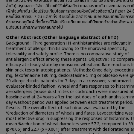
9% และ 22.4% หลังได้รับยาลีโวเซทิริซีน เดสลอราทาดีน และเฟ็กโซเฟนาดีน ต
ลำดับ) สรุปผลการวิจัย : ลีโวเซทิริซีนให้ผลดีกว่าเดสลอราทาดีน และเดสลอราทาดี
เฟ็กโซเฟนาดีน เมื่อเปรียบเทียบโดยการทดสอบผิวหนังด้วยฮีสตามีน ที่เวลา 24 ช
หลังได้รับยาครบ 7 วัน แต่ยาทั้ง 3 ชนิดไม่แตกต่างกัน เมื่อเปรียบเทียบโดยกา
ด้วยสารก่อภูมิแพ้ ทั้งนี้ควรมีวิจัยเปรียบเทียบแบบสุ่มที่มีขนาดตัวอย่างเพียงพอ เ
บเทียบประสิทธิภาพทางคลินิกต่อไป
Other Abstract (Other language abstract of ETD)
Background : Third generation H1-antihistaminies are relevant in
treatment of allergic rhinitis owing to the improved specificity,
tolerability and safety profile. There is no comparative study of
antiallergenic effect among these agents. Objective : To compare
efficacy at steady state by measuring wheal and flare reactions 
skin prick tests in atopic patients. Methods: Onec-daily levocetiriz
mg, fexofenadine 180 mg, desloratadine 5 mg or placebo were gi
20 allergic rhinitis patients for 7 days in a crossover, randomized,
evaluator-blinded fashion, Wheal and flare responses to histamin
aeroallergens (house dust mites or cockroach) were measured at
baseline and at 24 hours after the last does of each antihistamine
day washout period was applied between each treatment period.
Results: The overall effect of each drug was evaluated by the
%reduction of diameters of wheals and flares. Levocetirizine was
most effective drug in suppressing the responses of histamine. T
mean %reduction of wheal diameters were 57.2, compared to 39
(p<0.05) and 22.7 (p =0.001) after treatment with desloratadine a