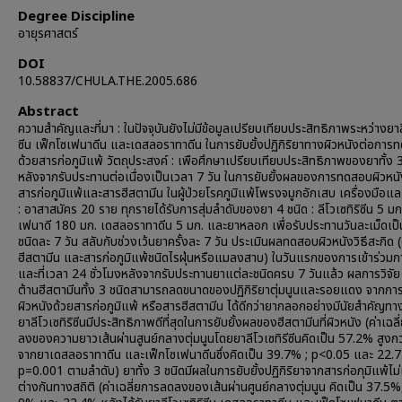
Degree Discipline
อายุรศาสตร์
DOI
10.58837/CHULA.THE.2005.686
Abstract
ความสำคัญและที่มา : ในปัจจุบันยังไม่มีข้อมูลเปรียบเทียบประสิทธิภาพระหว่างยาลี
ซีน เฟ็กโซเฟนาดีน และเดสลอราทาดีน ในการยับยั้งปฏิกิริยาทางผิวหนังต่อการ
ด้วยสารก่อภูมิแพ้ วัตถุประสงค์ : เพือศึกษาเปรียบเทียบประสิทธิภาพของยาทั้ง 
หลังจากรับประทานต่อเนื่องเป็นเวลา 7 วัน ในการยับยั้งผลของการทดสอบผิวหนั
สารก่อภูมิแพ้และสารฮีสตามีน ในผู้ป่วยโรคภูมิแพ้โพรงจมูกอักเสบ เครื่องมือและว
: อาสาสมัคร 20 ราย ทุกรายได้รับการสุ่มลำดับของยา 4 ชนิด : ลีโวเซทิริซีน 5 มก
เฟนาดี 180 มก. เดสลอราทาดีน 5 มก. และยาหลอก เพื่อรับประทานวันละเม็ดเป
ชนิดละ 7 วัน สลับกับช่วงเว้นยาครั้งละ 7 วัน ประเมินผลทดสอบผิวหนังวิธีสะกิด 
ฮีสตามีน และสารก่อภูมิแพ้ชนิดไรฝุ่นหรือแมลงสาบ) ในวันแรกของการเข้าร่วมกา
และที่เวลา 24 ชั่วโมงหลังจากรับประทานยาแต่ละชนิดครบ 7 วันแล้ว ผลการวิจัย 
ต้านฮีสตามีนทั้ง 3 ชนิดสามารถลดขนาดของปฏิกิริยาตุ่มนูนและรอยแดง จากก
ผิวหนังด้วยสารก่อภูมิแพ้ หรือสารฮีสตามีน ได้ดีกว่ายากลอกอย่างมีนัยสำคัญทาง
ยาลีโวเซทิริซีนมีประสิทธิภาพดีที่สุดในการยับยั้งผลของฮีสตามีนที่ผิวหนัง (ค่าเฉล
ลงของความยาวเส้นผ่านสูนย์กลางตุ่มนูนโดยยาลีโวเซทิรีซีนคิดเป็น 57.2% สูงก
จากยาเดสลอราทาดีน และเฟ็กโซเฟนาดีนซึ่งคิดเป็น 39.7% ; p<0.05 และ 22.7 
p=0.001 ตามลำดับ) ยาทั้ง 3 ชนิดมีผลในการยับยั้งปฏิกิริยาจากสารก่อภุมิแพ้ไ
ต่างกันทางสถิติ (ค่าเฉลี่ยการลดลงของเส้นผ่านศูนย์กลางตุ่มนูน คิดเป็น 37.5%