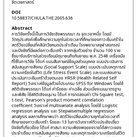
จิตเวชศาสตร์
DOI
10.58837/CHULA.THE.2005.636
Abstract
การวิจัยครั้งนี้เป็นการวิจัยเชิงพรรณนา ณ จุดเวลาหนึ่ง โดยมี
วัตถุประสงค์เพื่อศึกษาความชุกในช่วงเวลาที่ศึกษาของภาวะซึมเศร้าใน
สตรีวัยเปลี่ยนที่คลินิกวัยหมดประจำเดือน โรงพยาบาลจุฬาลงกรณ์
และปัจจัยที่มีผลต่อภาวะซึมเศร้า จากกลุ่มตัวอย่าง จำนวน 100 ราย
ซึ่งมารับบริการในช่วงเดือนมิถุนายนถึงกันยายน พ.ศ. 2548 เครื่องมือ
ที่ใช้ในการวิจัย ได้แก่ แบบสัมภาษณ์ข้อมูลส่วนบุคคล แบบประเมินการ
สนับสนุนทางสังคม (Social Support Scale) แบบประเมินเหตุการณ์
ความเครียดในชีวิต (Life Stress Event Scale) และแบบสอบถาม
ประเมินภาวะซึมเศร้าด้วยตนเอง HRSR (Health-Related Self
Report) วิเคราะห์ข้อมูลด้วยโปรแกรม SPSS for Windows โดยใช้
สถิติเชิงพรรณนา ได้แก่ ค่าร้อยละ ค่าเฉลี่ย ส่วนเบี่ยงเบนมาตรฐาน
และพิสัย ใช้สถิติเชิงอนุมาน ได้แก่ การทดสอบค่า Chi-Square test,
t-test, Pearson's product moment correlation
coefficient วิเคราะห์ multivariate analysis โดยใช้ Logistic
regression analysis และ Stepwisemultiple regression
analysis ผลการศึกษาพบว่า สตรีวัยเปลี่ยนมีความชุกในช่วงเวลาที่
ศึกษาของภาวะซึมเศร้า ร้อยละ 13 ในการวิเคราะห์ตัวแปรเชิงเดี่ยว
ปัจจัยที่เกี่ยวข้อง ได้แก่ ศาสนา ความเพียงพอของรายได้สภาวะของ
ประจำเดือน การสนับสนุนทางสังคม และเหตุการณ์ความเครียดในชีวิต