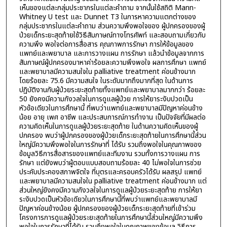
เห็นของแต่ละกลุ่มประชากรในแต่ละคำถาม จากนั้นใช้สถิติ Mann-
Whitney U test และ Dunnet T3 ในการหาความแตกต่างของ
กลุ่มประชากรในแต่ละคำถาม ส่วนความพึงพอใจของ ผู้ปกครองของผู้
ป่วยเด็กระยะสุดท้ายใช้วิธีสัมภาษณ์ทางโทรศัพท์ และสอบถามเกี่ยวกับ
ความพึง พอใจต่อการสื่อสาร คุณภาพการรักษา การให้ข้อมูลของ
แพทย์และพยาบาล และการวางแผน การรักษา แล้วนำข้อมูลจากการ
สัมภาษณ์ผู้ปกครองมาหาค่าร้อยละความพึงพอใจ ผลการศึกษา แพทย์
และพยาบาลมีความสนใจใน palliative treatment ค่อนข้างมาก
โดยร้อยละ 75.6 มีความสนใจ ในระดับมากถึงมากที่สุด ในด้านการ
ปฏิบัติงานกับผู้ป่วยระยะสุดท้ายทั้งแพทย์และพยาบาลมากกว่า ร้อยละ
50 ยังคงมีความกังวลใจในการดูแลผู้ป่วย การให้ยาระงับปวดเป็น
หัวข้อเดียวในการศึกษานี้ ที่พบว่าแพทย์และพยาบาลมีปัญหาค่อนข้าง
น้อย อายุ เพศ อาชีพ และประสบการณ์การทำงาน เป็นปัจจัยที่มีผลต่อ
ความคิดเห็นในการดูแลผู้ป่วยระยะสุดท้าย ในด้านความคิดเห็นของผู้
ปกครอง พบว่าผู้ปกครองของผู้ป่วยเด็กระยะสุดท้ายในการศึกษานี้ส่วน
ใหญ่มีความพึงพอใจในการรักษาที่ ได้รับ รวมถึงพอใจในคุณภาพของ
ข้อมูลวิธีการสื่อสารของแพทย์และทีมงาน รวมทั้งการวางแผน การ
รักษา แต่ยังพบว่าผู้ตอบแบบสอบถามร้อยละ 40 ไม่พอใจในการช่วย
ประคับประคองสภาพจิตใจ ที่บุตรและครอบครัวได้รับ ผลสรุป แพทย์
และพยาบาลมีความสนใจใน palliative treatment ค่อนข้างมาก แต่
ส่วนใหญ่ยังคงมีความกังวลใจในการดูแลผู้ป่วยระยะสุดท้าย การให้ยา
ระงับปวดเป็นหัวข้อเดียวในการศึกษานี้ที่พบว่าแพทย์และพยาบาลมี
ปัญหาค่อนข้างน้อย ผู้ปกครองของผู้ป่วยเด็กระยะสุดท้ายที่เข้าร่วม
โครงการการดูแลผู้ป่วยระยะสุดท้ายในการศึกษานี้ส่วนใหญ่มีความพึง
พอใจในการรักษาที่ได้รับ รวมถึงพอใจในคุณภาพของข้อมูล วิธีการ