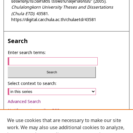
ของฝ่ายกุมารเวชศาสตร์ โรงพยาบาลจุฬาลงกรณ์" (2005).
Chulalongkorn University Theses and Dissertations
(Chula ETD)
. 43581.
https://digital.car.chula.ac.th/chulaetd/43581
Search
Enter search terms:
Select context to search:
Advanced Search
Notify me via email or
RSS
We use cookies that are necessary to make our site
Browse
work. We may also use additional cookies to analyze,