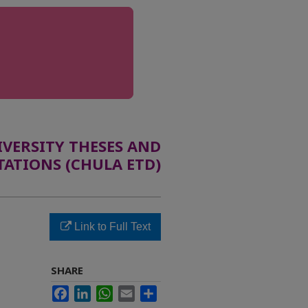
ERSITY THESES AND
TATIONS (CHULA ETD)
Link to Full Text
SHARE
Facebook
LinkedIn
WhatsApp
Email
Share