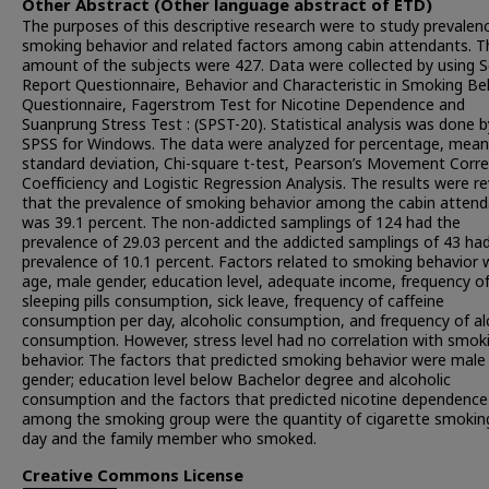
Other Abstract (Other language abstract of ETD)
The purposes of this descriptive research were to study prevalen
smoking behavior and related factors among cabin attendants. T
amount of the subjects were 427. Data were collected by using S
Report Questionnaire, Behavior and Characteristic in Smoking Be
Questionnaire, Fagerstrom Test for Nicotine Dependence and
Suanprung Stress Test : (SPST-20). Statistical analysis was done b
SPSS for Windows. The data were analyzed for percentage, mean
standard deviation, Chi-square t-test, Pearson’s Movement Corre
Coefficiency and Logistic Regression Analysis. The results were r
that the prevalence of smoking behavior among the cabin atten
was 39.1 percent. The non-addicted samplings of 124 had the
prevalence of 29.03 percent and the addicted samplings of 43 ha
prevalence of 10.1 percent. Factors related to smoking behavior 
age, male gender, education level, adequate income, frequency o
sleeping pills consumption, sick leave, frequency of caffeine
consumption per day, alcoholic consumption, and frequency of al
consumption. However, stress level had no correlation with smok
behavior. The factors that predicted smoking behavior were male
gender; education level below Bachelor degree and alcoholic
consumption and the factors that predicted nicotine dependence
among the smoking group were the quantity of cigarette smokin
day and the family member who smoked.
Creative Commons License