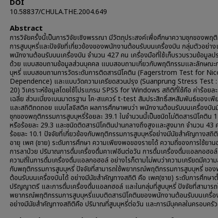
DOI
10.58837/CHULA.THE.2004.649
Abstract
การวิจัยครั้งนี้เป็นการวิจัยเชิงพรรณา มีวัตถุประสงค์เพื่อศึกษาความชุกของพฤ
การสูบบุหรี่และปัจจัยที่เกี่ยวข้องของพนักงานต้อนรับบนเครื่องบิน กลุ่มตัวอย่าง
พนักงานต้อนรับบนเครื่องบิน จำนวน 427 คน เครื่องมือที่ใช้เก็บรวบรวมข้อมูล
ด้วย แบบสอบถามข้อมูลส่วนบุคคล แบบสอบถามเกี่ยวกับพฤติกรรมและลักษณะก
บุหรี่ แบบสอบถามการวัดระดับการติดสารนิโคติน (Fagerstrom Test for Nic
Dependence) และแบบวัดความเครียดสวนปรุง (Suanprung Stress Test :
20) วิเคราะห์ข้อมูลโดยใช้โปรแกรม SPSS for Windows สถิติที่ใช้คือ ค่าร้อยละ 
เฉลี่ย ส่วนเบี่ยงเบนมาตรฐาน ไค-สแควร์ t-test สัมประสิทธิ์สหสัมพันธ์ของเพีย
และสถิติถดถอย แบบโลจิสติค ผลการศึกษาพบว่า พนักงานต้อนรับบนเครื่องบิน
ชุกของพฤติกรรมการสูบบุหรี่ร้อยละ 39.1 ในจำนวนนี้เป็นชนิดไม่ติดสารนิโคติน 
หรือร้อยละ 29.3 และชนิดติดสารนิโคตินปานกลางถึงสูงและสูงมาก จำนวน 43 
ร้อยละ 10.1 ปัจจัยที่เกี่ยวข้องกับพฤติกรรมการสูบบุหรี่อย่างมีนัยสำคัญทางสถิติ
อายุ เพศ (ชาย) ระดับการศึกษา ความเพียงพอของรายได้ ความถี่ของการใช้ยาน
การลาป่วย ปริมาณการดื่มเครื่องดื่มคาเฟอีนต่อวัน การดื่มเครื่องดื่มแอลกอฮอล
ความถี่ในการดื่มเครื่องดื่มแอลกอฮอล์ อย่างไรก็ตามไม่พบว่าความเครียดมีความ
กับพฤติกรรมการสูบบุหรี่ ปัจจัยที่สามารถใช้พยากรณ์พฤติกรรมการสูบบุหรี่ ขอ
ต้อนรับบนเครื่องบินได้ อย่างมีนัยสำคัญทางสถิติ คือ เพศ(ชาย) ระดับการศึกษาต่
ปริญญาตรี และการดื่มเครื่องดื่มแอลกฮอล์ และในกลุ่มที่สูบบุหรี่ ปัจจัยที่สามารถใ
พยากรณ์พฤติกรรมการสูบบุหรี่แบบติดสารนิโคตินของพนักงานต้อนรับบนเครื่อง
อย่างมีนัยสำคัญทางสถิติคือ ปริมาณที่สูบบุหรี่ต่อวัน และการมีบุคคลในครอบครัวสู