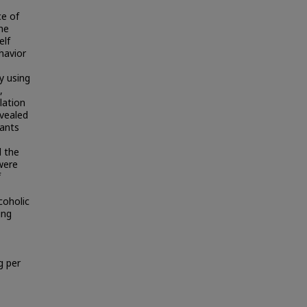
ce of
he
elf
havior
y using
,
lation
evealed
dants
d the
were
f
coholic
ing
g per