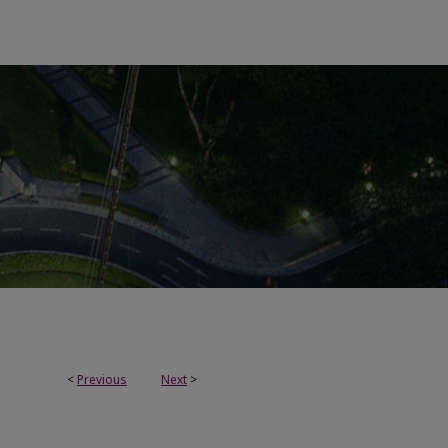
<
Previous
Next
>