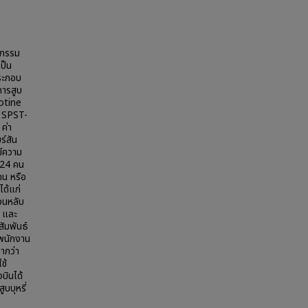
ติกรรม
เป็น
ประกอบ
ารสูบ
otine
 SPST-
ค่า
ร์สัน
มีความ
124 คน
คน หรือ
ได้แก่
อนหลับ
์ และ
สัมพันธ์
งพนักงาน
ำกว่า
ช้
บินได้
บบุหรี่