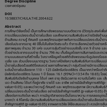
Degree Discipline
เวชศาสตร์ชุมชน
DOI
10.58837/CHULA.THE.2004.622
Abstract
การศึกษาวิจัยครั้งนี้ เป็นการศึกษาเชิงพรรณนาแบบตัดขวาง มีวัตถุประสงค์เพื่อ
การเปลี่ยนแปลงระดับน้ำตาลในเลือด และศึกษาความสัมพันธ์ระหว่างปัจจัยด้านบ
ด้านสังคม ความรู้ ทัศนคติ และพฤติกรรมสุขภาพกับการเปลี่ยนแปลงระดับน้ำตา
เลือดในประชากรอายุ 40 ปีขึ้นไปในจังหวัดสระแก้ว ทำการเลือกหน่วยตัวอย่างหรื
สุขภาพชุมชน จำนวน 30 แห่ง แบบการสุ่มตัวอย่างแบบจัดชั้น จาก 9 อำเภอ และส
ตัวอย่างประชากรแบบง่าย จำนวน 796 คน เก็บข้อมูลโดยการสัมภาษณ์และตรว
ตามแบบสอบถามที่สร้างขึ้น วิเคราะห์ข้อมูลด้วยสถิติเชิงพรรณนาในรูปของร้อยละ
เฉลี่ย และ ส่วนเบี่ยงเบนมาตรฐาน วิเคราะห์ปัจจัยความสัมพันธ์กับการเปลี่ยนแ
น้ำตาลในเลือดด้วยสถิติไคสแควร์ ผลการศึกษาพบว่า กลุ่มตัวอย่างมีการเปลี่ย
ระดับน้ำตาลในเลือดจาก 110 – 125 มิลลิกรัมต่อเดซิลิตร เป็นมากกว่าหรือเท่าก
มิลลิกรัมต่อเดซิลิตร ในรอบ 1 ปี ร้อยละ 16.1 (95%Cl=13.54 ถึง 18.65) โดย
สัมพันธ์กับปัจจัยด้านบุคคล ได้แก่ เพศ อายุ ดัชนีมวลกาย ความดันโลหิต และ เส
เอว ด้านสังคม ได้แก่ ที่อยู่อาศัย รายได้ และ อาชีพ อย่างมีนัยสำคัญทางสถิติ(p-
value<0.05) และพบว่าความรู้ ทัศนคติ และ พฤติกรรมสุขภาพ มีความสัมพันธ์
เปลี่ยนแปลงระดับน้ำตาลในเลือด อย่างมีนัยสำคัญทางสถิติ (p-value<0.05) ด้
เสี่ยงต่อการเกิดโรค พบว่า การมีญาติสายตรงเป็นโรคเบาหวาน การคลอดบุตรน้
มากกว่า 4 กิโลกรัม มีความสัมพันธ์กับการเปลี่ยนแปลงระดับน้ำตาลในเลือดอย่าง
สำคัญทางสถิติ (p-value<0.05) จากผลการวิจัย ให้ข้อเสนอแนะว่า ควรมีการยืน