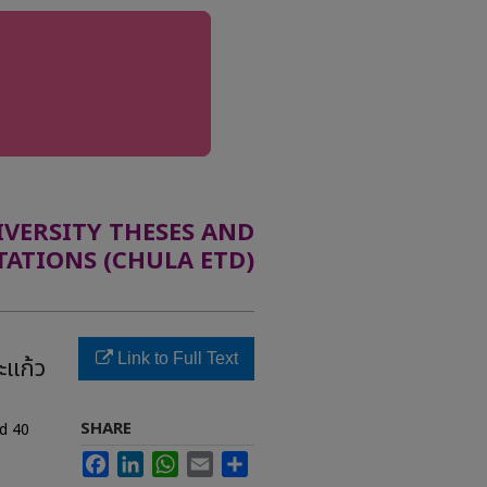
ERSITY THESES AND
TATIONS (CHULA ETD)
Link to Full Text
ะแก้ว
SHARE
ed 40
Facebook
LinkedIn
WhatsApp
Email
Share