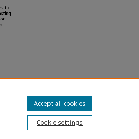
es to
asting
 or
in
ระชากร
heses
Accept all cookies
Cookie settings
ibility Statement