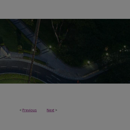
<
Previous
Next
>