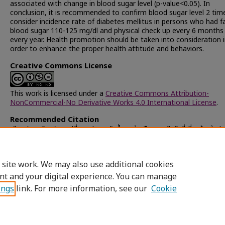
associated with change in blood sugar level (p-value<0.05). In
conclusion, it is recommended to confirm blood sugar level 2 tim
consider incidence rate of diabetes mellitus in persons who had f
blood sugar 110-125 mg/dl and physical check up every 6 months
every year. Health promotion should be taken into consideration 
order to enhance the proper health attitude and behaviors.
Creative Commons License
This work is licensed under a
Creative Commons Attribution-
NonCommercial-No Derivative Works 4.0 International License
.
Recommended Citation
เขียวฟู, อรพิน, "การเปลี่ยนแปลงระดับน้ำตาลในเลือดและปัจจัยที่เกี่ยวข้องในป
อายุ 40 ปีขึ้นไป ในจังหวัดสระแก้ว" (2004).
Chulalongkorn University T
and Dissertations (Chula ETD)
. 43467.
https://digital.car.chula.ac.th/chulaetd/43467
 site work. We may also use additional cookies
nt and your digital experience. You can manage
ings
link. For more information, see our
Cookie
Home
|
About
|
FAQ
|
My Account
|
Access