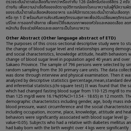
ตรวจระดับน้ำตาลในเลือดที่มากกว่าหรือเท่ากับ 126 มิลลิกรัมต่อเดซิลิตร 2 ครั้ง ใ
ต่างกัน เพื่อความน่าเชื่อถือของอัตราอุบัติการณ์ของโรคเบาหวานในผู้ที่มีความผิ
ของระดับน้ำตาลในเลือดหลังอดอาหาร และให้มีการตรวจระดับน้ำตาลในเลือดทุก 
หรือ ทุก 1 ปี พร้อมกับการส่งเสริมพฤติกรรมสุขภาพเพื่อปรับเปลี่ยนพฤติกรรม
บริโภค การออกกำลังกาย เพื่อคงไว้ซึ่งสมรรถภาพของหัวใจและหลอดเลือด ลดภ
หนักเกิน ซึ่งจะช่วยให้ลดและชะลอการเป็นโรคเบาหวาน
Other Abstract (Other language abstract of ETD)
The purposes of this cross-sectional descriptive study were to st
the change of blood sugar level and relationships among demogr
and social characteristics, knowledge attitude, health behaviors w
change of blood sugar level in population aged 40 years and over 
Sakaeo Province. The sample of 796 persons were selected by si
random sampling from the 30 primary care units. The data collec
was done through interview and physical examination. Then it wa
analyzed by descriptive statistics (percentage,mean,standard dev
and inferential statistics.(chi-square test) It was found that the 
which had changed fasting blood sugar from 110-125 mg/dl to m
than 125 mg/dl were 16.1%(95%Cl=13.54 - 18.65) in 12 month. Th
demographic characteristics including gender, age, body mass ind
blood pressure, waist circumference and the social characteristic
including occupation, income, place, knowledge, attitude and hea
behaviors were significantly associated with blood sugar level (p-
value<0.05). Subjects who had a relative with diabetes mellitus 
had baby born with the birth weight over 4 kgs were significantly