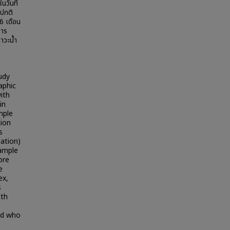
นวันที่
ดปกติ
6 เดือน
การ
าวะน้ำ
udy
aphic
ith
in
mple
tion
s
iation)
sample
ore
e
ex,
s
lth
and who