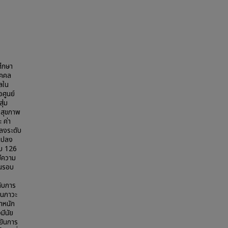
ศึกษา
ุคคล
ลใน
อศูนย์
ุ่ม
จสุขภาพ
 ค่า
ปลงระดับ
นแปลง
ับ 126
มีความ
้นรอบ
กับการ
านภาวะ
ำหนัก
มีนัย
ยันการ