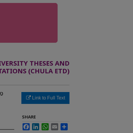
ERSITY THESES AND
TATIONS (CHULA ETD)
ูง
Link to Full Text
SHARE
Facebook
LinkedIn
WhatsApp
Email
Share