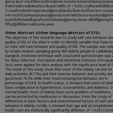
สูงอายุ พบว่า การเข้าถึงการบริการสุขภาพ ความสามารถในการช่วยตนเองและ
กำลังกายมีความสัมพันธ์กับระดับคุณภาพชีวิต (P < 0.05) การศึกษาครั้งนี้มีข้อ
ว่า ควจมีการจัดบริการสุขภาพแก่ผู้สูงอายุโดยเน้นเรื่องการบริโภคอาหาร การออ
กาย การเข้าร่วมกิจกรรมในชมรมผู้สูงอายุและสภาพจิตใจและอารมณ์ของผู้สูงอายุ
ควรคำนึงถึงปัจจัยพื้นฐานที่แตกต่างกันของผู้สูงอายุแต่ละคน เพื่อให้ผู้สูงอายุนำคว
ได้ไปปฏิบัติให้เหมาะสมในแต่ละบุคคล
Other Abstract (Other language abstract of ETD)
The objective of this research was to study self-care behavior an
quality of life of the elder in order to identify variable that have 
on their self-care behavior and quality of life. The sample was sel
by simple random sampling giving 405 elderly people in Ladkaban
Bangkok. Interview technique with structured questionnaire was 
for data collection. Descriptive and inferential statistics (Chi-squa
test) were applied for data analysis with the significance level of 0
The result of this study show that most of the elderly can live on 
daily activities (87.7%) and their exercise behavior and activity are
good level 76.5% while their food-consumption behavior are in
percentage of 53.8. In health status, it showed that most of elde
have complication in hypertension, osteoarthritis and diabetics. I
mental health, most of elderly have some problem of loneliness,
can be protected by meditation or discussion. From the study of
differences in basic factors and environmental factors of self-car
behavior in elderly, totally, it showed that age and accomplishme
health care are statistically significantly different. (P < 0.05) Conc