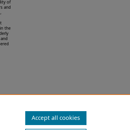
ity of
rs and
,
at
in the
derly
g and
dered
tions
Accept all cookies