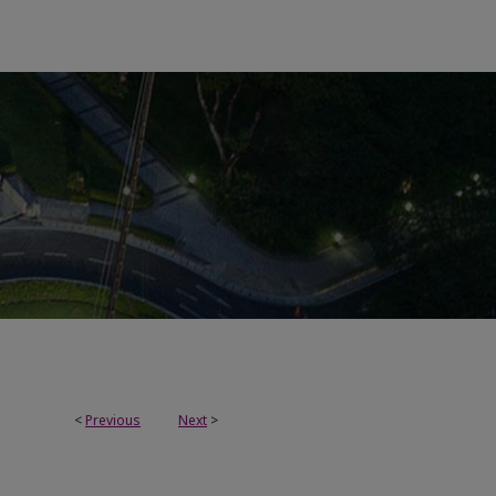
<
Previous
Next
>