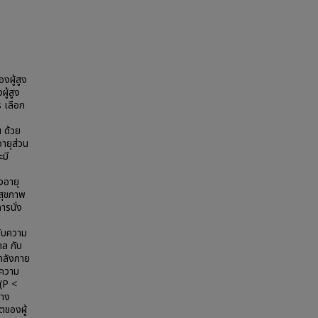
งผู้สูง
ู้สูง
ร เลือก
น ด้วย
อายุส่วน
มี
งอายุ
สุขภาพ
ารนั่ง
กับความ
ล กับ
ำลังกาย
 ความ
(P <
ลาง
ตของผู้