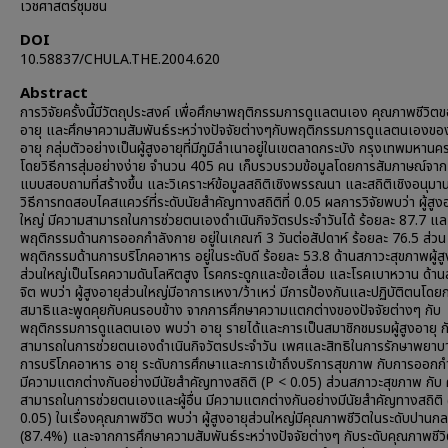
เวชศาสตร์ชุมชน
DOI
10.58837/CHULA.THE.2004.620
Abstract
การวิจัยครั้งนี้มีวัตถุประสงค์ เพื่อศึกษาพฤติกรรมการดูแลตนเอง คุณภาพชีวิตขอ
อายุ และศึกษาความสัมพันธ์ระหว่างปัจจัยต่างๆกับพฤติกรรมการดูแลตนเองของผ
อายุ กลุ่มตัวอย่างเป็นผู้สูงอายุที่มีภูมิลำเนาอยู่ในเขตลาดกระบัง กรุงเทพมหานค
โดยวิธีการสุ่มอย่างง่าย จำนวน 405 คน เก็บรวบรวมข้อมูลโดยการสัมภาษณ์จาก
แบบสอบถามที่สร้างขึ้น และวิเคราะห์ข้อมูลสถิติเชิงพรรณนา และสถิติเชิงอนุมา
วิธีการทดสอบไคสแควร์ที่ระดับนัยสำคัญทางสถิติที่ 0.05 ผลการวิจัยพบว่า ผู้สูง
ใหญ่ มีความสามารถในการช่วยตนเองดำเนินกิจวัตรประจำวันได้ ร้อยละ 87.7 และ
พฤติกรรมด้านการออกกำลังกาย อยู่ในเกณฑ์ 3 วันต่อสัปดาห์ ร้อยละ 76.5 ส่วน
พฤติกรรมด้านการบริโภคอาหาร อยู่ในระดับดี ร้อยละ 53.8 ด้านสภาวะสุขภาพผู้สู
ส่วนใหญ่เป็นโรคความดันโลหิตสูง โรคกระดูกและข้อเสื่อม และโรคเบาหวาน ด้าน
จิต พบว่า ผู้สูงอายุส่วนใหญ่มีอาการเหงา/ว้าเหว่ มีการป้องกันและปฏิบัติตนโดยก
สมาธิและพูดคุยกับคนรอบข้าง จากการศึกษาความแตกต่างของปัจจัยต่างๆ กับ
พฤติกรรมการดูแลตนเอง พบว่า อายุ รายได้และการเป็นสมาชิกชมรมผู้สูงอายุ 
สามารถในการช่วยตนเองดำเนินกิจวัตรประจำวัน เพศและสิทธิในการรักษาพยาบา
การบริโภคอาหาร อายุ ระดับการศึกษาและการเข้าถึงบริการสุขภาพ กับการออกก
มีความแตกต่างกันอย่างมีนัยสำคัญทางสถิติ (P < 0.05) ส่วนสภาวะสุขภาพ กับ
สามารถในการช่วยตนเองและผู้อื่น มีความแตกต่างกันอย่างมีนัยสำคัญทางสถิติ 
0.05) ในเรื่องคุณภาพชีวิต พบว่า ผู้สูงอายุส่วนใหญ่มีคุณภาพชีวิตในระดับปานก
(87.4%) และจากการศึกษาความสัมพันธ์ระหว่างปัจจัยต่างๆ กับระดับคุณภาพชีวิ