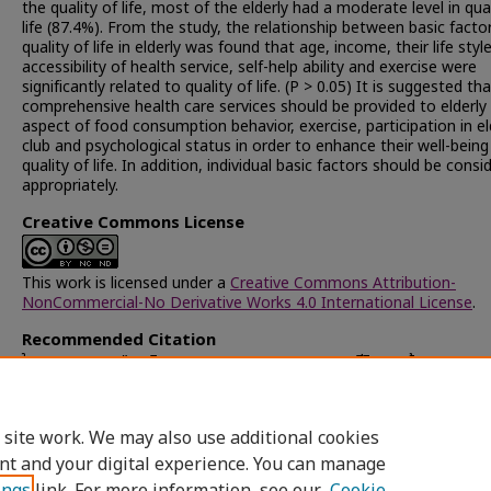
the quality of life, most of the elderly had a moderate level in qual
life (87.4%). From the study, the relationship between basic facto
quality of life in elderly was found that age, income, their life style
accessibility of health service, self-help ability and exercise were
significantly related to quality of life. (P > 0.05) It is suggested th
comprehensive health care services should be provided to elderly 
aspect of food consumption behavior, exercise, participation in el
club and psychological status in order to enhance their well-bein
quality of life. In addition, individual basic factors should be consi
appropriately.
Creative Commons License
This work is licensed under a
Creative Commons Attribution-
NonCommercial-No Derivative Works 4.0 International License
.
Recommended Citation
ใจสมุทร, สมพร, "พฤติกรรมการดูแลตนเองและคุณภาพชีวิตของผู้สูงอายุเขต
ลาดกระบัง" (2004).
Chulalongkorn University Theses and Disserta
(Chula ETD)
. 43465.
https://digital.car.chula.ac.th/chulaetd/43465
 site work. We may also use additional cookies
nt and your digital experience. You can manage