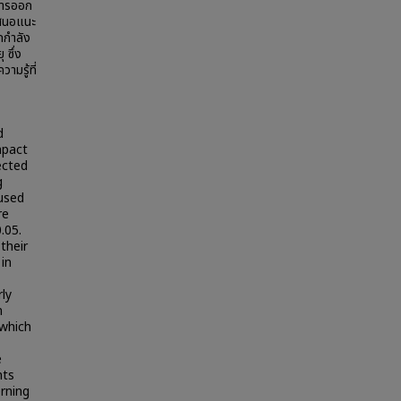
การออก
เสนอแนะ
กกำลัง
 ซึ่ง
ามรู้ที่
d
impact
ected
g
used
re
.05.
their
 in
rly
n
 which
e
nts
erning