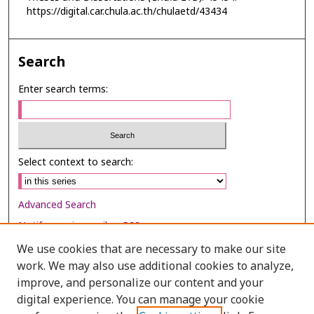
https://digital.car.chula.ac.th/chulaetd/43434
Search
Enter search terms:
Select context to search:
Advanced Search
Notify me via email or
RSS
We use cookies that are necessary to make our site
Browse
work. We may also use additional cookies to analyze,
Collections
improve, and personalize our content and your
digital experience. You can manage your cookie
Disciplines