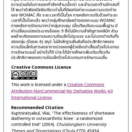
ความร่วมมือในการออกกำลังกล้ามเนื้อเข่า และจำนวนยาต้านอักเสบที่
ใช้ พบว่ามีเพียงปัจจัยเดียวเท่านั้นที่มีผลต่อค่าคะแนนความแตกต่าง
ของ WOMAC คือ ระยะเวลาที่เป็นโรค ภายหลังการปรับด้วยค่าระยะ
เวลาที่เป็นโรคแล้ว พบว่ากลุ่มศึกษามีผลต่างของคะแนน WOMAC
ภายหลังการรักษามากกว่ากลุ่มควบคุม เมื่อเทียบกับคะแนนพื้นฐาน มี
ค่าเปลี่ยนแปลงประมาณร้อยละ 9 ซึ่งไม่มีความสำคัญทางคลินิก ส่วน
ผลข้างเคียงของการอบความร้อนลึกไม่รุนแรง และไม่แตกต่างกันทั้ง
สองกลุ่ม (ร้อยละ 6) สรุป: ไม่มีหลักฐานยืนยันถึงประสิทธิภาพของ
ความร้อนลึกในการลดอาการปวดของผู้ป่วยข้อเข่าเสื่อมด้วยโปรแกรม
การรักษาแบบนี้ อย่างไรก็ดี น่าจะได้มีการศึกษาเพิ่มเติมเกี่ยวกับ
ประสิทธิภาพของความร้อนลึกด้วยโปรแกรมการรักษาแบบอื่น
Creative Commons License
This work is licensed under a
Creative Commons
Attribution-NonCommercial-No Derivative Works 4.0
International License
.
Recommended Citation
Kuptniratsaikul, Vilai, "The effectiveness of shortwave
diathermy in osteoarthritic knee : a randomized
controlled trial" (2004).
Chulalongkorn University
Theses and Dissertations (Chula ETD)
. 43434.