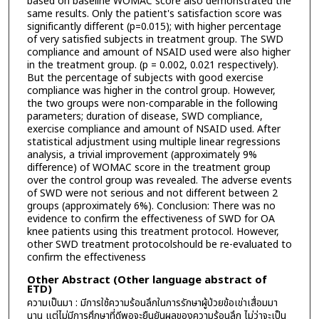
based on baseline WOMAC score also demonstrated the
same results. Only the patient's satisfaction score was
significantly different (p=0.015); with higher percentage
of very satisfied subjects in treatment group. The SWD
compliance and amount of NSAID used were also higher
in the treatment group. (p = 0.002, 0.021 respectively).
But the percentage of subjects with good exercise
compliance was higher in the control group. However,
the two groups were non-comparable in the following
parameters; duration of disease, SWD compliance,
exercise compliance and amount of NSAID used. After
statistical adjustment using multiple linear regressions
analysis, a trivial improvement (approximately 9%
difference) of WOMAC score in the treatment group
over the control group was revealed. The adverse events
of SWD were not serious and not different between 2
groups (approximately 6%). Conclusion: There was no
evidence to confirm the effectiveness of SWD for OA
knee patients using this treatment protocol. However,
other SWD treatment protocolshould be re-evaluated to
confirm the effectiveness
Other Abstract (Other language abstract of
ETD)
ความเป็นมา : มีการใช้ความร้อนลึกในการรักษาผู้ป่วยข้อเข่าเสื่อมมา
นาน แต่ไม่มีการศึกษาที่ดีพอจะยืนยันผลของความร้อนลึก ไม่ว่าจะเป็น