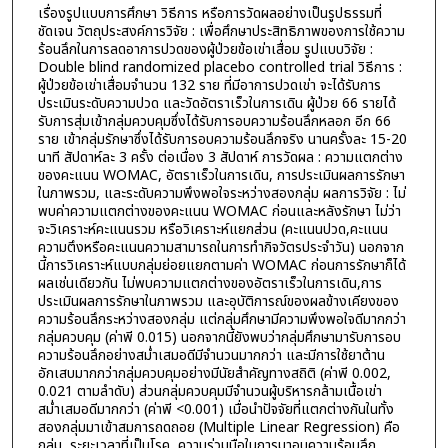
เรื่องรูปแบบการศึกษา วิธีการ หรือการวัดผลอย่างเป็นรูปธรรมที่
ชัดเจน วัตถุประสงค์การวิจัย : เพื่อศึกษาประสิทธิภาพของการใช้ความ
ร้อนลึกในการลดอาการปวดของผู้ป่วยข้อเข่าเสื่อม รูปแบบวิจัย :
Double blind randomized placebo controlled trial วิธีการ :
ผู้ป่วยข้อเข่าเสื่อมจำนวน 132 ราย ที่มีอาการปวดเข่า จะได้รับการ
ประเมินระดับความปวด และวัดอัตราเร็วในการเดิน ผู้ป่วย 66 รายได้
รับการสุ่มเข้ากลุ่มควบคุมซึ่งได้รับการอบความร้อนลึกหลอก อีก 66
ราย เข้ากลุ่มรักษาซึ่งได้รับการอบความร้อนลึกจริง นานครั้งละ 15-20
นาที สัปดาห์ละ 3 ครั้ง ต่อเนื่อง 3 สัปดาห์ การวัดผล : ความแตกต่าง
ของคะแนน WOMAC, อัตราเร็วในการเดิน, การประเมินผลการรักษา
ในภาพรวม, และระดับความพึงพอใจระหว่างสองกลุ่ม ผลการวิจัย : ไม่
พบค่าความแตกต่างของคะแนน WOMAC ก่อนและหลังรักษา ไม่ว่า
จะวิเคราะห์คะแนนรวม หรือวิเคราะห์แยกส่วน (คะแนนปวด,คะแนน
ความตึงหรือคะแนนความสามารถในการทำกิจวัตรประจำวัน) นอกจาก
นี้การวิเคราะห์แบบกลุ่มย่อยแยกตามค่า WOMAC ก่อนการรักษาก็ได้
ผลเช่นเดียวกัน ไม่พบความแตกต่างของอัตราเร็วในการเดิน,การ
ประเมินผลการรักษาในภาพรวม และอุบัติการณ์ของผลข้างเคียงของ
ความร้อนลึกระหว่างสองกลุ่ม แต่กลุ่มศึกษามีความพึงพอใจดีมากกว่า
กลุ่มควบคุม (ค่าพี 0.015) นอกจากนี้ยังพบว่ากลุ่มศึกษามารับการอบ
ความร้อนลึกอย่างสม่ำเสมอดีมีจำนวนมากกว่า และมีการใช้ยาต้าน
อักเสบมากกว่ากลุ่มควบคุมอย่างมีนัยสำคัญทางสถิติ (ค่าพี 0.002,
0.021 ตามลำดับ) ส่วนกลุ่มควบคุมมีจำนวนผู้บริหารกล้ามเนื้อเข่า
สม่ำเสมอดีมากกว่า (ค่าพี <0.001) เมื่อนำปัจจัยที่แตกต่างกันในทั้ง
สองกลุ่มมาเข้าสมการถดถอย (Multiple Linear Regression) คือ
กลุ่ม, ระยะเวลาที่เป็นโรค, ความร่วมมือในการมาอบความร้อนลึก,