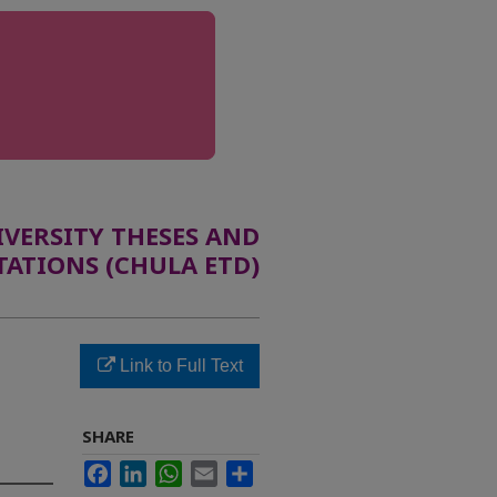
ERSITY THESES AND
TATIONS (CHULA ETD)
Link to Full Text
SHARE
Facebook
LinkedIn
WhatsApp
Email
Share