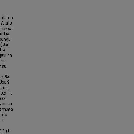
จากไซโคล
ร่วมกับ
กการออก
ในต่าง
วยกลุ่ม
ู้ป่วย
่าง
มุสขนาด
นไทย
ภสัช
ช
ษาเชิง
วยที่
ศาสตร์
 0.5, 1,
วิธี
จุดเวลา
ัยการคิด
ๆ ภาย
9 +
0.5 (1-