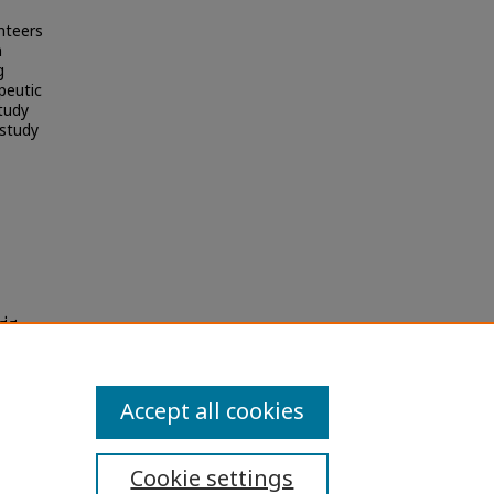
nteers
n
g
peutic
study
 study
ี่มีการ
 and
Accept all cookies
Cookie settings