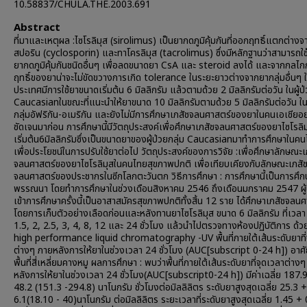
10.58837/CHULA.THE.2003.691
Abstract
ที่มาและเหตุผล :ไซโรลิมุส (sirolimus) เป็นยากดภูมิคุ้มกันที่ออกฤทธิ์แตกต่าง
สปอริน (cyclosporin) และทาโครลิมุส (tacrolimus) ซึ่งมีหลักฐานว่าสามารถใช้
ยากดภูมิคุ้มกันชนิดอื่นๆ เพื่อลดขนาดยา CsA และ steroid ลงได้ และจากกลไ
ฤทธิ์ของยาน่าจะไม่ขัดขวางการเกิด tolerance ในระยะยาวต่างจากยากลุ่มอื่นๆ 
ประเทศมีการใช้ยาขนาดเริ่มต้น 6 มิลลิกรัม แล้วตามด้วย 2 มิลลิกรัมต่อวัน ในผู้ป่
Caucasianในขณะที่แนะนำให้ยาขนาด 10 มิลลิกรัมตามด้วย 5 มิลลิกรัมต่อวัน ในผ
กลุ่มอัฟริกัน-อเมริกัน และยังไม่มีการศึกษาเภสัชจลนศาสตร์ของยาในคนเอเชียอย
ชัดเจนมาก่อน การศึกษานี้มีวัตถุประสงค์เพื่อศึกษาเภสัชจลนศาสตร์ของยาไซโรลิ
เริ่มต้น6มิลลิกรัมซึ่งเป็นขนาดยาของผู้ป่วยกลุ่ม Caucasianมาทำการศึกษาในค
เพื่อประโยชน์ในการปรับใช้ยาต่อไป วัตถุประสงค์ของการวิจัย :เพื่อศึกษาลักษณะเ
จลนศาสตร์ของยาไซโรลิมุสในคนไทยสุขภาพปกติ เพื่อเทียบเคียงกับลักษณะเภสั
จลนศาสตร์ของประชากรในซีกโลกตะวันตก วิธีการศึกษา : การศึกษานี้เป็นการศึก
พรรณนา โดยทำการศึกษาในช่วงเดือนสิงหาคม 2546 ถึงเดือนมกราคม 2547 ผู้ป่
เข้าการศึกษาครั้งนี้เป็นอาสาสมัครสุขภาพปกติทั้งสิ้น 12 ราย ได้ศึกษาเภสัชจลน
โดยการเก็บตัวอย่างเลือดก่อนและหลังทานยาไซโรลิมุส ขนาด 6 มิลลิกรัม ที่เวลา
1.5, 2, 2.5, 3, 4, 8, 12 และ 24 ชั่วโมง แล้วนำไปตรวจทางห้องปฏิบัติการ ด้วย
high performance liquid chromatography -UV พื้นที่ภายใต้เส้นระดับยาที่
ต่างๆ ภายหลังการให้ยาในช่วงเวลา 24 ชั่วโมง (AUC[subscript 0-24 h]) อาศ
พื้นที่สี่เหลี่ยมคางหมู ผลการศึกษา : พบว่าพื้นที่ภายใต้เส้นระดับยาที่จุดเวลาต่าง
หลังการให้ยาในช่วงเวลา 24 ชั่วโมง(AUC[subscript0-24 h]) มีค่าเฉลี่ย 187.
48.2 (151.3 -294.8) นาโนกรัม ชั่วโมงต่อมิลลิลิตร ระดับยาสูงสุดเฉลี่ย 25.3 +
6.1(18.10 - 40)นาโนกรัม ต่อมิลลิลิตร ระยะเวลาที่ระดับยาสูงสุดเฉลี่ย 1.45 + 