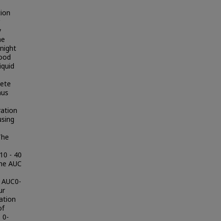
tion
y
he
 night
lood
iquid
0
lete
mus
ration
using
The
10 - 40
The AUC
h AUC0-
ur
ation
of
 0-