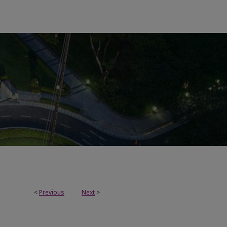
<
Previous
Next
>