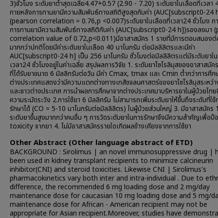
3)ชั่วโมง ระดับยาต่ำสุดเฉลี่ย4.47+0.57 (2.90 - 7.20) ระดับยาในเลือดที่เวลา 4
ภายหลังการทานยามีความสัมพันธ์ทางสถิติสูงสุดกับค่า (AUC[subscript0-24 
(pearson correlation = 0.76,p <0.007)ระดับยาในเลือดที่เวลา24 ชั่วโมง ภ
การทานยามีความสัมพันธ์ทางสถิติกับค่า (AUC[subscript0-24 h])รองลงมา 
correlation value of 0.72,p<0.011)มีอาสาสมัคร 1 รายที่มีการตอบสนองต
มากกว่าปกติโดยมีค่าระดับยาในเลือด 40 นาโนกรัม ต่อมิลลิลิตรและมีค่า
AUC[subscript0-24 h] เป็น 256 นาโนกรัม ชั่วโมงต่อมิลลิลิตรแต่มีระดับยาในเ
เวลา24 ชั่วโมงอยู่ในค่าเฉลี่ย สรุปผลการวิจัย 1. ระดับยาไซโรลิมุสของอาสาสมั
ที่ได้รับยาขนาด 6 มิลลิกรัมต่อวัน มีค่า Cmax, tmax และ Cmin ต่ำกว่าการศึ
ต่างประเทศแสดงว่ามีความแตกต่างทางเภสัชจลนศาสตร์ของยาไซโรลิมุสระหว่
และชาวต่างประเทศ การนำผลการศึกษาจากต่างประเทศมาบริหารยาในผู้ป่วยไทยจ
ความระมัดระวัง 2.การใช้ยา 6 มิลลิกรัม ไม่สามารถเพิ่มระดับยาให้ขึ้นถึงระดับที่ใช้
รักษาได้ (CO = 5-10 นาโนกรัมต่อมิลลิลิตร) ในผู้ป่วยส่วนใหญ่ 3. มีอาสาสมัคร 1 
ระดับยาขึ้นสูงมากกว่าคนอื่น ๆ การวัดระดับยาในการรักษาจึงมีความสำคัญเพื่อป้
toxicity จากยา 4. ไม่มีอาสาสมัครรายใดเกิดผลข้างเคียงจากการใช้ยา
Other Abstract (Other language abstract of ETD)
BACKGROUND : Sirolimus | an novel immunosuppressive drug | 
been used in kidney transplant recipients to minimize calcineurin
inhibitor(CNI) and steroid toxicities. Likewise CNI | Sirolimus's
pharmacokinetics vary both inter and intra-individual . Due to eth
difference, the recommended 6 mg loading dose and 2 mg/day
maintenance dose for caucasian 10 mg loading dose and 5 mg/d
maintenance dose for African - American recipient may not be
appropriate for Asian recipient.Moreover, studies have demonstr