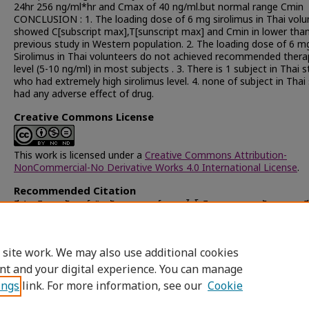
24hr 256 ng/ml*hr and Cmax of 40 ng/ml.but normal range Cmin
CONCLUSION : 1. The loading dose of 6 mg sirolimus in Thai volu
showed C[subscript max],T[sunscript max] and Cmin in lower tha
previous study in Western population. 2. The loading dose of 6 m
Sirolimus in Thai volunteers do not achieved recommended thera
level (5-10 ng/ml) in most subjects . 3. There is 1 subject in Thai 
who had extremely high sirolimus level. 4. none of subject in Thai
had any adverse effect of drug.
Creative Commons License
This work is licensed under a
Creative Commons Attribution-
NonCommercial-No Derivative Works 4.0 International License
.
Recommended Citation
ลีฬหวนิชกุล, อัษฎาศ์, "เภสัชจลนศาสตร์ของยาไซโรลิมุสของอาสาสมัครสุขภาพดีท
ทำงานของไตปกติในคนไทย" (2003).
Chulalongkorn University Theses
Dissertations (Chula ETD)
. 43414.
https://digital.car.chula.ac.th/chulaetd/43414
 site work. We may also use additional cookies
nt and your digital experience. You can manage
ings
link. For more information, see our
Cookie