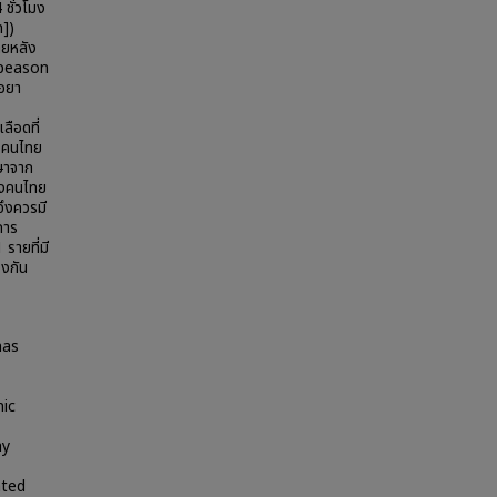
 ชั่วโมง
h])
ายหลัง
(peason
่อยา
ลือดที่
ครคนไทย
กษาจาก
างคนไทย
ึงควรมี
การ
รายที่มี
องกัน
has
nic
ay
ated