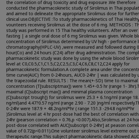
the correlation of drug toxicity and drug exposure .We therefore
conducted the pharmacokinetic study of Sirolimus in Thai popula
and aimed to delineate the appropriate Sirolimus dose for further
clinical use.OBJECTIVE :To study pharmacokinetics of Thai Health
vounteers receiving Sirolimus at the dose of 6 mg. METHODS : T
study was performed in 15 Thai healthy volunteers. After an over
fasting | a single oral dose of 6 mg Sirolimus was given. Whole b
concentration of Sirolimus determined by UV high - performance l
chromatography(HPLC-UV) ,were measured and followed during 
hour(Co) and 24 hours (C24) after drug administration. The comp
pharmacokinetic study was done by using the whole blood Siroli
level at C0,C0.5,C1,C1.5,C2,C2.5,C3,C4,C6,C8,C12,C24 apply for
pharmacokinetic formulation.A complete area under the concent
time curve(AUC) from 0-24hours, AUC0-24hr | was calculated by 
the trapezoidal rule. RESULTS : The mean(+-SD) time to maximal
concentration (T[subscriptmax]) were 1.45+-0.5 hr (range 1- 3hr).
maximal (C[subscript max]) and minimal plasma concentration
(C[subscript trough]) for sirolimus were 25.3 + 6.1ng/ml (range 18.
ng/ml)and 4.47?0.57 ng/ml (range 2.90 - 7.20 )ng/ml respectively.
0-24hr were 187.9 + 48.2ng/ml*hr ( range 151.3 -294.8 ng/ml*hr
)Sirolimus level at 4 hr post-dose had the best of correlation wit
24hr (pearson correlation = 0.76,p <0.007).Also,Sirolimus at 24 ho
post-dose correlated with AUC[subscript 0-24hr] at peason correl
value of 0.72(p<0.011).One volunteer sirolimus level extreme out 
therapeutic range.This subject pharmacokinetic data showed AUC