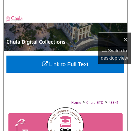
Search
Browse Collections
My Account
×
About
Switch to
desktop
view
Digital Commons Network™
Link to Full Text
>
>
Home
Chula-ETD
43341