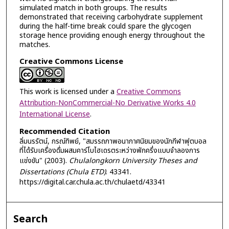
simulated match in both groups. The results
demonstrated that receiving carbohydrate supplement
during the half-time break could spare the glycogen
storage hence providing enough energy throughout the
matches.
Creative Commons License
This work is licensed under a
Creative Commons
Attribution-NonCommercial-No Derivative Works 4.0
International License
.
Recommended Citation
ลิ่มนรรัตน์, กรณ์ทิพย์, "สมรรถภาพอนากาศนิยมของนักกีฬาฟุตบอล
ที่ได้รับเครื่องดื่มผสมคาร์โบไฮเดรตระหว่างพักครึ่งแบบจำลองการ
แข่งขัน" (2003).
Chulalongkorn University Theses and
Dissertations (Chula ETD)
. 43341.
https://digital.car.chula.ac.th/chulaetd/43341
Search