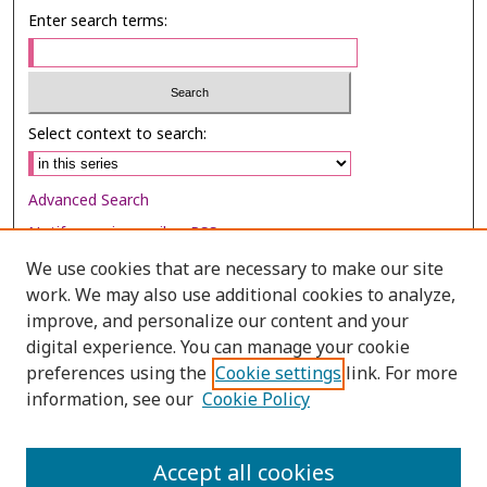
Enter search terms:
Select context to search:
Advanced Search
Notify me via email or
RSS
We use cookies that are necessary to make our site
Browse
work. We may also use additional cookies to analyze,
Collections
improve, and personalize our content and your
digital experience. You can manage your cookie
Disciplines
preferences using the
Cookie settings
link. For more
Authors
information, see our
Cookie Policy
Author Corner
Author FAQ
Accept all cookies