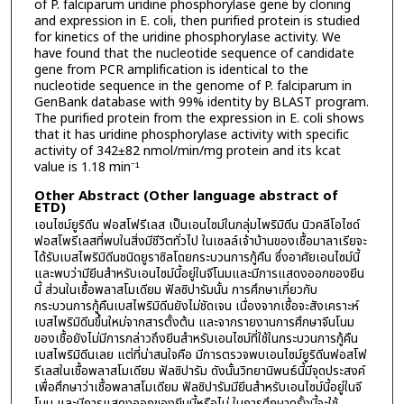
of P. falciparum uridine phosphorylase gene by cloning
and expression in E. coli, then purified protein is studied
for kinetics of the uridine phosphorylase activity. We
have found that the nucleotide sequence of candidate
gene from PCR amplification is identical to the
nucleotide sequence in the genome of P. falciparum in
GenBank database with 99% identity by BLAST program.
The purified protein from the expression in E. coli shows
that it has uridine phosphorylase activity with specific
activity of 342±82 nmol/min/mg protein and its kcat
value is 1.18 min⁻¹
Other Abstract (Other language abstract of
ETD)
เอนไซม์ยูริดีน ฟอสโฟรีเลส เป็นเอนไซม์ในกลุ่มไพริมิดีน นิวคลีโอไซด์
ฟอสโพรีเลสที่พบในสิ่งมีชีวิตทั่วไป ในเซลล์เจ้าบ้านของเชื้อมาลาเรียจะ
ได้รับเบสไพริมิดีนชนิดยูราซิลโดยกระบวนการกู้คืน ซึ่งอาศัยเอนไซม์นี้
และพบว่ามียีนสำหรับเอนไซม์นี้อยู่ในจีโนมและมีการแสดงออกของยีน
นี้ ส่วนในเชื้อพลาสโมเดียม ฟัลซิปารัมนั้น การศึกษาเกี่ยวกับ
กระบวนการกู้คืนเบสไพริมิดีนยังไม่ชัดเจน เนื่องจากเชื้อจะสังเคราะห์
เบสไพริมิดีนขึ้นใหม่จากสารตั้งต้น และจากรายงานการศึกษาจีนโนม
ของเชื้อยังไม่มีการกล่าวถึงยีนสำหรับเอนไซม์ที่ใช้ในกระบวนการกู้คืน
เบสไพริมิดีนเลย แต่ที่น่าสนใจคือ มีการตรวจพบเอนไซม์ยูริดีนฟอสโฟ
รีเลสในเชื้อพลาสโมเดียม ฟัลซิปารัม ดังนั้นวิทยานิพนธ์นี้มีจุดประสงค์
เพื่อศึกษาว่าเชื้อพลาสโมเดียม ฟัลซิปารัมมียีนสำหรับเอนไซม์นี้อยู่ในจี
โนม และมีการแสดงออกของยีนนี้หรือไม่ ในการศึกษาครั้งนี้จะใช้