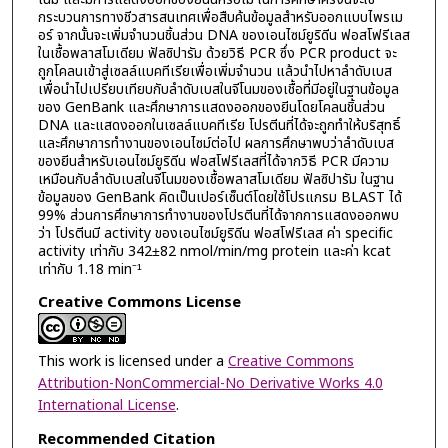
กระบวนการทางชีวสารสนเทศเพื่อสืบค้นข้อมูลสำหรับออกแบบไพรเม
อร์ จากนั้นจะเพิ่มจำนวนชิ้นส่วน DNA ของเอนไซม์ยูริดีน ฟอสโฟรีเลส
ในเชื้อพลาสโมเดียม ฟัลซิปารัม ด้วยวิธี PCR ซึ่ง PCR product จะ
ถูกโคลนเข้าสู่เซลล์แบคทีเรียเพื่อเพิ่มจำนวน แล้วนำไปหาลำดับเบส
เพื่อนำไปเปรียบเทียบกับลำดับเบสในจีโนมของเชื้อที่มีอยู่ในฐานข้อมูล
ของ GenBank และศึกษาการแสดงออกของยีนโดยโคลนชิ้นส่วน
DNA และแสดงออกในเซลล์แบคทีเรีย โปรตีนที่ได้จะถูกทำให้บริสุทธิ์
และศึกษาการทำงานของเอนไซม์ต่อไป ผลการศึกษาพบว่าลำดับเบส
ของยีนสำหรับเอนไซม์ยูริดีน ฟอสโฟรีเลสที่ได้จากวิธี PCR มีความ
เหมือนกับลำดับเบสในจีโนมของเชื้อพลาสโมเดียม ฟัลซิปารัม ในฐาน
ข้อมูลของ GenBank คิดเป็นเปอร์เซ็นต์โดยใช้โปรแกรม BLAST ได้
99% ส่วนการศึกษาการทำงานของโปรตีนที่ได้จากการแสดงออกพบ
ว่า โปรตีนมี activity ของเอนไซม์ยูริดีน ฟอสโฟรีเลส ค่า specific
activity เท่ากับ 342±82 nmol/min/mg protein และค่า kcat
เท่ากับ 1.18 min⁻¹
Creative Commons License
This work is licensed under a
Creative Commons
Attribution-NonCommercial-No Derivative Works 4.0
International License
.
Recommended Citation