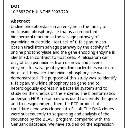
DOI
10.58837/CHULA.THE.2003.720
Abstract
Uridine phosphorylase in an enzyme in the family of
nucleoside phosphorylase that is an important
biochemical reaction in the salvage pathway of
pyrimidine nucleotide. Host cell of P. falciparum can
obtain uracil from salvage pathway by the activity of
uridine phosphorylase and the gene encoding enzyme is
identified. In contrast to host cells, P. falciparum can
only obtain pyrimidines from de novo and several
enzymes for salvage of pyrimidine nucleotides were not
detected. However, the uridine phosphorylase was
demonstrated. The purpose of this study was to identify
P. falciparum uridine phosphorylase gene and to
heterologously express in a bacterial system and to
study on the kinetics of the enzyme. The bioinformatics
underlying NCBI resources was used to identify the gene
and to design primers, then the PCR product of
candidate gene was cloned into E. coli. The DNA clones
were subsequently to sequencing and analysis of the
sequence by the BLAST program, compared with the
GenBank database. We have studied on the expression