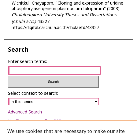
Wichitkul, Chayaporn, "Cloning and expression of uridine
phosphorylase gene in plasmodium falciparum" (2003).
Chulalongkorn University Theses and Dissertations
(Chula ETD)
. 43327.
https://digital.car.chula.ac.th/chulaetd/43327
Search
Enter search terms:
Select context to search:
Advanced Search
Notify me via email or
RSS
We use cookies that are necessary to make our site
Browse