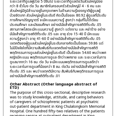
ระยะเวลาที่ดูแลผู้ป่วย 5 ปีขึ้นไป ระยะเวลาที่ดูแลต่อวันส่วนใหญ่น้อย
กว่า 8 ชั่วโมง ต่อ วัน สมาชิกในครอบครัวส่วนใหญ่มี 4 - 6 คน และ
ส่วนใหญ่มีภูมิลำเนาอยู่ในกรุงเทพฯ ในด้านความรู้ของญาติผู้ดูแลผู้
ป่วยจิตเภท ส่วนใหญ่อยู่ในระดับดี คิดเป็นร้อยละ 80.92 ผู้ดูแลที่มีระดับ
การศึกษาปริญญาตรี จะมีคะแนนความรู้ สูงกว่า กลุ่มที่ไม่ได้เรียน
ประถมศึกษา และมัธยมศึกษา อย่างมีนัยสำคัญทางสถิติที่ระดับ .05
สถานภาพโสดจะมีคะแนนความรู้ สูงกว่า แต่งงาน และ หย่าร้าง อย่าง
มีนัยสำคัญทางสถิติที่ระดับ .05 และ อายุ ช่วง 15-40 ปี มีคะแนน
ความรู้สูงกว่า อายุ 41-60 ปี อย่างมีนัยสำคัญทางสถิติที่ระดับ .05
เจตคติของผู้ดูแลส่วนใหญ่อยู่ในระดับกลางคิดเป็นร้อยละ 59.86 แต่
ไม่มีปัจจัยใดที่มีความสัมพันธ์กับเจตคติอย่างมีนัยสำคัญทางสถิติ
พฤติกรรมการดูแลส่วนใหญ่อยู่ในระดับดี เป็นร้อยละ 54.60 พบว่าเพศ
หญิงมีคะแนน พฤติกรรมการดูแล ดีกว่าเพศชาย และ ระยะเวลาในการ
ดูแลมากกว่า 16 ชม. ต่อ วัน จะมีคะแนนพฤติกรรมการดูแลดีกว่า
ระยะเวลาในการดูแลที่น้อยกว่า 8 ชม. ต่อวัน อย่างมีนัยสำคัญทางสถิติ
ที่ระดับ .05 และ พบว่าเจตคติมีความ สัมพันธ์กับพฤติกรรมการดูแล
อย่างมีนัยสำคัญทางสถิติที่ระดับ .01
Other Abstract (Other language abstract of
ETD)
The purpose of this cross-sectional, descriptive research
was to study knowledge, attitude, and caring behaviors
of caregivers of schizophrenic patients at psychiatric
out-patient department in King Chulalongkorn Memorial
Hospital. One hundred fifty-two relatives of the patients
receiving service at outpatient department in King