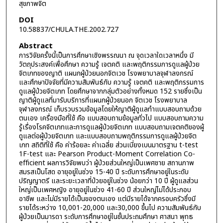
สุขภาพจิต
DOI
10.58837/CHULA.THE.2002.727
Abstract
การวิจัยครั้งนี้เป็นการศึกษาเชิงพรรณนา ณ จุดเวลาใดเวลาหนึ่ง มี
วัตถุประสงค์เพื่อศึกษา ความรู้ เจตคติ และพฤติกรรมการดูแลผู้ป่วย
จิตเภทของญาติ แผนกผู้ป่วยนอกจิตเวช โรงพยาบาลจุฬาลงกรณ์
และศึกษาปัจจัยที่มีความสัมพันธ์กับ ความรู้ เจตคติ และพฤติกรรมการ
ดูแลผู้ป่วยจิตเภท โดยศึกษาจากกลุ่มตัวอย่างทั้งหมด 152 รายซึ่งเป็น
ญาติผู้ดูแลที่มารับบริการที่แผนกผู้ป่วยนอก จิตเวช โรงพยาบาล
จุฬาลงกรณ์ เก็บรวบรวมข้อมูลโดยให้ญาติผู้ดูแลทำแบบสอบถามด้วย
ตนเอง เครื่องมือที่ใช้ คือ แบบสอบถามข้อมูลทั่วไป แบบสอบถามความ
รู้เรื่องโรคจิตเภทและการดูแลผู้ป่วยจิตเภท แบบสอบถามเจตคติของผู้
ดูแลต่อผู้ป่วยจิตเภท และแบบสอบถามพฤติกรรมการดูแลผู้ป่วยจิต
เภท สถิติที่ใช้ คือ ค่าร้อยละ ค่าเฉลี่ย ส่วนเบี่ยงเบนมาตรฐาน t-test
1F-test และ Pearson Product-Moment Correlation Co-
efficient ผลการวิจัยพบว่า ผู้ป่วยส่วนใหญ่เป็นเพศชาย สถานภาพ
สมรสเป็นโสด อายุอยู่ในช่วง 15-40 ปี ระดับการศึกษาอยู่ในระดับ
ปริญญาตรี และระยะเวลาที่ป่วยอยู่ในช่วง น้อยกว่า 10 ปี ผู้ดูแลส่วน
ใหญ่เป็นเพศหญิง อายุอยู่ในช่วง 41-60 ปี ส่วนใหญ่ไม่ได้ประกอบ
อาชีพ และไม่มีรายได้เป็นของตนเอง แต่มีรายได้จากครอบครัวซึ่งมี
รายได้ระหว่าง 10,001-20,000 และ30,000 ขึ้นไป ความสัมพันธ์กับ
ผู้ป่วยเป็นมารดา ระดับการศึกษาอยู่ในชั้นประถมศึกษา ศาสนา พุทธ