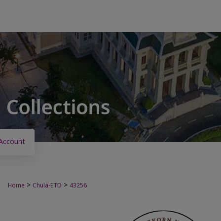
Account
>
>
Home
Chula-ETD
43256