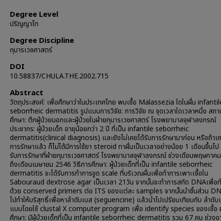
Degree Level
ปริญญาโท
Degree Discipline
กุมารเวชศาสตร์
DOI
10.58837/CHULA.THE.2002.715
Abstract
วัตถุประสงค์: เพื่อศึกษาว่าในประเทศไทย พบเชื้อ Malassezia ใดในผื่น infantil
seborrheic dermatitis รูปแบบการวิจัย: การวิจัย ณ จุดเวลาใดเวลาหนึ่ง สถาน
ศึกษา: ตึกผู้ป่วยนอกและผู้ป่วยในฝ่ายกุมารเวชศาสตร์ โรงพยาบาลจุฬาลงกรณ์
ประชากร: ผู้ป่วยเด็ก อายุน้อยกว่า 2 ปี ที่เป็น infantile seborrheic
dermatitis(clinical diagnosis) และยังไม่เคยได้รับการรักษามาก่อน หรือถ้าเค
การรักษาแล้ว ก็ไม่ได้มีการใช้ยา steroid ทาผื่นเป็นเวลาอย่างน้อย 1 เดือนขึ้นไ
รับการรักษาที่ฝ่ายกุมารเวชศาสตร์ โรงพยาบาลจุฬาลงกรณ์ ช่วงเดือนพฤษภาค
ถึงเดือนเมษายน 2546 วิธีการศึกษา: ผู้ป่วยเด็กที่เป็น infantile seborrheic
dermatitis จะได้รับการทำการขูด scale ที่บริเวณผื่นเพื่อทำการเพาะเชื้อใน
Sabouraud dextrose agar เป็นเวลา 21วัน จากนั้นจะทำการสกัด DNAเพื่อ
ด้วย conserved primers ต่อ ITS ของแต่ละ samples จากนั้นนำชิ้นส่วน DNA 
ไปทำให้บริสุทธิ์เพื่อหาลำดับเบส (seguencine) แล้วนำไปเปรียบเทียบกับ ลำดับ
แบบโดยใช้ clustal X computer program เพื่อ identify species ของเชื้อ
ศึกษา: มีผู้ป่วยเด็กที่เป็น infantile seborrheic dermatitis รวม 67 คน ช่วงอา