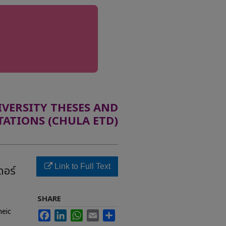
ERSITY THESES AND
TATIONS (CHULA ETD)
Link to Full Text
ดอร์
SHARE
heic
Facebook
LinkedIn
WhatsApp
Email
Share