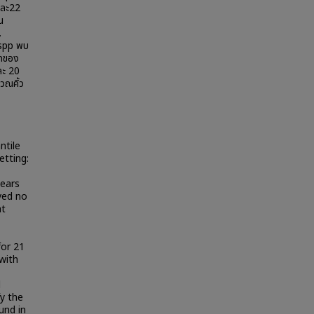
อยละ22
น
.
 spp พบ
ุกของ
ละ 20
วณคิ้ว
ntile
etting:
years
ived no
at
for 21
with
d
y the
und in