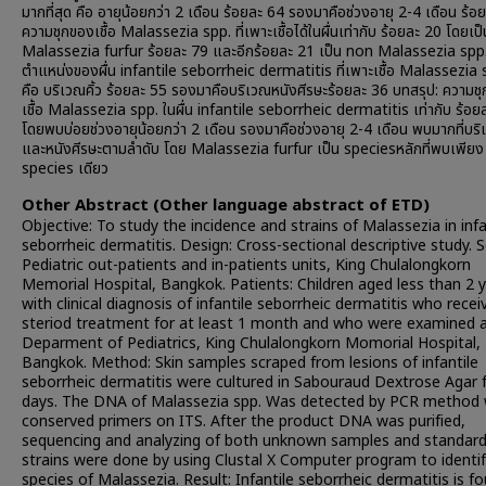
มากที่สุด คือ อายุน้อยกว่า 2 เดือน ร้อยละ 64 รองมาคือช่วงอายุ 2-4 เดือน ร้
ความชุกของเชื้อ Malassezia spp. ที่เพาะเชื้อได้ในผื่นเท่ากับ ร้อยละ 20 โดยเป็
Malassezia furfur ร้อยละ 79 และอีกร้อยละ 21 เป็น non Malassezia spp
ตำแหน่งของผื่น infantile seborrheic dermatitis ที่เพาะเชื้อ Malassezia
คือ บริเวณคิ้ว ร้อยละ 55 รองมาคือบริเวณหนังศีรษะร้อยละ 36 บทสรุป: ความช
เชื้อ Malassezia spp. ในผื่น infantile seborrheic dermatitis เท่ากับ ร้อย
โดยพบบ่อยช่วงอายุน้อยกว่า 2 เดือน รองมาคือช่วงอายุ 2-4 เดือน พบมากที่บริเ
และหนังศีรษะตามลำดับ โดย Malassezia furfur เป็น speciesหลักที่พบเพียง
species เดียว
Other Abstract (Other language abstract of ETD)
Objective: To study the incidence and strains of Malassezia in infa
seborrheic dermatitis. Design: Cross-sectional descriptive study. S
Pediatric out-patients and in-patients units, King Chulalongkorn
Memorial Hospital, Bangkok. Patients: Children aged less than 2 
with clinical diagnosis of infantile seborrheic dermatitis who rece
steriod treatment for at least 1 month and who were examined 
Deparment of Pediatrics, King Chulalongkorn Momorial Hospital,
Bangkok. Method: Skin samples scraped from lesions of infantile
seborrheic dermatitis were cultured in Sabouraud Dextrose Agar 
days. The DNA of Malassezia spp. Was detected by PCR method 
conserved primers on ITS. After the product DNA was purified,
sequencing and analyzing of both unknown samples and standar
strains were done by using Clustal X Computer program to identif
species of Malassezia. Result: Infantile seborrheic dermatitis is fo