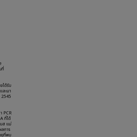
e
ที่
ยได้รับ
ป และมา
ม 2545
ทำ PCR
ที่ได้
เบส แม่
 ผลการ
ยุที่พบ