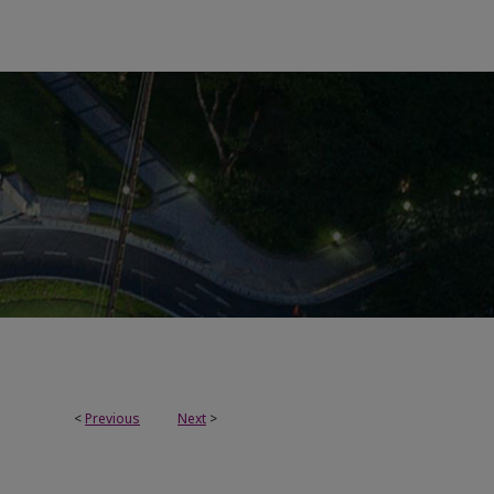
<
Previous
Next
>