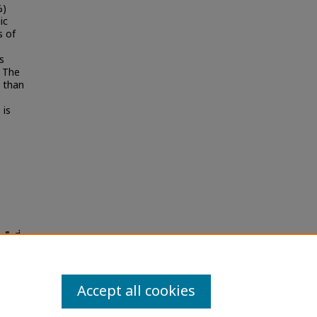
%)
ic
s of
s
: The
s than
 is
ด็กที่
ity
Accept all cookies