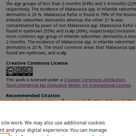
the age groups of less than 2 months (64%) and 2-4 months (22
respectively. The incidence of Malassezia spp. in infantile seborrhe
dermatitis is 20 %. Malassezia furfur is found in 79% of the lesion
infantile seborrheic dermatitis whereas the other 21 % was
contaminated by yeast of non Malassezia spp. Malassezia furfur i
found in eyebrows (55%) and scalp (36%), respectively.Conclusion
most common age group of infantile seborrheic dermatitis is les
2 months. The incidence of Malassezia spp. in infantile seborrheic
dermatitis is 20 %. The most common areas that Malassezia spp.
found are eyebrows, and scalp.
Creative Commons License
This work is licensed under a
Creative Commons Attribution-
NonCommercial-No Derivative Works 4.0 International License
.
Recommended Citation
สมาธิ, จัญจุรี, "การแยกชนิดของเชื้อมาลาสเซเซีย โดยวิธีทางชีวโมเลกุลในผู้ป่วยเ
เป็นอินแฟนไทล์ ซีบอเรอิค เดอร์มาไททิส" (2002).
Chulalongkorn Univers
Theses and Dissertations (Chula ETD)
. 43256.
https://digital.car.chula.ac.th/chulaetd/43256
 site work. We may also use additional cookies
nt and your digital experience. You can manage