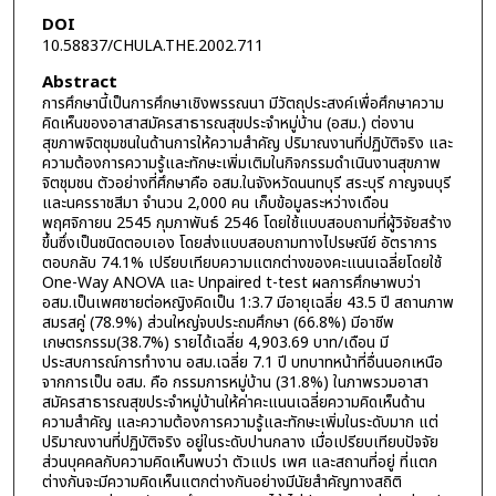
DOI
10.58837/CHULA.THE.2002.711
Abstract
การศึกษานี้เป็นการศึกษาเชิงพรรณนา มีวัตถุประสงค์เพื่อศึกษาความ
คิดเห็นของอาสาสมัครสาธารณสุขประจำหมู่บ้าน (อสม.) ต่องาน
สุขภาพจิตชุมชนในด้านการให้ความสำคัญ ปริมาณงานที่ปฏิบัติจริง และ
ความต้องการความรู้และทักษะเพิ่มเติมในกิจกรรมดำเนินงานสุขภาพ
จิตชุมชน ตัวอย่างที่ศึกษาคือ อสม.ในจังหวัดนนทบุรี สระบุรี กาญจนบุรี
และนครราชสีมา จำนวน 2,000 คน เก็บข้อมูลระหว่างเดือน
พฤศจิกายน 2545 กุมภาพันธ์ 2546 โดยใช้แบบสอบถามที่ผู้วิจัยสร้าง
ขึ้นซึ่งเป็นชนิดตอบเอง โดยส่งแบบสอบถามทางไปรษณีย์ อัตราการ
ตอบกลับ 74.1% เปรียบเทียบความแตกต่างของคะแนนเฉลี่ยโดยใช้
One-Way ANOVA และ Unpaired t-test ผลการศึกษาพบว่า
อสม.เป็นเพศชายต่อหญิงคิดเป็น 1:3.7 มีอายุเฉลี่ย 43.5 ปี สถานภาพ
สมรสคู่ (78.9%) ส่วนใหญ่จบประถมศึกษา (66.8%) มีอาชีพ
เกษตรกรรม(38.7%) รายได้เฉลี่ย 4,903.69 บาท/เดือน มี
ประสบการณ์การทำงาน อสม.เฉลี่ย 7.1 ปี บทบาทหน้าที่อื่นนอกเหนือ
จากการเป็น อสม. คือ กรรมการหมู่บ้าน (31.8%) ในภาพรวมอาสา
สมัครสาธารณสุขประจำหมู่บ้านให้ค่าคะแนนเฉลี่ยความคิดเห็นด้าน
ความสำคัญ และความต้องการความรู้และทักษะเพิ่มในระดับมาก แต่
ปริมาณงานที่ปฏิบัติจริง อยู่ในระดับปานกลาง เมื่อเปรียบเทียบปัจจัย
ส่วนบุคคลกับความคิดเห็นพบว่า ตัวแปร เพศ และสถานที่อยู่ ที่แตก
ต่างกันจะมีความคิดเห็นแตกต่างกันอย่างมีนัยสำคัญทางสถิติ