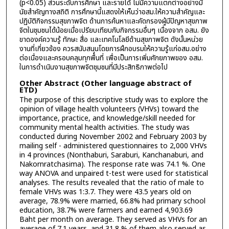
(p<0.05) ส่วนระดับการศึกษา และรายได้ ไม่มีความแตกต่างอย่างมี
นัยสำคัญทางสถิติ การศึกษานี้แสดงให้เห็นว่าอสม.ให้ความสำคัญและ
ปฏิบัติกิจกรรมสุขภาพจิต ด้านการค้นหาและคัดกรองผู้มีปัญหาสุขภาพ
จิตในชุมชนได้น้อยเมื่อเปรียบเทียบกับกิจกรรมอื่นๆ เนื่องจาก อสม. ยัง
ขาดองค์ความรู้ ทักษะ สื่อ และเทคโนโลยีด้านสุขภาพจิต ดังนั้นหน่วย
งานที่เกี่ยวข้อง ควรสนับสนุนโดยการฝึกอบรมให้ความรู้แก่อสม.อย่าง
ต่อเนื่องและครอบคลุมทุกพื้นที่ เพื่อเป็นการเพิ่มศักยภาพของ อสม.
ในการดำเนินงานสุขภาพจิตชุมชนที่มีประสิทธิภาพต่อไป
Other Abstract (Other language abstract of
ETD)
The purpose of this descriptive study was to explore the
opinion of village health volunteers (VHVs) toward the
importance, practice, and knowledge/skill needed for
community mental health activities. The study was
conducted during November 2002 and February 2003 by
mailing self - administered questionnaires to 2,000 VHVs
in 4 provinces (Nonthaburi, Saraburi, Kanchanaburi, and
Nakornratchasima). The response rate was 74.1 %. One
way ANOVA and unpaired t-test were used for statistical
analyses. The results revealed that the ratio of male to
female VHVs was 1:3.7. They were 43.5 years old on
average, 78.9% were married, 66.8% had primary school
education, 38.7% were farmers and earned 4,903.69
Baht per month on average. They served as VHVs for an
average of 7.1 years, and 31.8 % of them also served as