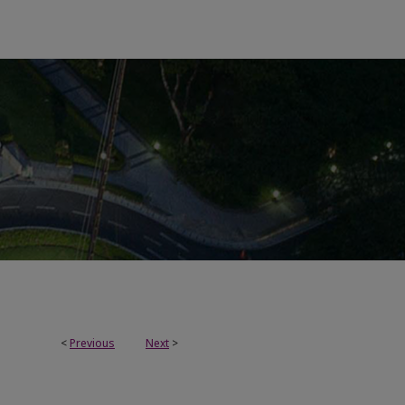
<
Previous
Next
>