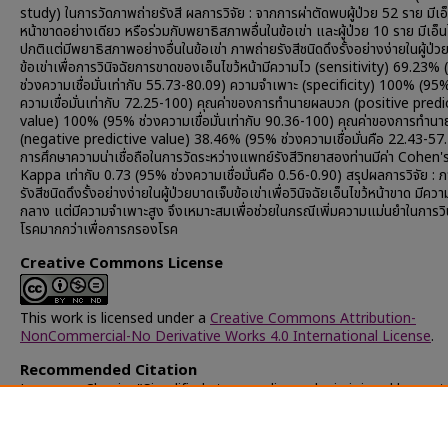
study) ในการวัดภาพถ่ายรังสี ผลการวิจัย : จากการผ่าตัดพบผู้ป่วย 52 ราย มีเอ็
หน้าขาดอย่างเดียว หรือร่วมกับพยาธิสภาพอื่นในข้อเข่า และผู้ป่วย 10 ราย มีเอ็น
ปกติแต่มีพยาธิสภาพอย่างอื่นในข้อเข่า ภาพถ่ายรังสีชนิดดึงรั้งอย่างง่ายในผู้ป่ว
ข้อเข่าเพื่อการวินิจฉัยการขาดของเอ็นไขว้หน้ามีความไว (sensitivity) 69.23%
ช่วงความเชื่อมั่นเท่ากับ 55.73-80.09) ความจำเพาะ (specificity) 100% (95%
ความเขื่อมั่นเท่ากับ 72.25-100) คุณค่าของการทำนายผลบวก (positive predi
value) 100% (95% ช่วงความเขื่อมั่นเท่ากับ 90.36-100) คุณค่าของการทำน
(negative predictive value) 38.46% (95% ช่วงความเชื่อมั่นคือ 22.43-57
การศึกษาความน่าเชื่อถือในการวัดระหว่างแพทย์รังสีวิทยาสองท่านมีค่า Cohen'
Kappa เท่ากับ 0.73 (95% ช่วงความเชื่อมั่นคือ 0.56-0.90) สรุปผลการวิจัย : 
รังสีชนิดดึงรั้งอย่างง่ายในผู้ป่วยบาดเจ็บข้อเข่าเพื่อวินิจฉัยเอ็นไขว้หน้าขาด มีค
กลาง แต่มีความจำเพาะสูง จึงเหมาะสมเพื่อช่วยในกรณีเพิ่มความแม่นยำในการวิน
โรคมากกว่าเพื่อการกรองโรค
Creative Commons License
This work is licensed under a
Creative Commons Attribution-
NonCommercial-No Derivative Works 4.0 International License
.
Recommended Citation
Lamsam, Chanin, "Simplified stress radiography in injured knees t
diagnosis of torn anterior cruciate ligaments" (2002).
Chulalongk
University Theses and Dissertations (Chula ETD)
. 43204.
https://digital.car.chula.ac.th/chulaetd/43204