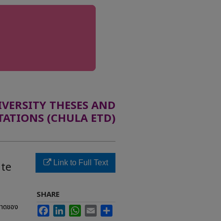
ERSITY THESES AND
TATIONS (CHULA ETD)
Link to Full Text
ate
SHARE
รขาดของ
Facebook
LinkedIn
WhatsApp
Email
Share