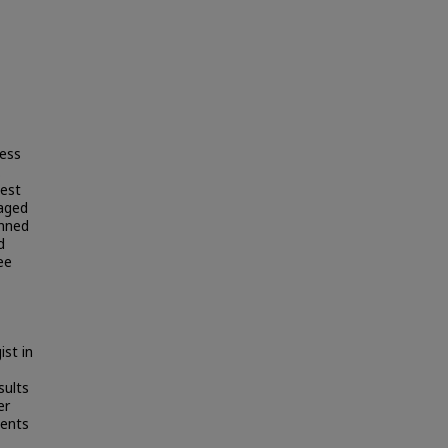
ress
.
test
 aged
anned
d
ee
ist in
sults
er
ients