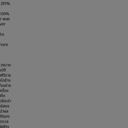
% (95%
 100%
ue was
ver
 to
 more
ป่วยบาด
บัติ
ศิริราช
างใดข้าง
ั้งอย่าง
ครื่อง
ทึก
ข้อเข่า
ทย์สอง
 นำผล
ัติของ
ารตรวจ
bility