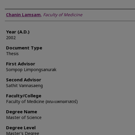
Author
Chanin Lamsam
,
Faculty of Medicine
Year (A.D.)
2002
Document Type
Thesis
First Advisor
Sompop Limpongsanurak
Second Advisor
Sathit Vannasaeng
Faculty/College
Faculty of Medicine (คณะแพทยศาสตร์)
Degree Name
Master of Science
Degree Level
Master's Degree