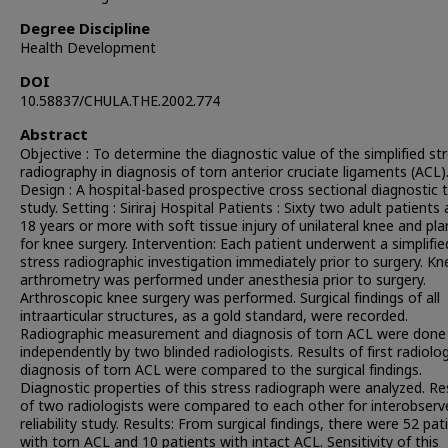
Degree Discipline
Health Development
DOI
10.58837/CHULA.THE.2002.774
Abstract
Objective : To determine the diagnostic value of the simplified st
radiography in diagnosis of torn anterior cruciate ligaments (ACL)
Design : A hospital-based prospective cross sectional diagnostic 
study. Setting : Siriraj Hospital Patients : Sixty two adult patients
18 years or more with soft tissue injury of unilateral knee and pl
for knee surgery. Intervention: Each patient underwent a simplifie
stress radiographic investigation immediately prior to surgery. Kn
arthrometry was performed under anesthesia prior to surgery.
Arthroscopic knee surgery was performed. Surgical findings of all
intraarticular structures, as a gold standard, were recorded.
Radiographic measurement and diagnosis of torn ACL were done
independently by two blinded radiologists. Results of first radiolog
diagnosis of torn ACL were compared to the surgical findings.
Diagnostic properties of this stress radiograph were analyzed. Re
of two radiologists were compared to each other for interobserv
reliability study. Results: From surgical findings, there were 52 pat
with torn ACL and 10 patients with intact ACL. Sensitivity of this