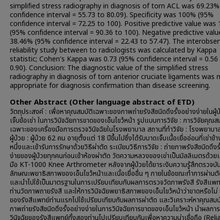
simplified stress radiography in diagnosis of torn ACL was 69.23
confidence interval = 55.73 to 80.09). Specificity was 100% (95%
confidence interval = 72.25 to 100). Positive predictive value was
(95% confidence interval = 90.36 to 100). Negative predictive val
38.46% (95% confidence interval = 22.43 to 57.47). The interobser
reliability study between to radiologists was calculated by Kappa
statistic; Cohen's Kappa was 0.73 (95% confidence interval = 0.56
0.90). Conclusion: The diagnostic value of the simplified stress
radiography in diagnosis of torn anterior cruciate ligaments was
appropriate for diagnosis confirmation than disease screening.
Other Abstract (Other language abstract of ETD)
วัตถุประสงค์ : เพื่อหาคุณสมบัติเฉพาะของภาพถ่ายรังสีชนิดดึงรั้งอย่างง่ายในผู้
เจ็บข้อเข่า ในการวินิจฉัยการขาดของเอ็นไขว้หน้า รูปแบบการวิจัย : การวิจัยคุณสม
เฉพาะของเครื่องมือการตรวจวินิจฉัยในโรงพยาบาล สถานที่ทำวิจัย : โรงพยาบาล
ผู้ป่วย : ผู้ป่วย 62 คน อายุตั้งแต่ 18 ปีขึ้นไปซึ่งได้รับบาดเจ็บเนื้อเยื่ออ่อนที่เข่าข้
หนึ่งและเข้ารับการรักษาด้วยวิธีผ่าตัด ระเบียบวิธีการวิจัย : ถ่ายภาพรังสีชนิดดึงร
ง่ายของผู้ป่วยทุกคนก่อนเข้าห้องผ่าตัด วัดความหลวงของเข่าเป็นมิลลิเมตรด้วยเ
มือ KT-1000 Knee Arthrometer หลังจากผู้ป่วยได้ยาระงับความรู้สึกตรวจบัน
ลักษณะพยาธิสภาพของเอ็นไขว้หน้าและเนิ้อเยื่ออื่น ๆ ภายในข้อขณะทำการผ่านตัด
และนำไปใช้เป็นมาตรฐานในการเปรียบเทียบกับผลการตรวจวัดภาพรังสี รังสีแพ
ท่านวัดภาพถายรังสี และให้การวินิจฉัยพยาธิสภาพของเอ็นไขว้หน้าว่าขาดหรือไม่
ของรังสีแพทย์ท่านแรกไปใช้เปรียบเทียบกับผลการผ่าตัด และวิเคราะห์หาคุณสมบ
ภาพถ่ายรังสีชนิดดึงรั้งอย่างง่ายในการวินิจฉัยการขาดของเอ็นไขว้หน้า นำผลก
วินิจฉัยของรังสีแพทย์ทั้งสองท่านไปเปรียบเทียบกันเพื่อหาความน่าเชื่อถือ (Relia