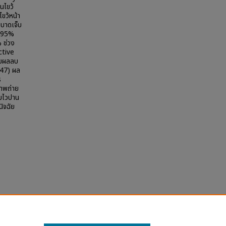
นไขว้
ไขว้หน้า
ยบาดเจ็บ
 (95%
 ช่วง
ctive
ายผลลบ
.47) ผล
s
ภาพถ่าย
วามไวปาน
ิจฉัย
o
orn