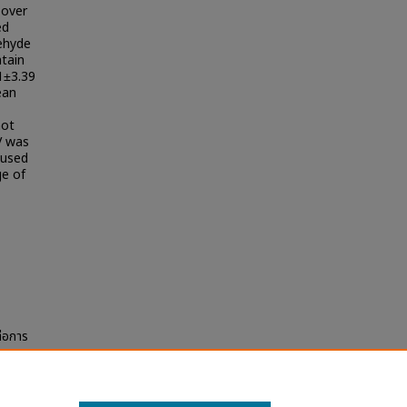
 over
ed
ehyde
tain
1±3.39
ean
not
V was
eused
ge of
่อการ