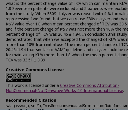
what is the percent change value of TCV which can maintain Kt/V
1.8 Seventeen patients were included and 5 patients were exclud
from the study. When F80S dialyzer was reused with 4 % formald
reprocessing 1we found that we can reuse F80s dialyzer and main
Kt/V value over 1.8 when mean percent changed of TCV was 33.5
and if the percent change of Kt/V was not more than 10% the m
percent change of TCV was 20.46 ± 1.94. In conclusion .this study
demonstrated that when we accepted the changed of Kt/V was 
more than 10% from initial use 1the mean percent change of TC
20.46±1.94 that similar to AAMI guideline .and dialyzer could be r
for maintaining Kt/V more than 1.8 when the mean percent chan
TCV was 33.51 ± 3.39
Creative Commons License
This work is licensed under a
Creative Commons Attribution-
NonCommercial-No Derivative Works 4.0 International License
.
Recommended Citation
หล่อสุวรรณกุล, รณชัย, "การศึกษาผลกระทบของปริมาณการลดเส้นใยตัวกรองต
ขจัดของเสีย โดยการใช้ตัวกรองประสิทธิภาพสูงเอฟแปดสิบเอส" (2001).
Chulalongkorn University Theses and Dissertations (Chula ETD)
.
43192.
https://digital.car.chula.ac.th/chulaetd/43192