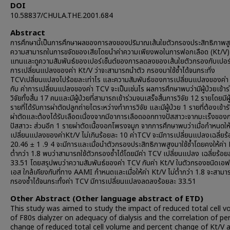
DOI
10.58837/CHULA.THE.2001.684
Abstract
การศึกษานี้เป็นการศึกษาผลของการลงของปริมาณเส้นใยตัวกรองประสิทธิภาพสู
ความสามารถในการขจัดของเสียโดยนำค่าความเพียงพอในการฟอกเลือด (Kt/V) 
แทนและดูความสัมพันธ์ของเปอร์เซ็นต์ของการลดลงของเส้นใยตัวกรองกับเปอร์เ
การเปลี่ยนแปลงของค่า Kt/V ว่าจะสามารถนำตัว กรองมาใช้ซ้ำได้จนกระทั่ง
TCVเปลี่ยนแปลงไปร้อยละเท่าไร และความสัมพันธ์ของการเปลี่ยนแปลงของค่า
กับ ค่าการเปลี่ยนแปลงของค่า TCV จะเป็นเช่นไร ผลการศึกษาพบว่ามีผู้ป่วยเข้า
วิจัยทั้งสิ้น 17 คนและมีผู้ป่วยที่สามารถเข้าร่วมจนเสร็จสิ้นการวิจัย 12 รายโดยมีผู
รายที่ได้รับการผ่าตัดปลูกถ่ายไตระหว่างทำการวิจัย และมีผู้ป่วย 1 รายที่ต้องเข้า
ผ่าตัดและต้องได้รับเลือดเนื่องจากมีอาการเลือดออกทางปัสสาวะจากมะเร็งของ
ปัสสาวะ ส่วนอีก 1 รายผ่าตัดเนื้องอกโพรงจมูก จากการศึกษาพบว่าเมื่อกำหนดให
เปลี่ยนแปลงของค่าKt/V ไม่เกินร้อยละ 10 ค่าTCV จะมีการเปลี่ยนแปลงเฉลี่ยร
20.46 ± 1 .9 4 จะมีการและเมื่อนำตัวกรองประสิทธิภาพสูงมาใช้ซํ้าโดยคงให้ค่า 
ตํ่ากว่า 1.8 พบว่าสามารถใช้ตัวกรองซํ้าได้โดยมีค่า TCV เปลี่ยนแปลง เฉลี่ยร้อย
33.51 โดยสรุปพบว่าความสัมพันธ์ของค่า TCV กับค่า Kt/V ในตัวกรองชนิดเอ
เอส ใกล้เคียงกับที่ทาง AAMI กำหนดและเมื่อให้ค่า Kt/V ไม่ต่ำกว่า 1.8 จะสามาร
กรองซ้ำได้จนกระทั้งค่า TCV มีการเปลี่ยนแปลงลดลงร้อยละ 33.51
Other Abstract (Other language abstract of ETD)
This study was aimed to study the impact of reduced total cell 
of F80s dialyzer on adequacy of dialysis and the correlation of pe
change of reduced total cell volume and percent change of Kt/V 