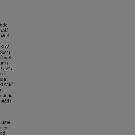
งต่อ
มาใช้
ซ็นต์
 Kt/V
ร่วมการ
้ป่วย 3
รับการ
กระเพาะ
้การ
้อยละ
Kt/V ไม่
ละ
ฟแปดสิบ
ถใช้ตัว
volume
rcent
and