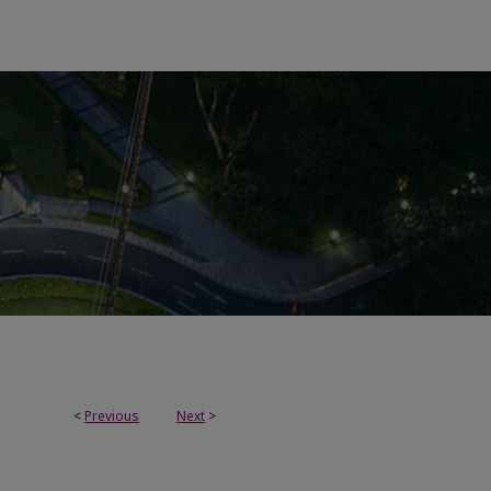
<
Previous
Next
>