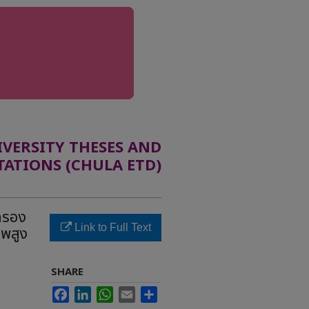
ERSITY THESES AND
TATIONS (CHULA ETD)
กรอง
Link to Full Text
าพสูง
SHARE
Facebook
LinkedIn
WhatsApp
Email
Share