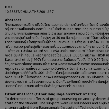
DOI
10.58837/CHULA.THE.2001.657
Abstract
ศึกษาผลของการปรึกษาเชิงจิตวิทยาแบบกลุ่ม ต่อภาวะวิตกกังวล-ซึมเศร้าของนัก
กลุ่มตัวอย่างเป็นนักศึกษาสถาบันเทคโนโลยีราชมงคล วิทยาเขตอุเทนถวาย ที่มีคุ
ตามเกณฑ์การคัดเลือกและสมัครใจเข้าร่วมการทดลอง จำนวน 60 คน ใช้วิธีสุ่มอ
ง่าย แบ่งกลุ่มตัวอย่างเป็น 2 กลุ่มๆ ละ 30 คน คือ กลุ่มทดลองจะได้รับการปรึกษ
จิตวิทยาแบบกลุ่ม โดยผู้วิจัยเป็นผู้นำกลุ่ม สัปดาห์ละ 1 ครั้งๆ ละ 1 ชั่วโมง 30 นา
ครั้ง กลุ่มควบคุมเข้ากลุ่มกิจกรรมจากชั่วโมงแนะแนวของสถานศึกษาตามปกติ สั
1 ครั้งๆ ละ 1 ชั่วโมง 30 นาที รวม 4 ครั้ง นักศึกษาแต่ละคนจะได้รับการประเมิน
กังวล-ซึมเศร้า ก่อนและหลังการทดลองโดยแบบประเมินปัญหาสุขภาพ HRSR ข
Kasantikul et al. (1997) ซึ่งทดสอบความเชื่อมั่นของทั้งฉบับได้ค่า 0.90 วิเครา
ข้อมูลทางสถิติโดยการทดสอบค่า t-test ผลการวิจัยพบว่า หลังการทดลองนักศึ
กลุ่มทดลอง มีค่าเฉลี่ยของคะแนนภาวะวิตกกังวล-ซึมเศร้าลดลง และแตกต่างกัน
นัยสำคัญทางสถิติที่ระดับ .001 นักศึกษาในกลุ่มควบคุมมีค่าเฉลี่ยของคะแนนภาวะ
กังวล-ซึมเศร้า ไม่แตกต่างกันอย่างมีนัยสำคัญทางสถิติที่ระดับ .05 เมื่อเปรียบเที
สองกลุ่มพบว่า ค่าเฉลี่ยของคะแนนภาวะวิตกกังวล-ซึมเศร้า ของนักศึกษาในกลุ่
น้อยกว่าในกลุ่มควบคุม อย่างมีนัยสำคัญทางสถิติที่ระดับ .001
Other Abstract (Other language abstract of ETD)
To determine the effects of group counseling on anxiety-depress
state of the student. The subjects were 60 volunteers and eligibl
criteria student from Rajamangala Institute of Technology Uthe