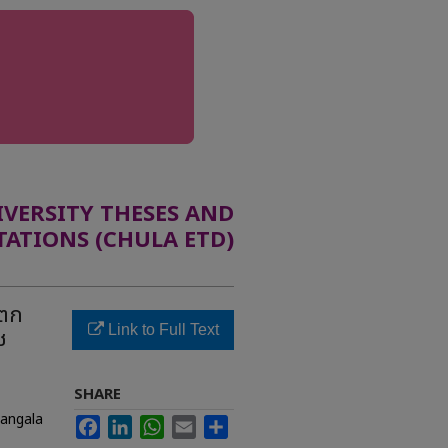
ERSITY THESES AND
TATIONS (CHULA ETD)
ิตก
Link to Full Text
ช
SHARE
mangala
Facebook
LinkedIn
WhatsApp
Email
Share