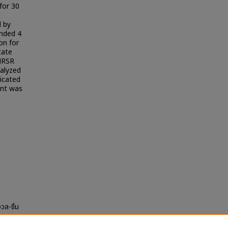
for 30
d by
ended 4
on for
tate
 HRSR
nalyzed
dicated
ent was
งวล-ซึม