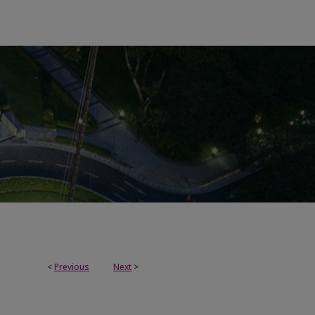
<
Previous
Next
>