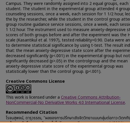
Campus. They were randomly assigned into 2 equal groups, each 
student. The student in the experimental group attended 4 group
counseling sessions, once a week, each session for 1 1/2 hour, le
the by the researcher, while the student in the control group att
group routine guidance service sessions, once a week, each sessi
1 1/2 hour. The instrument used to measure anxiety-depressive s
scores of both groups before and after the experiment was the
scale (Kasantikul et al. 1997), tested reliability=0.90. Data were a
to determine statistical significance by using t-test. The result in
that: the mean anxiety-depressive state score after the experim
decreased significantly (p<.001) in the experimental group but not
significantly decreased (p>.05) in the controlgroup and the mean
anxiety-depressive state score of the experimental group was
statistically lower than the control group. (p<.001).
Creative Commons License
This work is licensed under a
Creative Commons Attribution-
NonCommercial-No Derivative Works 4.0 International License
.
Recommended Citation
โรจนสุพจน์, ดารุวรรณ, "ผลของการปรึกษาเชิงจิตวิทยาแบบกลุ่มต่อภาวะวิตกกั
เศร้า ของนักศึกษาสถาบันเทคโนโลยีราชมงคล วิทยาเขตอุเทนถวาย" (2001).
Chulalongkorn University Theses and Dissertations (Chula ETD)
.