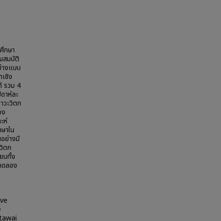
ศึกษา
ณสมบัติ
ย่างแบบ
าเชิง
ที รวม 4
ปดาห์ละ
ภาวะวิตก
อง
ะห์
กษาใน
อย่างมี
วิตก
ยบทั้ง
มทดลอง
ive
e
ntawai