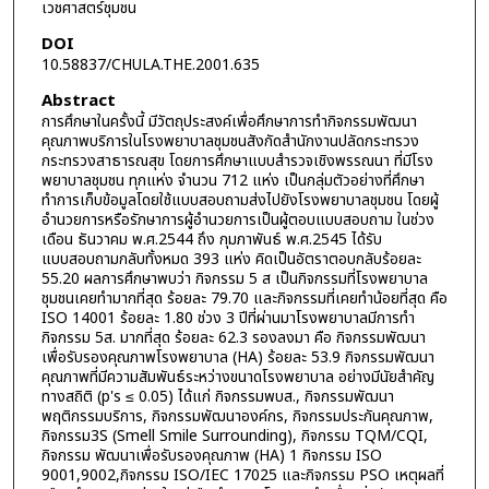
เวชศาสตร์ชุมชน
DOI
10.58837/CHULA.THE.2001.635
Abstract
การศึกษาในครั้งนี้ มีวัตถุประสงค์เพื่อศึกษาการทำกิจกรรมพัฒนา
คุณภาพบริการในโรงพยาบาลชุมชนสังกัดสำนักงานปลัดกระทรวง
กระทรวงสาธารณสุข โดยการศึกษาแบบสำรวจเชิงพรรณนา ที่มีโรง
พยาบาลชุมชน ทุกแห่ง จำนวน 712 แห่ง เป็นกลุ่มตัวอย่างที่ศึกษา
ทำการเก็บข้อมูลโดยใช้แบบสอบถามส่งไปยังโรงพยาบาลชุมชน โดยผู้
อำนวยการหรือรักษาการผู้อำนวยการเป็นผู้ตอบแบบสอบถาม ในช่วง
เดือน ธันวาคม พ.ศ.2544 ถึง กุมภาพันธ์ พ.ศ.2545 ได้รับ
แบบสอบถามกลับทั้งหมด 393 แห่ง คิดเป็นอัตราตอบกลับร้อยละ
55.20 ผลการศึกษาพบว่า กิจกรรม 5 ส เป็นกิจกรรมที่โรงพยาบาล
ชุมชนเคยทำมากที่สุด ร้อยละ 79.70 และกิจกรรมที่เคยทำน้อยที่สุด คือ
ISO 14001 ร้อยละ 1.80 ช่วง 3 ปีที่ผ่านมาโรงพยาบาลมีการทำ
กิจกรรม 5ส. มากที่สุด ร้อยละ 62.3 รองลงมา คือ กิจกรรมพัฒนา
เพื่อรับรองคุณภาพโรงพยาบาล (HA) ร้อยละ 53.9 กิจกรรมพัฒนา
คุณภาพที่มีความสัมพันธ์ระหว่างขนาดโรงพยาบาล อย่างมีนัยสำคัญ
ทางสถิติ (p's ≤ 0.05) ได้แก่ กิจกรรมพบส., กิจกรรมพัฒนา
พฤติกรรมบริการ, กิจกรรมพัฒนาองค์กร, กิจกรรมประกันคุณภาพ,
กิจกรรม3S (Smell Smile Surrounding), กิจกรรม TQM/CQI,
กิจกรรม พัฒนาเพื่อรับรองคุณภาพ (HA) 1 กิจกรรม ISO
9001,9002,กิจกรรม ISO/IEC 17025 และกิจกรรม PSO เหตุผลที่