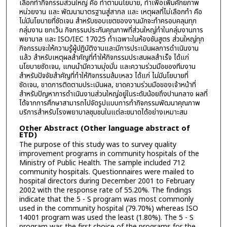
เลือกทำกิจกรรมส่วนใหญ่ คือ ทำตามนโยบาย, ทำเพื่อเพิ่มคักยภาพ
หน่วยงาน และ พัฒนามาตรฐานสู่สากล และ เหตุผลที่ไม่เลือกทำ คือ
ไม่มีนโยบายที่ชัดเจน สำหรับขอบเขตของงานมักจะทำครอบคลุมทุก
กลุ่มงาน ยกเว้น กิจกรรมประกันคุณภาพที่ส่วนใหญ่ทำในกลุ่มงานการ
พยาบาล และ ISO/IEC 17025 ทำเฉพาะในห้องชันสูตร ส่วนใหญ่ทุก
กิจกรรมจะให้ความรู้ผู้ปฏิบัติงานและมีการประเมินผลการดำเนินงาน
แล้ว สำหรับเหตุผลสำคัญที่ทำให้กิจกรรมประสบผลสำเร็จ ได้แก่
นโยบายชัดเจน, แกนนำมีความมุ่งมั่น และความร่วมมือของทีมงาน
สำหรับปัจจัยสำคัญที่ทำให้กิจกรรมล้มเหลว ได้แก่ ไม่มีนโยบายที่
ชัดเจน, ขาดการติดตามประเมินผล, ขาดความร่วมมือของเจ้าหน้าที่
สำหรับปัญหาการดำเนินงานส่วนใหญ่อยู่ในระดับน้อยถึงปานกลาง ผลที่
ได้จากการศึกษาสามารถไปจัดรูปแบบการทำกิจกรรมพัฒนาคุณภาพ
บริการสำหรับโรงพยาบาลชุมชนในแต่ละขนาดได้อย่างเหมาะสม
Other Abstract (Other language abstract of
ETD)
The purpose of this study was to survey quality
improvement programs in community hospitals of the
Ministry of Public Health. The sample included 712
community hospitals. Questionnaires were mailed to
hospital directors during December 2001 to February
2002 with the response rate of 55.20%. The findings
indicate that the 5 - S program was most commonly
used in the community hospital (79.70%) whereas ISO
14001 program was used the least (1.80%). The 5 - S
program was the first choice of the programs for the