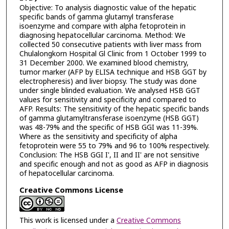
Objective: To analysis diagnostic value of the hepatic
specific bands of gamma glutamyl transferase
isoenzyme and compare with alpha fetoprotein in
diagnosing hepatocellular carcinoma. Method: We
collected 50 consecutive patients with liver mass from
Chulalongkorn Hospital Gl Clinic from 1 October 1999 to
31 December 2000. We examined blood chemistry,
tumor marker (AFP by ELISA technique and HSB GGT by
electropheresis) and liver biopsy. The study was done
under single blinded evaluation. We analysed HSB GGT
values for sensitivity and specificity and compared to
AFP. Results: The sensitivity of the hepatic specific bands
of gamma glutamyltransferase isoenzyme (HSB GGT)
was 48-79% and the specific of HSB GGI was 11-39%.
Where as the sensitivity and specificity of alpha
fetoprotein were 55 to 79% and 96 to 100% respectively.
Conclusion: The HSB GGI I', II and II' are not sensitive
and specific enough and not as good as AFP in diagnosis
of hepatocellular carcinoma.
Creative Commons License
This work is licensed under a
Creative Commons