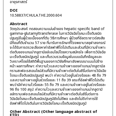
อายุรศาสตร์
DOI
10.58837/CHULA.THE.2000.604
Abstract
วัตถุประสงค์: ทดสอบความแม่นยำของ hepatic-specific band of
gamma-glutamyltransferase ในการวินิจฉัยโรคมะเร็งตับชนิด
ปฐมภูมิในผู้ป่วยเนื้องอกที่ตับ วิธีการศึกษา: ผู้ป่วยที่อัลตราซาวด์สงสัย
มีก้อนที่ตับจำนวน 57 ราย ที่มารับการรักษาที่โรงพยาบาลจุฬาลงกรณ์
จะได้รับการตรวจเลือดหาค่าอัลฟาฟีโตโปรตีนและส่วนที่มีความจำเพาะ
ต่อตับของแกมม่ากลูตามิลล์เอนไซม์โดยความสมัครใจ เพื่อการวินิจฉัย
มะเร็งตับชนิดปฐมภูมิ และเก็บรวบรวมข้อมูลในแบบบันทึกข้อมูลและ
วิเคราะห์โดยใช้สถิติพื้นฐานของการวิจัยศึกษาเชิงพรรณาแบบไปข้าง
หน้า ผลการศึกษา: ค่าความไวและความจำเพาะของค่าแกมม่ากลูตามิล
ทรานสเฟอเรสเอนไซม์ส่วนที่มีความจำเพาะต่อตับในซีรั่มต่อการวินิจฉัย
โรงมะเร็งตับชนิดปฐมภูมิ พบว่า ค่าความไวอยู่ในช่วงร้อยละ 48 ถึง 79
และความจำเพาะอยู่ในช่วงร้อยละ 11 ถึง 39 ขณะที่อัลฟาฟีโตโปรตีน
พบว่ามีค่าความไวร้อยละ 55 ถึง 79 และความจำเพาะอยู่ในช่วงร้อยละ
96 ถึง 100 สรุป: ค่าความไวและความจำเพาะของค่าแกมม่ากลูตามิ
ลล์ทรานเฟอเรสเอนไซม์ส่วนที่มีความจำเพาะต่อตับในซีรั่มต่อการ
วินิจฉัยโรคมะเร็งตับชนิดปฐมภูมิยังไม่ดีพอ และยังไม่ดีเท่าการใช้
อัลฟาฟีโตโปรตีนในการวินิจฉัยโรคมะเร็งตับชนิดปฐมภูมิ
Other Abstract (Other language abstract of
ETD)