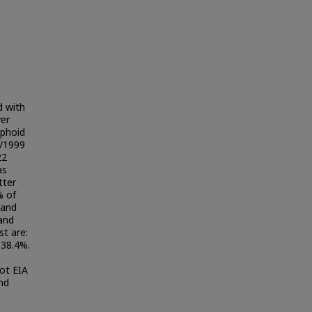
d with
ver
yphoid
7/1999
22
as
tter
% of
 and
 and
st are:
 38.4%.
dot EIA
nd