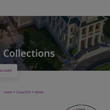
Account
>
>
Home
Chula-ETD
43044