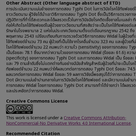
Other Abstract (Other language abstract of ETD)
การประเมินความแม่นยำของการทดสอบ Typhi Dot ในการวินิจโรคไข้ทัยฟอยด์ใน
ชาวเวียตนาม ผู้วิจัยได้นำเอาวิธีการทดสอบ Typhi Dot ซึ่งเป็นวิธีการตรวจทาง
ปฏิบัติการที่ทำได้สะดวกและได้ผลรวดเร็วในการวินิจฉัยโรคติดเชื้อซาลโมเนลล่า ทัย
ก่อให้เกิดโรคไข้ทัยฟอยด์ในผู้ป่วยชาวเวียดนามที่สงสัยว่าจะเป็นโรคไข้ทัยฟอยด์แล
รักษาในโรงพยาบาล 2 แห่งในประเทศเวียดนามตั้งแต่เดือนกรกฎาคม 2542 ถึง
พฤษภาคม 2543 เปรียบเทียบกับการตรวจด้วยวิธีการทดสอบ Widal ในผู้ป่วยที่เ
ไข้ทัยฟอยด์จำนวน 73 คน ผู้ป่วยที่เป็นไข้จากโรคอื่นจำนวน 323 คน และผู้ป่วยที่น
โรคไข้ทัยฟอยด์จำนวน 22 คนพบว่า ความไว (sensitivity) ของการทดสอบ Ty
เป็นร้อยละ 78.1 ซึ่งมากกว่าความไวของการทดสอบ Widal (ร้อยละ 61.6) ควา
(specificity) ของการทดสอบ Typhi Dot และการทดสอบ Widal เป็น ร้อยละ 
และ 79 ตามลำดับซึ่งไม่แตกต่างกันอย่างมีนัยสำคัญสำหรับผู้ป่วยที่น่าจะเป็นโรคไ
ทัยฟอยด์จำนวน 22 คนพบว่าให้ผลบวกต่อการทดสอบ Typhi Dot ร้อยละ 74.5 
ผลบวกต่อการทดสอบ Widal ร้อยละ 59 ผลการวิจัยนี้พอสรุปได้ว่าการทดสอบ 
Dot มีความแม่นยำปานกลางในการวินิจฉัยโรคไข้ทัยฟอยด์ และมีความแม่นยำมา
การทดสอบ Widal โดยการทดสอบ Typhi Dot สามารถทำได้ง่ายกว่า ได้ผลรวดเ
และประหยัดกว่าการทดสอบ Widal.
Creative Commons License
This work is licensed under a
Creative Commons Attribution-
NonCommercial-No Derivative Works 4.0 International License
.
Recommended Citation