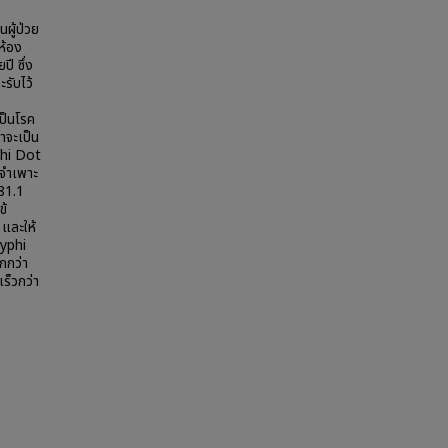
ผู้ป่วย
ห้อง
ปี ซึ่ง
ะรับไว้
ป็นโรค
่าจะเป็น
phi Dot
มจำเพาะ
81.1
ข้
และให้
Typhi
กกว่า
ร็วกว่า