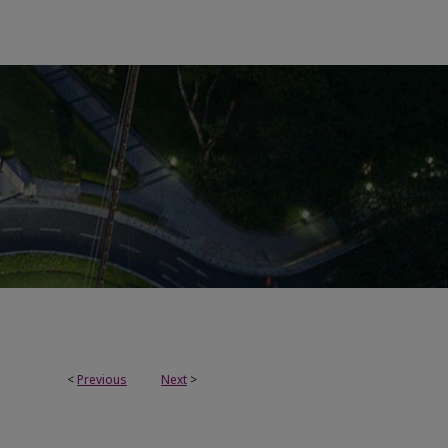
<
Previous
Next
>