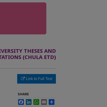
ERSITY THESES AND
TATIONS (CHULA ETD)
Link to Full Text
SHARE
Facebook
LinkedIn
WhatsApp
Email
Share