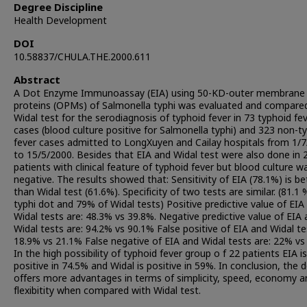
Degree Discipline
Health Development
DOI
10.58837/CHULA.THE.2000.611
Abstract
A Dot Enzyme Immunoassay (EIA) using 50-KD-outer membrane
proteins (OPMs) of Salmonella typhi was evaluated and compare
Widal test for the serodiagnosis of typhoid fever in 73 typhoid fe
cases (blood culture positive for Salmonella typhi) and 323 non-t
fever cases admitted to LongXuyen and Cailay hospitals from 1/
to 15/5/2000. Besides that EIA and Widal test were also done in 
patients with clinical feature of typhoid fever but blood culture w
negative. The results showed that: Sensitivity of EIA (78.1%) is be
than Widal test (61.6%). Specificity of two tests are similar. (81.1 
typhi dot and 79% of Widal tests) Positive predictive value of EIA
Widal tests are: 48.3% vs 39.8%. Negative predictive value of EIA
Widal tests are: 94.2% vs 90.1% False positive of EIA and Widal te
18.9% vs 21.1% False negative of EIA and Widal tests are: 22% vs
In the high possibility of typhoid fever group o f 22 patients EIA is
positive in 74.5% and Widal is positive in 59%. In conclusion, the 
offers more advantages in terms of simplicity, speed, economy a
flexibitity when compared with Widal test.