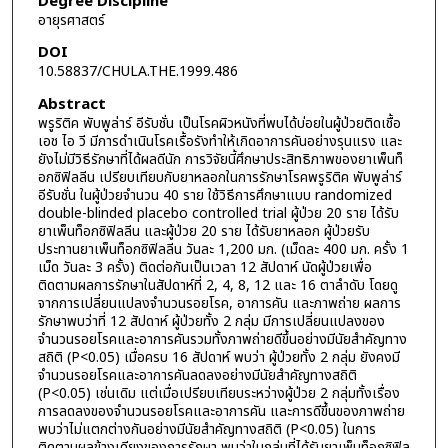
Degree Discipline
อายุรศาสตร์
DOI
10.58837/CHULA.THE.1999.486
Abstract
พรูริติค พับพูล่าร์ อีรับชั่น เป็นโรคผิวหนังที่พบได้บ่อยในผู้ป่วยติดเชื้อ
เอช ไอ วี มีการดำเนินโรคเรื้อรังทำให้เกิดอาการคันอย่างรุนแรง และ
ยังไม่มีวิธีรักษาที่ได้ผลดีนัก การวิจัยนี้ศึกษาประสิทธิภาพของยาเพ็นท็
อกซิฟิลลีน เปรียบเทียบกับยาหลอกในการรักษาโรคพรูริติค พับพูล่าร์
อีรับชั่น ในผู้ป่วยจำนวน 40 ราย ใช้วิธีการศึกษาแบบ randomized
double-blinded placebo controlled trial ผู้ป่วย 20 ราย ได้รับ
ยาเพ็นท็อกซิฟิลลีน และผู้ป่วย 20 ราย ได้รับยาหลอก ผู้ป่วยรับ
ประทานยาเพ็นท็อกซิฟิลลีน วันละ 1,200 มก. (เม็ดละ 400 มก. ครั้ง 1
เม็ด วันละ 3 ครั้ง) ติดต่อกันเป็นเวลา 12 สัปดาห์ นัดผู้ป่วยเพื่อ
ติดตามผลการรักษาในสัปดาห์ที่ 2, 4, 8, 12 และ 16 ตาลำดับ โดยดู
จากการเปลี่ยนแปลงจำนวนรอยโรค, อาการคัน และภาพถ่าย ผลการ
รักษาพบว่าที่ 12 สัปดาห์ ผู้ป่วยทั้ง 2 กลุ่ม มีการเปลี่ยนแปลงของ
จำนวนรอยโรคและอาการคันรวมทั้งภาพถ่ายดีขึ้นอย่างมีนัยสำคัญทาง
สถิติ (P<0.05) เมื่อครบ 16 สัปดาห์ พบว่า ผู้ป่วยทั้ง 2 กลุ่ม ยังคงมี
จำนวนรอยโรคและอาการคันลดลงอย่างมีนัยสำคัญทางสถิติ
(P<0.05) เช่นเดิม แต่เมื่อเปรียบเทียบระหว่างผู้ป่วย 2 กลุ่มทั้งเรื่อง
การลดลงของจำนวนรอยโรคและอาการคัน และการดีขึ้นของภาพถ่าย
พบว่าไม่แตกต่างกันอย่างมีนัยสำคัญทางสถิติ (P<0.05) ในการ
ติดตามผลข้างเคียงของการรักษา พบว่าในกลุ่มที่ได้รับยาเพ็นท็อกซิฟิล