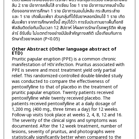
ลีน 2 ราย มีอาการคลื่นไส้ อาเจียน โดย 1 ราย มีอาการมากจนจำเป็น
ต้องออกจากการศึกษา 1 ราย มีอาการนอนไม่หลับ กระสับกระส่าย
และ 1 ราย เกิดผื่นแพ้ยา ส่วนกลุ่มที่ได้รับยาหลอกมีคนไข้ 1 ราย เกิด
ผื่นแพ้ยา จากการศึกษาครั้งนี้ สรุปได้ว่า การรับประทานยาเพ็นท็อกซิ
ฟิลลีนติดต่อกันเป็นเวลา 12 สัปดาห์ ให้ผลการรักษาโรคพรูริติค พับพู
ล่าร์ อีรับชั่น ไม่แตกต่างอย่างมีนัยสำคัญทางสถิติ เมื่อเทียบกับการ
รักษาด้วยยาหลอก (P<0.05)
Other Abstract (Other language abstract of
ETD)
Pruritic papular eruption (PPE) is a common chronic
manifestation of HIV infection. Pruritus associated with
PPE is severe and most treatment yield only partial
relief. This randomized-controlled double-blinded study
was conducted to compare the effectiveness of
pentoxifylline to that of placebo in the treatment of
pruritic papular eruption. Twenty patients received
pentoxifylline while twenty received placebo. The
patients received pentoxifylline at a daily dosage of
1,200 mg. (400 mg., three times a day) for 12 weeks.
Follow-up visits took place at weeks 2, 4, 8, 12 and 16.
The severity of the clinical signs and symptoms was
documented. After the 12 week treatment, number of
lesions, severity of pruritus, and photographs were
statistically significantly better when compared to the