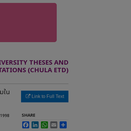
ERSITY THESES AND
TATIONS (CHULA ETD)
คมใน
Link to Full Text
SHARE
r 1998
Facebook
LinkedIn
WhatsApp
Email
Share