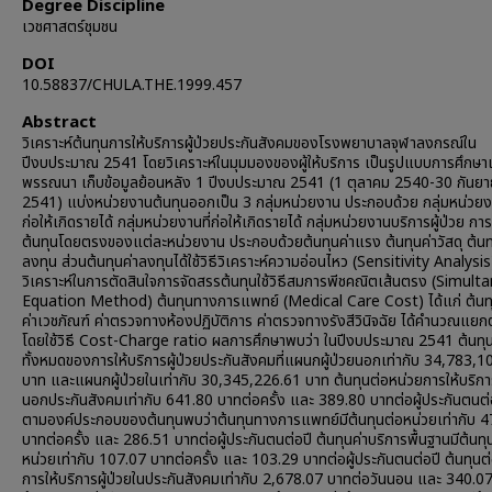
Degree Discipline
เวชศาสตร์ชุมชน
DOI
10.58837/CHULA.THE.1999.457
Abstract
วิเคราะห์ต้นทุนการให้บริการผู้ป่วยประกันสังคมของโรงพยาบาลจุฬาลงกรณ์ใน
ปีงบประมาณ 2541 โดยวิเคราะห์ในมุมมองของผู้ให้บริการ เป็นรูปแบบการศึกษาเ
พรรณนา เก็บข้อมูลย้อนหลัง 1 ปีงบประมาณ 2541 (1 ตุลาคม 2540-30 กันย
2541) แบ่งหน่วยงานต้นทุนออกเป็น 3 กลุ่มหน่วยงาน ประกอบด้วย กลุ่มหน่วยงาน
ก่อให้เกิดรายได้ กลุ่มหน่วยงานที่ก่อให้เกิดรายได้ กลุ่มหน่วยงานบริการผู้ป่วย 
ต้นทุนโดยตรงของแต่ละหน่วยงาน ประกอบด้วยต้นทุนค่าแรง ต้นทุนค่าวัสดุ ต้นท
ลงทุน ส่วนต้นทุนค่าลงทุนได้ใช้วิธีวิเคราะห์ความอ่อนไหว (Sensitivity Analysis
วิเคราะห์ในการตัดสินใจการจัดสรรต้นทุนใช้วิธีสมการพีชคณิตเส้นตรง (Simul
Equation Method) ต้นทุนทางการแพทย์ (Medical Care Cost) ได้แก่ ต้นทุ
ค่าเวชภัณฑ์ ค่าตรวจทางห้องปฏิบัติการ ค่าตรวจทางรังสีวินิจฉัย ได้คำนวณแยก
โดยใช้วิธี Cost-Charge ratio ผลการศึกษาพบว่า ในปีงบประมาณ 2541 ต้นทุ
ทั้งหมดของการให้บริการผู้ป่วยประกันสังคมที่แผนกผู้ป่วยนอกเท่ากับ 34,783,1
บาท และแผนกผู้ป่วยในเท่ากับ 30,345,226.61 บาท ต้นทุนต่อหน่วยการให้บริการ 
นอกประกันสังคมเท่ากับ 641.80 บาทต่อครั้ง และ 389.80 บาทต่อผู้ประกันตนต
ตามองค์ประกอบของต้นทุนพบว่าต้นทุนทางการแพทย์มีต้นทุนต่อหน่วยเท่ากับ 
บาทต่อครั้ง และ 286.51 บาทต่อผู้ประกันตนต่อปี ต้นทุนค่าบริการพื้นฐานมีต้นทุ
หน่วยเท่ากับ 107.07 บาทต่อครั้ง และ 103.29 บาทต่อผู้ประกันตนต่อปี ต้นทุนต
การให้บริการผู้ป่วยในประกันสังคมเท่ากับ 2,678.07 บาทต่อวันนอน และ 340.0