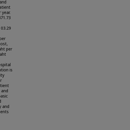
 and
atient
 year.
471.73
 103.29
-
per
cost,
aht per
baht
spital
tion is
ity
r
tient
r and
basic
d
ly and
ients