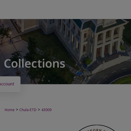
Account
>
>
Home
Chula-ETD
43009