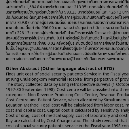
ผู้ประกันตนต่อปี แยกตามองค์ประกอบของต้นทุนพบว่าต้นทุนทางการแพทย์มีต้น
หน่วยเท่ากับ 1,684.84 บาทต่อวันนอน และ 213.95 บาทต่อผู้ประกันตนต่อปี ต้น
บริการพื้นฐานมีต้นทุนต่อหน่วยเท่ากับ 993.23 บาทต่อวันนอน และ 126.12 บาทต
ประกันตนต่อปี ต้นทุนต่อหน่วยการให้บริการผู้ป่วยประกันสังคมทั้งหมดของโรง
เท่ากับ 729.87 บาทต่อผู้ประกันตนต่อปี เมื่อเปรียบเทียบกับอัตราค่าบริการทาง
แพทย์โดยเฉลี่ยเท่ากับ 956.00 บาท แสดงว่าต้นทุนต่ำกว่าอัตราเหมาจ่ายเป็นจำ
เท่ากับ 226.13 บาทต่อผู้ประกันตนต่อปี ส่วนอัตราการใช้บริการพบว่า ผู้ป่วยนอก
สังคมมีอัตราการใช้บริการเท่ากับ 0.61 ครั้งต่อผู้ประกันตนต่อปี และผู้ป่วยในประ
มีอัตราการใช้บริการเท่ากับ 0.02 ครั้งต่อผู้ประกันตนต่อปี ผลการศึกษาครั้งนี้สา
ไปเป็นข้อมูลพื้นฐานประกอบการตัดสินใจของผู้บริหารในการวางแผนและควบคุมค่า
ในการจัดระบบการให้บริการผู้ป่วยประกันสังคมอย่างมีประสิทธิภาพ รวมทั้งกำหน
แนวทางในการลดต้นทุนการรักษาพยาบาลผู้ป่วยประกันสังคมของโรงพยาบาล
Other Abstract (Other language abstract of ETD)
Finds unit cost of social security patients Service in the Fiscal ye
at King Chulalongkorn Memorial Hospital from perpective of provi
The study collected data by using retrospective surveys (1 Octob
1997-30 September 1998). Cost centre will be classified into thre
categories: Non Revenue-Producing Cost Centre, Revenue-Produ
Cost Centre and Patient Service, which allocated by Simultaneou
Equation Method. Total cost will be calculated from labor cost, m
cost and capital cost. Capital cost is calculated by sensitivity analy
Cost of drug, cost of medical supply, cost of laboratory and cost 
Ray are calculated by Cost-Charge ratio. The study revealed that 
cost of social security patients service in the Fiscal year 1998 con