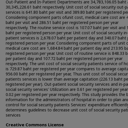
Out-Patient and In-Patient Departments are 34,783,106.05 baht
30,345,226.61 baht respectively. Unit cost of social security out-p
services is 641.80 baht per visit and 389.80 baht per registered per
Considering component parts ofunit cost, medical care cost are 
baht per visit and 286.51 baht per registered person per year
respectively. The routine service cost is 107.07 baht per visit and
baht per registered person per year. Unit cost of social security in
patient services is 2,678.07 baht per patient day and 340.07 baht 
registered person per year. Considering component parts of unit 
medical care cost are 1,684.84 baht per patient day and 213.95 b
registered person per year. Unit cost of routine service is 848.33 
per patient day and 107.72 baht per registered person per year
respectively. The unit cost of social security patients service of ho
is 729.87 baht per registered per year compares to average capita
956.00 baht per registered per year, Thus unit cost of social secur
patients services is lower than average capitation (226.13 baht pe
registered per year). Out-patient social security services and in-pa
social security services' Utilization are 0.61 per registered per yea
0.02 per registered per year respectively. This study provides the 
information for the administrators of hospital in order to plan an
control for social security patients Services' expenditure efficient
determines guidelines to decrease unit cost of social security pat
services
Creative Commons License