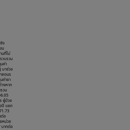
ชิง
ายน
ที่ไม่
การรวบรวม
ุนค่า
) มาช่วย
taneous
นค่ายา
ต่างหาก
นรวม
06.05
ผู้ป่วย
่อปี แยก
471.73
นต่อ
่อหน่วย
7 บาทต่อ