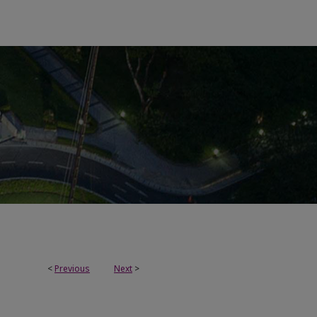
<
Previous
Next
>