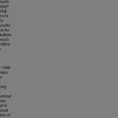
ทุนต่อ
ทุนค่า
่อผู้
พยาบาล
การ
นวนเงิน
ประกัน
กันสังคม
มารถนำ
ใช้จ่าย
ด
ar 1998
ders.
er
e
cing
s
aterial
sis.
of X-
total
sist of