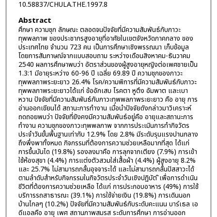
10.58837/CHULA.THE.1997.8
Abstract
ศึกษา ความชุก ลักษณะ ตลอดจนปัจจัยที่มีความสัมพันธ์กับภาวะ
ทุพพลภาพ ของประชากรสูงอายุที่อาศัยในเขตจังหวัดภาคกลาง ของ
ประเทศไทย จำนวน 723 คน เป็นการศึกษาเชิงพรรณนา เก็บข้อมูล
โดยการสัมภาษณ์จากแบบสอบถาม ระหว่างเดือนสิงหาคม-ธันวาคม
2540 ผลการศึกษาพบว่า อัตราส่วนของผู้สูงอายุหญิงต่อเพศชายเป็น
1.3:1 มีอายุระหว่าง 60-96 ปี เฉลี่ย 69.89 ปี ความชุกของภาวะ
ทุพพลภาพระยะยาว 26.4% โรค/ความพิการที่มีความสัมพันธ์กับภาวะ
ทุพพลภาพระยะยาวได้แก่ ข้ออักเสบ โรคตา หูตึง อัมพาต และเบา
หวาน ปัจจัยที่มีความสัมพันธ์กับภาวะทุพพลภาพระยะยาว คือ อายุ การ
อ่านออกเขียนได้ สถานะการทำงาน เมื่อนำปัจจัยดังกล่าวมาวิเคราะห์
ถดถอยพบว่า ปัจจัยที่ยังคงมีความสัมพันธ์อยู่คือ อายุและสถานะการ
ทำงาน ความชุกของภาวะทุพพลภาพ จากการประเมินการทำกิจวัตร
ประจำวันขั้นพื้นฐานเท่ากับ 12.9% โดย 2.8% มีระดับรุนแรงปานกลาง
ถึงพึ่งพาทั้งหมด กิจกรรมที่ต้องการความช่วยเหลือมากที่สุด ได้แก่
การขึ้นบันได (19.8%) รองลงมาคือ การลุกจากเตียง (7.9%) การเข้า
ใช้ห้องสุขา (4.4%) การแต่งตัวสวมใส่เสื้อผ้า (4.4%) ผู้สูงอายุ 8.2%
และ 25.7% ไม่สามารถกลั้นอุจจาระได้ และไม่สามารถกลั้นปัสสาวะได้
ตามลำดับสำหรับกิจกรรมในกิจวัตรประจำวันเชิงปฏิบัต ิเพื่อการดำเนิน
ชีวิตที่ต้องการความช่วยเหลือ ได้แก่ การประกอบอาหาร (49%) การใช้
บริการรถสาธารณะ (39.1%) การใช้จ่ายเงิน (19.8%) การเดินนอก
บ้านไกลๆ (10.2%) ปัจจัยที่มีความสัมพันธ์กับระดับคะแนน บาร์เธล เอ
ดีแอลคือ อายุ เพศ สถานภาพสมรส ระดับการศึกษา การอ่านออก