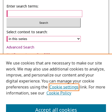
Enter search terms:
Select context to search:
Advanced Search
Notify me via email or
RSS
We use cookies that are necessary to make our site
Browse
work. We may also use additional cookies to analyze,
improve, and personalize our content and your
Collections
digital experience. You can manage your cookie
Disciplines
preferences using the
Cookie settings
link. For more
Authors
information, see our
Cookie Policy
Author Corner
Accept all cookies
Author FAQ