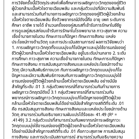
การวิจัยครั้งนี้มีวัตถุประสงค์เพื่อศึกษาการเผชิญภาวะวิกฤตของคู่ชีวิต
ผู้ป่วยกล้ามเนื้อหัวใจตายเฉียบพลัน และกลุ่มตัวแปรที่มีความสัมพันธ์
และสามารถร่วมกันทำนายการเผชิญภาวะวิกฤตของคู่ชีวิตผู้ป่วยกล้าม
เนื้อหัวใจตายเฉียบพลัน ซึ่งตัวพยากรณ์มีดังนี้คือ อายุ เพศ ระดับการ
ศึกษา อาชีพ รายได้ จำนวนครั้งของคู่สมรสที่เข้ารับการรักษาในซีซียู
การดูแลคู่สมรสก่อนเข้ารับการรักษาในโรงพยาบาล ภาวะสุขภาพ ความ
เชื่ออำนาจภายในตน ทักษะการแก้ปัญหา ทักษะทางสังคม แหล่ง
ประโยชน์ทางด้านวัตถุ และการประเมินสถานการณ์ ผลการวิจัยพบว่า
1. การเผชิญภาวะวิกฤตทั้งแบบมุ่งแก้ไขปัญหาและมุ่งใช้อารมณ์ของคู่
ชีวิตผู้ป่วยกล้ามเนื้อหัวใจตายเฉียบพลัน อยู่ในระดับปานกลาง 2. ระดับ
การศึกษา ภาวะสุขภาพ ความเชื่ออำนาจภายในตน ทักษะการแก้ปัญหา
ทักษะทางสังคม การสนับสนุนทางสังคมและแหล่งประโยชน์ทางด้าน
วัตถุ มีความสัมพันธ์ทางบวก กับการเผชิญภาวะวิกฤตแบบมุ่งแก้ไข
ปัญหาและมีความสัมพันธ์ทางลบกับการเผชิญภาวะวิกฤตแบบมุ่งใช้
อารมณ์ของคู่ชีวิตผู้ป่วยกล้ามเนื้อหัวใจตายเฉียบพลัน อย่างมีนัย
สำคัญที่ระดับ .01 3. กลุ่มตัวพยากรณ์ที่สามารถร่วมกันทำนายการ
เผชิญภาวะวิกฤตมีดังนี้ 3.1 กลุ่มตัวพยากรณ์ที่สามารถร่วมกัน
พยากรณ์การเผชิญภาวะวิกฤตแบบมุ่งแก้ไขปัญหาของคู่ชีวิตผู้ป่วย
กล้ามเนื้อหัวใจตายเฉียบพลันได้อย่างมีนัยสำคัญทางสถิติที่ระดับ .01
คือ กรสนับสนุนทางสังคม ทักษะทางสังคมและแหล่งประโยชน์ทางด้าน
วัตถุ สามารถร่วมกันอธิบายความผันแปรได้ร้อยละ 41.49 (R² =
.4149) 3.2 กลุ่มตัวแปรที่สามารถร่วมกันพยากรณ์การเผชิญภาวะ
วิกฤตแบบมุ่งใช้อารมณ์ของคู่ชีวิตผู้ป่วยกล้ามเนื้อหัวใจตายเฉียบพลัน
ได้อย่างมีนัยสำคัญทางสถิติที่ระดับ .01 คือภาวะสุขภาพ การสนับสนุน
ทางสังคม และการประเมินสถานการณ์ สามารถร่วมกันอธิบายความ