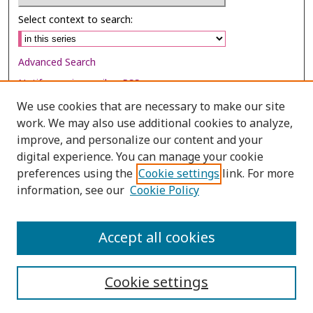
Select context to search:
Advanced Search
Notify me via email or
RSS
We use cookies that are necessary to make our site
Browse
work. We may also use additional cookies to analyze,
improve, and personalize our content and your
Collections
digital experience. You can manage your cookie
Disciplines
preferences using the
Cookie settings
link. For more
Authors
information, see our
Cookie Policy
Author Corner
Accept all cookies
Author FAQ
Cookie settings