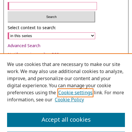
Select context to search:
Advanced Search
Notify me via email or
RSS
We use cookies that are necessary to make our site
Browse
work. We may also use additional cookies to analyze,
improve, and personalize our content and your
Collections
digital experience. You can manage your cookie
Disciplines
preferences using the
Cookie settings
link. For more
Authors
information, see our
Cookie Policy
Author Corner
Accept all cookies
Author FAQ