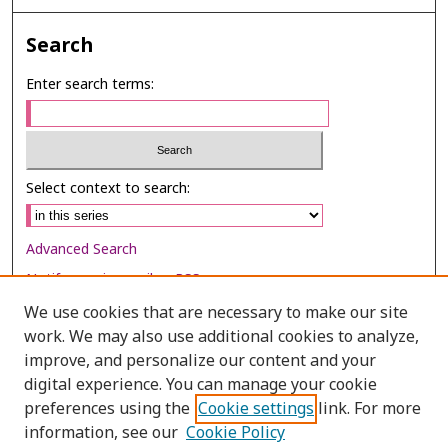
Search
Enter search terms:
Select context to search:
Advanced Search
Notify me via email or
RSS
We use cookies that are necessary to make our site
Browse
work. We may also use additional cookies to analyze,
Collections
improve, and personalize our content and your
digital experience. You can manage your cookie
Disciplines
preferences using the
Cookie settings
link. For more
Authors
information, see our
Cookie Policy