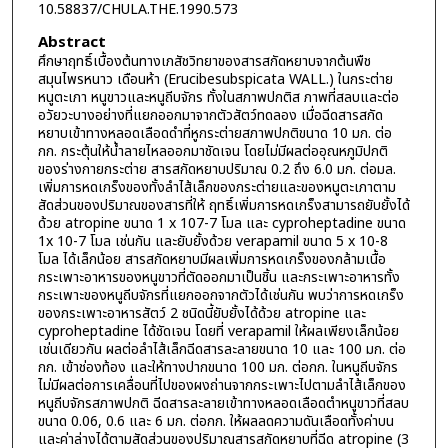
10.58837/CHULA.THE.1990.573
Abstract
ศึกษาฤทธิ์เบื้องต้นทางเภสัชวิทยาของสารสกัดหยาบจากต้นพืช
สมุนไพรหนาว เดือนห้า (Erucibesubspicata WALL.) ในกระต่าย
หนูตะเภา หนูขาวและหนูถีบจักร ทั้งในสภาพปกติส ภาพที่สลบและต่อ
อวัยวะบางอย่างที่แยกออกมาจากตัวสัตว์ทดลอง เมื่อฉีดสารสกัด
หยาบเข้าทางหลอดเลือดดำที่หูกระต่ายสภาพปกติขนาด 10 มก. ต่อ
กก. กระตุ้นให้น้ำลายไหลออกมาชัดเจน โดยไม่มีผลต่ออุณหภูมิปกติ
ของร่างกายกระต่าย สารสกัดหยาบปริมาณ 0.2 ถึง 6.0 มก. ต่อมล.
เพิ่มการหดเกร็งของทั้งลำไส้เล็กของกระต่ายและของหนูตะเภาตาม
สัดส่วนของปริมาณของสารที่ให้ ฤทธิ์เพิ่มการหดเกร็งสามารถยับยั้งได้
ด้วย atropine ขนาด 1 x 107-7 โมล และ cyproheptadine ขนาด
1x 10-7 โมล เช่นกัน และยับยั้งด้วย verapamil ขนาด 5 x 10-8
โมล ได้เล็กน้อย สารสกัดหยาบมีผลเพิ่มการหดเกร็งของกล้ามเนื้อ
กระเพาะอาหารของหนูขาวที่ตัดออกมาเป็นชิ้น และกระเพาะอาหารทั้ง
กระเพาะของหนูถีบจักรที่แยกออกจากตัวได้เช่นกัน พบว่าการหดเกร็ง
ของกระเพาะอาหารสัตว์ 2 ชนิดนี้ยับยั้งได้ด้วย atropine และ
cyproheptadine ได้ชัดเจน โดยที่ verapamil ให้ผลเพียงเล็กน้อย
เช่นเดียวกัน ผลต่อลำไส้เล็กฉีดสารละลายขนาด 10 และ 100 มก. ต่อ
กก. เข้าช่องท้อง และให้ทางปากขนาด 100 มก. ต่อกก. ในหนูถีบจักร
ไม่มีผลต่อการเคลื่อนที่ไปของผงถ่านจากกระเพาะไปตามลำไส้เล็กของ
หนูถีบจักรสภาพปกติ ฉีดสารละลายเข้าทางหลอดเลือดตำหนูขาวที่สลบ
ขนาด 0.06, 0.6 และ 6 มก. ต่อกก. ให้ผลลดความดันเลือดทั้งค่าบน
และค่าล่างได้ตามสัดส่วนของปริมาณสารสกัดหยาบที่ฉีด atropine (3