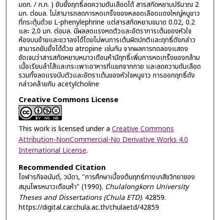
มดก. / ก.ก. ) ยับยั้งฤทธิ์ลดความดันเลือดได้ สารสกัดหยาบปริมาณ 2
มก. ต่อมล. ไม่สามารถลดการหดเกร็งของหลอดเลือดแดงใหญ่หนูขาว
ที่กระตุ้นด้วย L-phenylephrine แต่สารสกัดหยาบขนาด 0.02, 0.2
และ 2.0 มก. ต่อมล. มีผลลดแรงหดตัวและอัตราการเต้นของหัวใจ
ห้องบนข้ายและขวาลงได้โดยไม่พบการเต้นผิดปกติและฤทธิ์ดังกล่าว
สามารถยับยั้งได้ด้วย atropine เช่นกัน จากผลการทดลองแสดง
ชัดเจนว่าสารสกัดหยาบหนาวเดือนห้ามีฤทธิ์เพิ่มการหดเกร็งของกล้าม
เนื้อเรียบลำไส้และกระเพาะอาหารที่แยกจากกาย และลดความดันเลือด
รวมทั้งลดแรงบีบตัวและอัตราเต้นของหัวใจหนูขาว การออกฤทธิ์ดัง
กล่าวคล้ายกับ acetylcholine
Creative Commons License
This work is licensed under a
Creative Commons
Attribution-NonCommercial-No Derivative Works 4.0
International License
.
Recommended Citation
โอฬารกิจอนันต์, วนิดา, "การศึกษาเบื้องต้นฤทธ์ทางเภสัชวิทยาของ
สมุนไพรหนาวเดือนห้า" (1990).
Chulalongkorn University
Theses and Dissertations (Chula ETD)
. 42859.
https://digital.car.chula.ac.th/chulaetd/42859