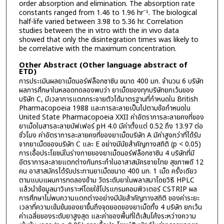
order absorption and elimination. The absorption rate
constants ranged from 1.46 to 1.96 hr⁻¹. The biological
half-life varied between 3.98 to 5.36 hr. Correlation
studies between the in vitro with the in vivo data
showed that only the disintegration times was likely to
be correlative with the maximum concentration.
Other Abstract (Other language abstract of
ETD)
การประเมินผลยาเม็ดนอร์ฟล็อกซาซิน ขนาด 400 มก. จำนวน 6 บริษัท
ผลการศึกษาในหลอดทดลองพบว่า ยาเม็ดของทุกบริษัทยกเว้นของ
บริษัท C, มีเวลาการแตกกระจายตัวได้มาตรฐานที่กำหนดใน British
Pharmacopoeia 1988 และการละลายเป็นไปตามข้อกำหนดใน
United State Pharmacopoeia XXII ค่าอัตราการละลายคงที่ของ
ยาเม็ดในสารละลายบัฟเฟอร์ pH 4.0 มีค่าตั้งแต่ 0.52 ถึง 13.97 ต่อ
ชั่วโมง ค่าอัตราการละลายคงที่ของยาเม็ดบริษัท A มีค่าสูงกว่าที่ได้รับ
จากยาเม็ดของบริษัท C และ E อย่างมีนัยสำคัญทางสถิติ (p < 0.05)
การเอื้อประโยชน์ในร่างกายของยาเม็ดนอร์ฟล็อกซาซิน 4 บริษัทที่มี
อัตราการละลายแตกต่างกันกระทำในอาสาสมัครชายไทย สุขภาพดี 12
คน อาสาสมัครได้รับประทานยาเม็ดขนาด 400 มก. 1 เม็ด ครั้งเดียว
ตามแบบแผนการทดลองข้าม วัดระดับยาในพลาสมาโดยวิธี HPLC
แล้วนำข้อมูลมาวิเคราะห์โดยใช้โปรแกรมคอมพิวเตอร์ CSTRIP ผล
การศึกษาไม่พบความแตกต่างอย่างมีนัยสำคัญทางสถิติ ของค่าระยะ
เวลาที่ความเข้มข้นของยาขึ้นถึงจุดยอดของยาเม็ดทั้ง 4 บริษัท ยกเว้น
ค่าเฉลี่ยของระดับยาสูงสุด และค่าของพื้นที่ใต้เส้นโค้งระหว่างความ