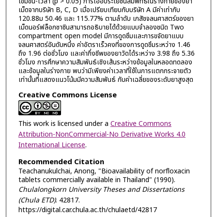
เข้มข้น-เวลา (p > 0.05) การเอื้อประโยชน์สัมพัทธ์ในร่างกายของยา
เม็ดจากบริษัท B, C, D เมื่อเปรียบเทียบกับบริษัท A มีค่าเท่ากับ
120.88ม 50.46 และ 115.77% ตามลำดับ เภสัชจลนศาสตร์ของยา
เม็ดนอร์ฟล็อกซาซินสามารถอธิบายได้ด้วยแบบจำลองชนิด Two
compartment open model มีการดูดซึมและการขจัดยาแบบ
จลนศาสตร์อันดับหนึ่ง ค่าอัตราเร็วคงที่ของการดูดซึมระหว่าง 1.46
ถึง 1.96 ต่อชั่วโมง และค่ากึ่งชีพของยาวัดได้ระหว่าง 3.98 ถึง 5.36
ชั่วโมง การศึกษาความสัมพันธ์เชิงเส้นระหว่างข้อมูลในหลอดทดลอง
และข้อมูลในร่างกาย พบว่ามีเพียงค่าเวลาที่ใช้ในการแตกกระจายตัว
เท่านั้นที่แสดงแนวโน้มมีความสัมพันธ์ กับค่าเฉลี่ยของระดับยาสูงสุด
Creative Commons License
This work is licensed under a
Creative Commons
Attribution-NonCommercial-No Derivative Works 4.0
International License
.
Recommended Citation
Teachanukulchai, Anong, "Bioavailability of norfloxacin
tablets commercially available in Thailand" (1990).
Chulalongkorn University Theses and Dissertations
(Chula ETD)
. 42817.
https://digital.car.chula.ac.th/chulaetd/42817