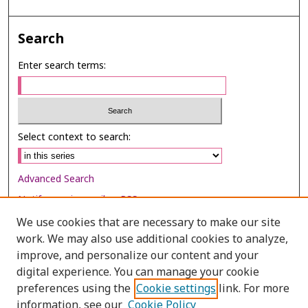
Search
Enter search terms:
Select context to search:
Advanced Search
Notify me via email or
RSS
We use cookies that are necessary to make our site
Browse
work. We may also use additional cookies to analyze,
Collections
improve, and personalize our content and your
digital experience. You can manage your cookie
Disciplines
preferences using the
Cookie settings
link. For more
Authors
information, see our
Cookie Policy