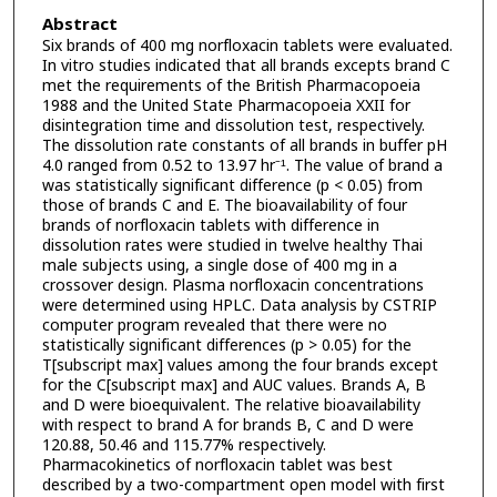
Abstract
Six brands of 400 mg norfloxacin tablets were evaluated.
In vitro studies indicated that all brands excepts brand C
met the requirements of the British Pharmacopoeia
1988 and the United State Pharmacopoeia XXII for
disintegration time and dissolution test, respectively.
The dissolution rate constants of all brands in buffer pH
4.0 ranged from 0.52 to 13.97 hr⁻¹. The value of brand a
was statistically significant difference (p < 0.05) from
those of brands C and E. The bioavailability of four
brands of norfloxacin tablets with difference in
dissolution rates were studied in twelve healthy Thai
male subjects using, a single dose of 400 mg in a
crossover design. Plasma norfloxacin concentrations
were determined using HPLC. Data analysis by CSTRIP
computer program revealed that there were no
statistically significant differences (p > 0.05) for the
T[subscript max] values among the four brands except
for the C[subscript max] and AUC values. Brands A, B
and D were bioequivalent. The relative bioavailability
with respect to brand A for brands B, C and D were
120.88, 50.46 and 115.77% respectively.
Pharmacokinetics of norfloxacin tablet was best
described by a two-compartment open model with first