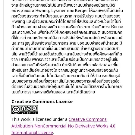
ง่าย สำหรับฐานรากชนิดไม่มีเสาเข็มพบว่าแบบจำลองชนิดสามมิติ
อย่างง่ายของ Hwang, Lysmer และ Berger ให้ผลลัพธ์ที่ไม่ดีนักใน
กรณีของแรงกระทำเป็นจุดบนฐานราก การปรับปรุง แบบจำลองของ
Hwang และผู้ร่วมงานกระทำได้โดยการใส่สปริงและตัวหน่วงเข้าไปที่
ด้านข้างของแบบจำลองชนิด ความเครียดในระนาบร่วมกับการปรับมวล
และความหน่วง เพื่อที่จะทำให้เกิดผลของลักษณะสามมิติ แนวความคิด
ที่ใช้การกำหนดหลักเกณฑ์คือ การบังคับให้พลังงานศักย์ พลังงานจลน์
และการสูญเสียพลังงานโดยการกระจาย ของแบบจำลองที่นำเสนอ มี
ค่าเทียบเท่ากับค่าที่เกิดขึ้นในมวลดินสามมิติ สำหรับฐานรากชนิดมิเสา
เข็ม งานวิจัยนี้นำเสนอชิ้นส่วนดิน-เสาเข็มอย่างง่ายเพื่อศึกษาผลที่เกิด
จาก เสาเข็ม พิจารณาว่าเสาเข็มนั้นเสมือนเป็นคานแทรกตัวอยู่ในชิ้น
ส่วนของมวลดินที่ห่อหุ้มเสาเข็ม ทำให้ไม่ต้อง เพิ่มจุดข้อต่อเฉพาะขึ้น
สำหรับเสาเข็มอีกแต่อย่างใด จากสมมุติฐานที่ว่าผิวสัมผัสของดินกับ
เสาเข็มยึดติดกันแน่น ไม่เคลื่อนตัวแยกจากกัน ทำให้สามารถเขียนรูป
แบบของการเคลื่อนที่ของเสาเข็มในเทอมของการเคลื่อนที่ของจุดข้อ
ต่อของชิ้นส่วนมวลดินที่ห่อหุ้มเสาเข็มได้ และโดยใช้วิธีการไฟไนท์เอเล
เมนต์มาตรฐานจะหาสติฟเนสของ เสาเข็มได้โดยง่าย
Creative Commons License
This work is licensed under a
Creative Commons
Attribution-NonCommercial-No Derivative Works 4.0
International License
.