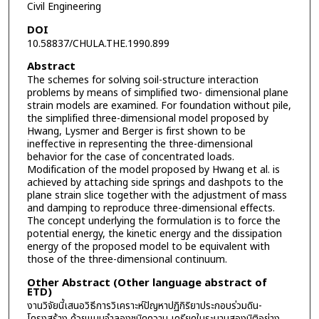
Civil Engineering
DOI
10.58837/CHULA.THE.1990.899
Abstract
The schemes for solving soil-structure interaction
problems by means of simplified two- dimensional plane
strain models are examined. For foundation without pile,
the simplified three-dimensional model proposed by
Hwang, Lysmer and Berger is first shown to be
ineffective in representing the three-dimensional
behavior for the case of concentrated loads.
Modification of the model proposed by Hwang et al. is
achieved by attaching side springs and dashpots to the
plane strain slice together with the adjustment of mass
and damping to reproduce three-dimensional effects.
The concept underlying the formulation is to force the
potential energy, the kinetic energy and the dissipation
energy of the proposed model to be equivalent with
those of the three-dimensional continuum.
Other Abstract (Other language abstract of
ETD)
งานวิจัยนี้เสนอวิธีการวิเคราะห์ปัญหาปฏิกิริยาประกอบร่วมดิน-
โครงสร้าง ด้วยแบบจำลองชนิดความ เครียดในระนาบสองมิติอย่าง