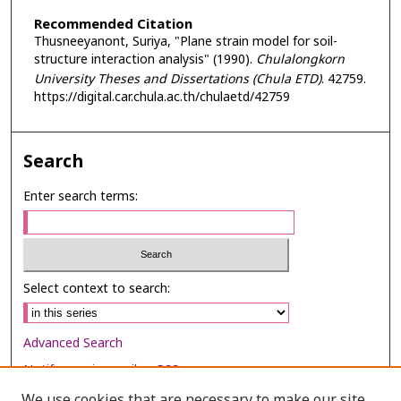
Recommended Citation
Thusneeyanont, Suriya, "Plane strain model for soil-
structure interaction analysis" (1990).
Chulalongkorn
University Theses and Dissertations (Chula ETD)
. 42759.
https://digital.car.chula.ac.th/chulaetd/42759
Search
Enter search terms:
Select context to search:
Advanced Search
Notify me via email or
RSS
We use cookies that are necessary to make our site