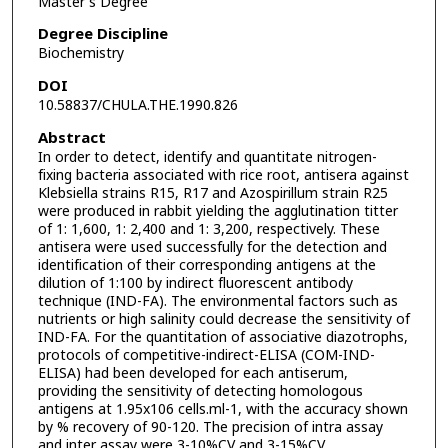
Master's Degree
Degree Discipline
Biochemistry
DOI
10.58837/CHULA.THE.1990.826
Abstract
In order to detect, identify and quantitate nitrogen-
fixing bacteria associated with rice root, antisera against
Klebsiella strains R15, R17 and Azospirillum strain R25
were produced in rabbit yielding the agglutination titter
of 1: 1,600, 1: 2,400 and 1: 3,200, respectively. These
antisera were used successfully for the detection and
identification of their corresponding antigens at the
dilution of 1:100 by indirect fluorescent antibody
technique (IND-FA). The environmental factors such as
nutrients or high salinity could decrease the sensitivity of
IND-FA. For the quantitation of associative diazotrophs,
protocols of competitive-indirect-ELISA (COM-IND-
ELISA) had been developed for each antiserum,
providing the sensitivity of detecting homologous
antigens at 1.95x106 cells.ml-1, with the accuracy shown
by % recovery of 90-120. The precision of intra assay
and inter assay were 3-10%CV and 3-15%CV,