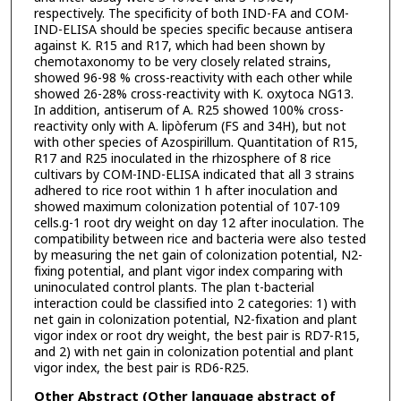
respectively. The specificity of both IND-FA and COM-
IND-ELISA should be species specific because antisera
against K. R15 and R17, which had been shown by
chemotaxonomy to be very closely related strains,
showed 96-98 % cross-reactivity with each other while
showed 26-28% cross-reactivity with K. oxytoca NG13.
In addition, antiserum of A. R25 showed 100% cross-
reactivity only with A. lipòferum (FS and 34H), but not
with other species of Azospirillum. Quantitation of R15,
R17 and R25 inoculated in the rhizosphere of 8 rice
cultivars by COM-IND-ELISA indicated that all 3 strains
adhered to rice root within 1 h after inoculation and
showed maximum colonization potential of 107-109
cells.g-1 root dry weight on day 12 after inoculation. The
compatibility between rice and bacteria were also tested
by measuring the net gain of colonization potential, N2-
fixing potential, and plant vigor index comparing with
uninoculated control plants. The plan t-bacterial
interaction could be classified into 2 categories: 1) with
net gain in colonization potential, N2-fixation and plant
vigor index or root dry weight, the best pair is RD7-R15,
and 2) with net gain in colonization potential and plant
vigor index, the best pair is RD6-R25.
Other Abstract (Other language abstract of