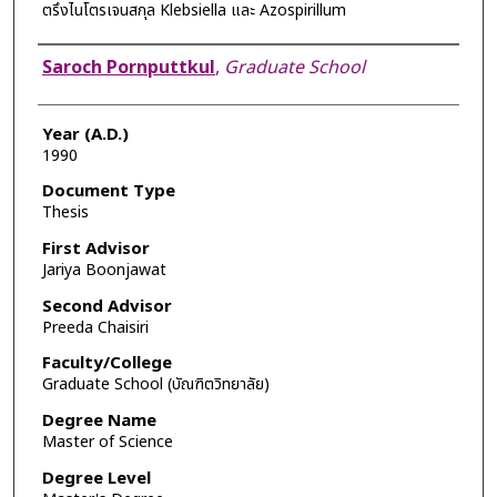
ตรึงไนโตรเจนสกุล Klebsiella และ Azospirillum
Author
Saroch Pornputtkul
,
Graduate School
Year (A.D.)
1990
Document Type
Thesis
First Advisor
Jariya Boonjawat
Second Advisor
Preeda Chaisiri
Faculty/College
Graduate School (บัณฑิตวิทยาลัย)
Degree Name
Master of Science
Degree Level