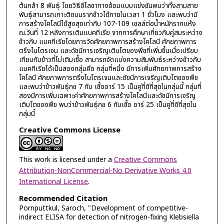
ต้นกล้า 8 พันธุ์ โดยวิธีอีไลซาทางอ้อมแบบแข่งขันพบว่าทั้งสามสาย
พันธุ์สามารถเกาะติดบนรากข้าวได้ภายในเวลา 1 ชั่วโมง และพบว่ามี
การสร้างโคโลนีได้สูงสุดเท่ากับ 107-109 เชลล์ต่อน้ำหนักรากแห้ง
ณ.วันที่ 12 หลังการเติมแบคทีเรีย จากการศึกษาเกี่ยวกับคู่สมระหว่าง
ข้าวกับ แบคทีเรียโดยการวัดศักยภาพการสร้างโคโลนี ศักยภาพการ
ตรึงไนโตรเจน และดัชนีการเจริญเติบโตของพืชที่เพิ่มขึ้นเมื่อเปรียบ
เทียบกับข้าวที่ไม่เติมเชื้อ สามารถจัดแบ่งความสัมพันธ์ระหว่างข้าวกับ
แบคทีเรียได้เป็นสองกลุ่มคือ กลุ่มที่หนึ่ง มีการเพิ่มศักยภาพการสร้าง
โคโลนี ศักยภาพการตรึงไนโตรเจนและดัชนีการเจริญเติบโตของพืช
และพบว่าข้าวพันธุ์กข 7 กับ เชื้ออาร์ 15 เป็นคู่ที่ดีที่สุดในกลุ่มนี้ กลุ่มที่
สองมีการเพิ่มเฉพาะค่าศักยภาพการสร้างโคโลนีและดัชนีการเจริญ
เติบโตของพืช พบว่าข้าวพันธุ์กข 6 กับเชื้อ อาร์ 25 เป็นคู่ที่ดีที่สุดใน
กลุ่มนี้
Creative Commons License
This work is licensed under a
Creative Commons
Attribution-NonCommercial-No Derivative Works 4.0
International License
.
Recommended Citation
Pornputtkul, Saroch, "Development of competitive-
indirect ELISA for detection of nitrogen-fixing Klebsiella