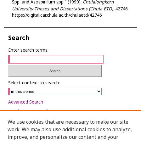
Spp. and Azospirillum spp." (1990).
Chulalongkorn
University Theses and Dissertations (Chula ETD)
. 42746.
https://digital.car.chula.ac.th/chulaetd/42746
Search
Enter search terms:
Select context to search:
Advanced Search
Notify me via email or
RSS
We use cookies that are necessary to make our site
Browse
work. We may also use additional cookies to analyze,
Collections
improve, and personalize our content and your