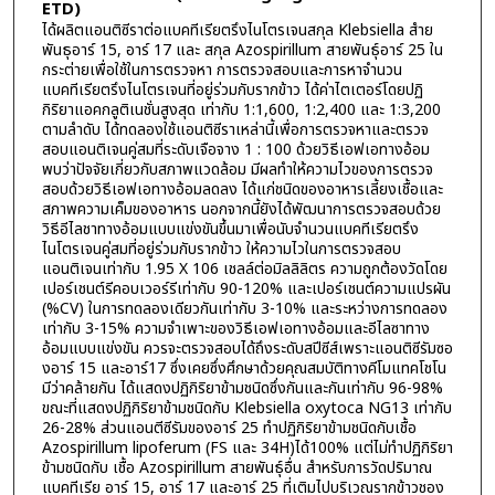
ETD)
ได้ผลิตแอนติซีราต่อแบคทีเรียตรึงไนโตรเจนสกุล Klebsiella สำย
พันธุอาร์ 15, อาร์ 17 และ สกุล Azospirillum สายพันธุ์อาร์ 25 ใน
กระต่ายเพื่อใช้ในการตรวจหา การตรวจสอบและการหาจำนวน
แบคทีเรียตรึงไนโตรเจนที่อยู่ร่วมกับรากข้าว ได้ค่าไตเตอร์โดยปฏิ
กิริยาแอคกลูติเนชั่นสูงสุด เท่ากับ 1:1,600, 1:2,400 และ 1:3,200
ตามลำดับ ได้ทดลองใช้แอนติซีราเหล่านี้เพื่อการตรวจหาและตรวจ
สอบแอนติเจนคู่สมที่ระดับเจือจาง 1 : 100 ด้วยวิธีเอฟเอทางอ้อม
พบว่าปัจจัยเกี่ยวกับสภาพแวดล้อม มีผลทำให้ความไวของการตรวจ
สอบด้วยวิธีเอฟเอทางอ้อมลดลง ได้แก่ชนิดของอาหารเลี้ยงเชื้อและ
สภาพความเค็มของอาหาร นอกจากนี้ยังได้พัฒนาการตรวจสอบด้วย
วิธีอีไลชาทางอ้อมแบบแข่งขันขึ้นมาเพื่อนับจำนวนแบคทีเรียตรึง
ไนโตรเจนคู่สมที่อยู่ร่วมกับรากข้าว ให้ความไวในการตรวจสอบ
แอนติเจนเท่ากับ 1.95 X 106 เชลล์ต่อมิลลิลิตร ความถูกต้องวัดโดย
เปอร์เชนต์รีคอบเวอร์รีเท่ากับ 90-120% และเปอร์เชนต์ความแปรผัน
(%CV) ในการทดลองเดียวกันเท่ากับ 3-10% และระหว่างการทดลอง
เท่ากับ 3-15% ความจำเพาะของวิธีเอฟเอทางอ้อมและอีไลซาทาง
อ้อมแบบแข่งขัน ควรจะตรวจสอบได้ถึงระดับสปีซีส์เพราะแอนติซีรัมซอ
งอาร์ 15 และอาร์17 ซึ่งเคยซึ่งศึกษาด้วยคุณสมบัติทางคีโมแทคโชโน
มีว่าคล้ายกัน ได้แสดงปฏิกิริยาข้ามชนิดซึ่งกันและกันเท่ากับ 96-98%
ขณะที่แสดงปฏิกิริยาข้ามชนิดกับ Klebsiella oxytoca NG13 เท่ากับ
26-28% ส่วนแอนตีซีรัมของอาร์ 25 ทำปฏิกิริยาข้ามชนิดกับเชื้อ
Azospirillum lipoferum (FS และ 34H)ได้100% แต่ไม่ทำปฏิกิริยา
ข้ามชนิดกับ เชื้อ Azospirillum สายพันธุ์อื่น สำหรับการวัดปริมาณ
แบคทีเรีย อาร์ 15, อาร์ 17 และอาร์ 25 ที่เติมไปบริเวณรากข้าวชอง