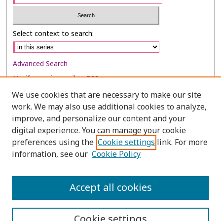
Select context to search:
Advanced Search
Notify me via email or
RSS
We use cookies that are necessary to make our site
Browse
work. We may also use additional cookies to analyze,
improve, and personalize our content and your
Collections
digital experience. You can manage your cookie
Disciplines
preferences using the
Cookie settings
link. For more
Authors
information, see our
Cookie Policy
Author Corner
Accept all cookies
Author FAQ
Cookie settings