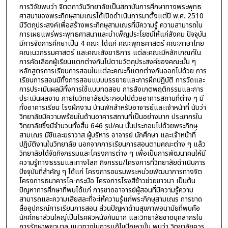
การวิจัยพบว่า จิตตภาวันวิทยาลัยเป็นสถาบันการศึกษาทางพระพุทธ
ศาสนาของพระภิกษุสามเณรได้เปิดดำเนินการมาตั้งแต่ปี พ.ศ. 2510
มีวัตถุประสงค์เพื่อสร้างพระภิกษุสามเณรที่มีความรู้ ความสามารถใน
การเผยแพร่พระพุทธศาสนาและบำเพ็ญประโยชน์ให้แก่สังคม ปัจจุบัน
มีการจัดการศึกษาเป็น 4 คณะ ได้แก่ คณะพุทธศาสตร์ คณะภาษาไทย
คณะนวกรรมศาสตร์ และคณะสังฆาธิการ แต่ละคณะมีหลักเกณฑ์ใน
การคัดเลือกผู้เรียนแตกต่างกันไปตามวัตถุประสงค์ของคณะนั้น ๆ
หลักสูตรการเรียนการสอนในแต่ละคณะก็แตกต่างกันออกไปด้วย การ
เรียนการสอนมีทั้งการสอนแบบบรรยายและการฝึกปฏิบัติ การวัดและ
การประเมินผลมีทั้งการใช้แบบทดสอบ การสังเกตพฤติกรรมและการ
ประเมินผลงาน ภายในวิทยาลัยประกอบไปด้วยอาคารสถานที่ต่าง ๆ มี
ทั้งอาคารเรียน โรงฝึกงาน บ้านพักสำหรับอาจารย์และเจ้าหน้าที่ นับว่า
วิทยาลัยมีความพร้อมในด้านอาคารสถานที่เป็นอย่างมาก ประชากรใน
วิทยาลัยซึ่งมีจำนวนทั้งสิ้น 646 รูป/คน นั้นประกอบไปด้วยพระภิกษุ
สามเณร มีชีและฆราวาส ผู้บริหาร อาจารย์ นักศึกษา และเจ้าหน้าที่
ปฏิบัติงานในวิทยาลัย นอกจากการเรียนการสอนตามคณะต่าง ๆ แล้ว
วิทยาลัยได้จัดกิจกรรมและโครงการต่าง ๆ เพื่อเป็นการพัฒนาคนให้มี
ความรู้ทางธรรมและทางโลก กิจกรรม/โครงการที่วิทยาลัยดำเนินการ
ปัจจุบันที่สำคัญ ๆ ได้แก่ โครงการอบรมพระหน่วยพัฒนาการทางจิต
โครงการธนาคารโค-กระบือ โครงการโรงสีข้าวช่วยชาวนา เป็นต้น
ปัญหาการศึกษาที่พบได้แก่ การขาดอาจารย์ผู้สอนที่มีความรู้ความ
สามารถและความเสียสละที่จะให้ความรู้แก่พระภิกษุสามเณร การขาด
สื่ออุปกรณ์การเรียนการสอน ส่วนปัญหาด้านสุขภาพอนามัยที่พบคือ
นักศึกษาส่วนใหญ่เป็นโรคผิวหนังกันมาก และวิทยาลัยขาดบุคลากรใน
การรักษาพยาบาล แนวทางในการแก้ไขปัญหานั้น พบว่า วิทยาลัยควร