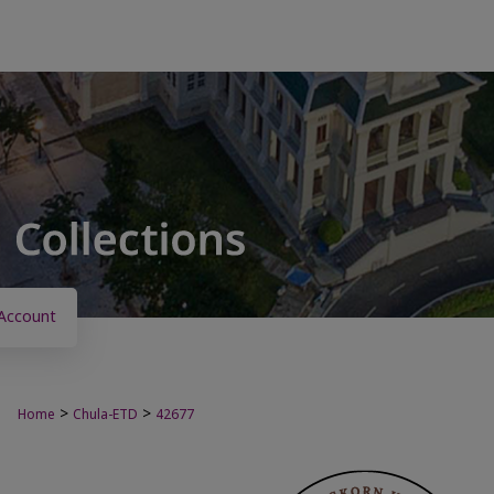
Account
>
>
Home
Chula-ETD
42677