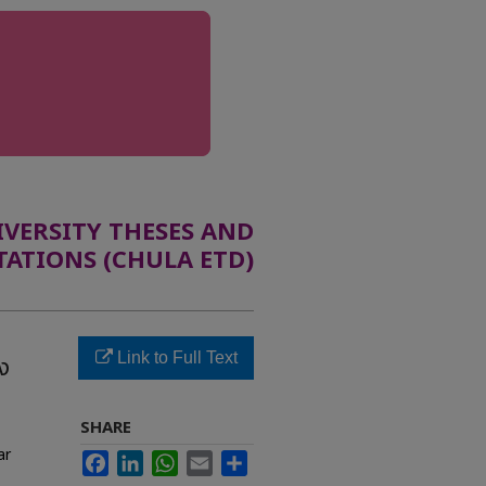
ERSITY THESES AND
TATIONS (CHULA ETD)
Link to Full Text
ง
SHARE
ar
Facebook
LinkedIn
WhatsApp
Email
Share