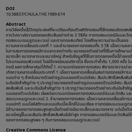
DOI
10.58837/CHULA.THE.1989.674
Abstract
การวิจัยครั้งนี้มีวัตถุประสงค์ที่จะเปรียบเทียบตัวสถิติทดสอบที่ใช้ทดสอบอัตตสหส
การวิเคราะห์ความถดถอยเชิงเส้นอย่างง่าย 3 วิธีคือ การทดสอบเดอร์บินและวัต
ทดสอบเบเรนบรูตและเวบบ์ และการทดอสบเกียร์ โดยศึกษาความน่าจะเป็นของ
ความคลาดเคลื่อนประเภทที่ 1 และอำนาจของการทดสอบทั้ง 3 วิธี เมื่อความคลา
ในการสมการถดถอยมีการแจกแจงต่างกัน ขนาดของตัวอย่างที่ใช้ในการศึกษาแบ่
ขนาดเล็ก ขนาดกลางและขนาดใหญ่ สำหรับข้อมูลที่ใช้ในการทดลองครั้งนี้จำลองด
โปรแกรมคอมพิวเตอร์ โดยใช้เทคนิคมอนติคาร์โล ซึ่งกระทำซ้ำกัน 1,000 ครั้ง ใ
กรณี ผลการศึกษาสรุปได้ดังนี้ 1. ความแกร่งของการทดสอบ พิจารณาความน่าจะเป
เกิดความคลาดเคลื่อนประเภทที่ 1 เมื่อความคลาดเคลื่อนในสมการถดถอยมีการ
แบบต่าง ๆ สำหรับขนาดตัวอย่างรูปแบบของตัวแปรอิสระ สัมประสิทธิ์สหสัมพันธ
ระดับนัยสำคัญต่าง ๆ ปรากฏว่าขนาดของตัวอย่างรูปแบบของตัวแปรอิสระ สัมประ
สหสัมพันธ์ และระดับนัยสำคัญต่าง ๆ ปรากฏว่าขนาดของตัวอย่างระดับนัยสำคั
แบบของตัวแปรอิสระ มีผลต่อความแกร่งของการทดสอบเดอร์บินและวัตสัน แล
สอบเบเรนบรูตและเวบบ์ 2. อำนาจของการทดสอบ เมื่อความคลาดเคลื่อนมีกา
แบบปกติ แบบโลจิสติกและแบบดับเบิ้ลเอ็กซ์โปเนนเชียล การทดสอบเบเรนบรูตแ
มีอำนาจของการทดสอบสูงสุดเมื่อตัวอย่างมีขนาดเล็กและขนาดกลาง แต่เมื่อตัว
ขนาดใหญ่ขึ้นและสัมประสิทธิ์สหสัมพันธ์มีค่าสูง การทดสอบเดอร์บินและวัตสันมี
ของการทดสอบสูงพอ ๆ กับการทดสอบเบเรนบรูตและเวบบ์
Creative Commons License