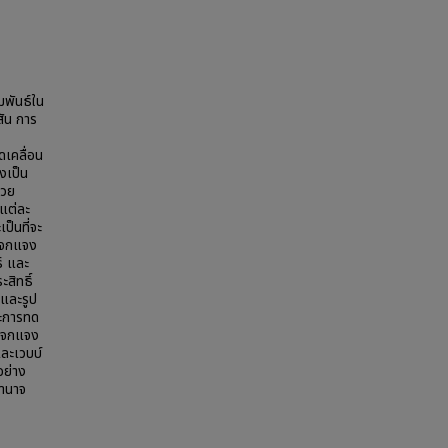
ัมพันธ์ใน
สัน การ
ดเคลื่อน
งเป็น
้วย
นแต่ละ
็นที่จะ
แจกแจง
์ และ
สิทธิ์
ญและรูป
ะการทด
รแจกแจง
ละเวบบ์
อย่าง
อำนาจ