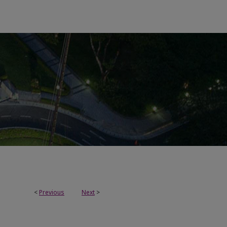
<
Previous
Next
>