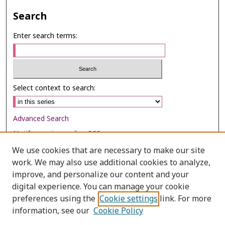
Search
Enter search terms:
Select context to search:
Advanced Search
Notify me via email or
RSS
We use cookies that are necessary to make our site
Browse
work. We may also use additional cookies to analyze,
Collections
improve, and personalize our content and your
digital experience. You can manage your cookie
Disciplines
preferences using the
Cookie settings
link. For more
Authors
information, see our
Cookie Policy