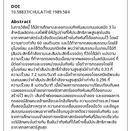
DOI
10.58837/CHULA.THE.1989.584
Abstract
ในการวิจัยนี้ ได้มีการศึกษาและออกแบบกังหันลมแกนนอนชนิด 3 ใบ
สำหรับผลิตกระแสไฟฟ้าให้มีรูปร่างที่ให้ประสิทธิภาพสูงสุดในเชิง
อากาศกลศาสตร์แล้วจึงดัดแปลงสร้างใบกังหันที่ได้ออกแบบไว้ โดยมี
ความยาวเท่ากับ 60 เซนติเมตร และได้ทำการทดสอบสมรรถนะโดยใช้
อุโมงค์ลม และใช้ติดตั้งบนรถปิคอัพ พบว่าค่าสมรรถนะในเทอมไร้มิติ
(สัมประสิทธิ์กำลังงานและสัมประสิทธิ์แรงบิด) ที่วัดได้มีค่า แปรตาม
ความเร็วลม ที่ทำการทดลองอันเนื่องมาจากผลของเรโนลด์นัมเบอร์ ที่
มีต่อค่าแรงยกและแรงหน่วงบนใบกังหัน เมื่อทำการทดลองโดยใช้
อุโมงค์ลม พบว่าค่าสัมประสิทธิ์กำลังงานสูงสุดมีค่าเท่ากับ 0.33 ที่
ความเร็วลม 7.2 เมตร/วินาที และเมื่อทำการทดลองโดยรถปิคอัพแล่น
บนถนนพบว่าค่าสัมประสิทธิ์กำลังงานสูงสุดมีค่าเท่ากับ 0.296 ที่
ความเร็วลม 8 เมตร/วินาที เมื่อนำผลการทดลองมาเปรียบเทียบกับผล
เฉลยของแบบจำลองทางคณิตศาสตร์ของกังหันลมที่ได้ออกแบบ
สร้างไว้ พบว่า เส้นกร๊าฟของผลเฉลยของแบบจำลอง และของผลการ
ทดลองมีลักษณะคล้ายคลึงและใกล้เคียงกัน ความแตกต่างระหว่างผล
ทั้งสองนั้นมีสาเหตุจาก ความคลาดเคลื่อนของเครื่องมือวัด และข้อมูล
สมรรถนะของแพนอากาศที่จะใช้แทนรูปภาคตัดขวางของใบกังหัน และ
จากการศึกษาแบบจำลองทางคณิตศาสตร์ของกังหันที่มีขนาดเดียวกัน
แต่มีลักษณะใบต่างกัน ยืนยันว่ากังหันที่ได้สร้างขึ้นมีประสิทธิภาพเชิง
อากาศกลศาสตร์สูงสุด