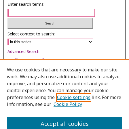
Enter search terms:
Select context to search:
Advanced Search
Notify me via email or
RSS
We use cookies that are necessary to make our site
Browse
work. We may also use additional cookies to analyze,
improve, and personalize our content and your
Collections
digital experience. You can manage your cookie
Disciplines
preferences using the
Cookie settings
link. For more
Authors
information, see our
Cookie Policy
Author Corner
Accept all cookies
Author FAQ